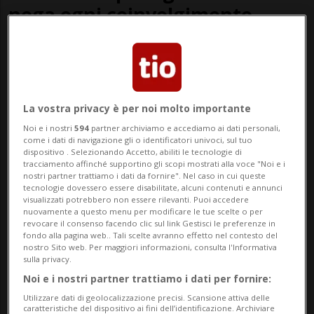
nega ogni coinvolgimento
La vostra privacy è per noi molto importante
Noi e i nostri
594
partner archiviamo e accediamo ai dati personali,
come i dati di navigazione gli o identificatori univoci, sul tuo
dispositivo . Selezionando Accetto, abiliti le tecnologie di
tracciamento affinché supportino gli scopi mostrati alla voce "Noi e i
nostri partner trattiamo i dati da fornire". Nel caso in cui queste
tecnologie dovessero essere disabilitate, alcuni contenuti e annunci
DANIMARCA
10 mesi
9
visualizzati potrebbero non essere rilevanti. Puoi accedere
nuovamente a questo menu per modificare le tue scelte o per
«L'attacco più grave alla nostra
revocare il consenso facendo clic sul link Gestisci le preferenze in
fondo alla pagina web.. Tali scelte avranno effetto nel contesto del
infrastruttura critica»
nostro Sito web. Per maggiori informazioni, consulta l'Informativa
sulla privacy.
Noi e i nostri partner trattiamo i dati per fornire:
Utilizzare dati di geolocalizzazione precisi. Scansione attiva delle
caratteristiche del dispositivo ai fini dell’identificazione. Archiviare