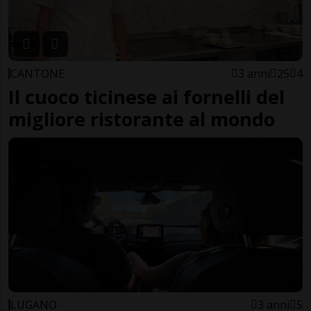
CANTONE
3 anni
25
4
Il cuoco ticinese ai fornelli del
migliore ristorante al mondo
LUGANO
3 anni
5