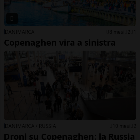
DANIMARCA
8 mesi
2
1
Copenaghen vira a sinistra
DANIMARCA / RUSSIA
10 mesi
2
Droni su Copenaghen: la Russia