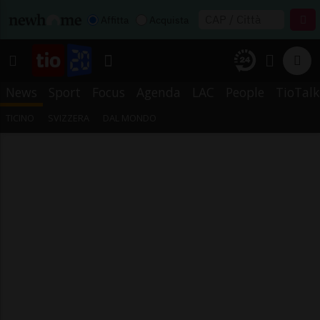
Affitta
Acquista
News
Sport
Focus
Agenda
LAC
People
TioTalk
TICINO
SVIZZERA
DAL MONDO