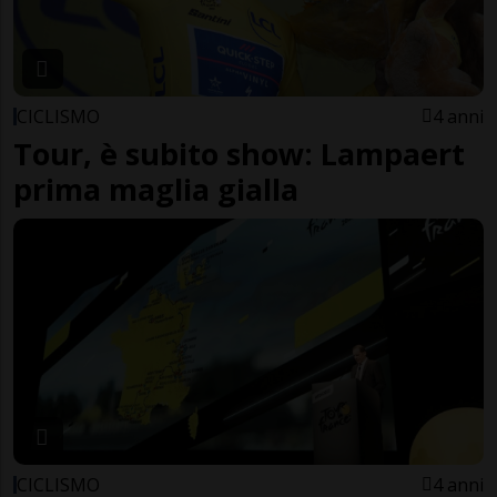
CICLISMO
4 anni
Tour, è subito show: Lampaert
prima maglia gialla
CICLISMO
4 anni