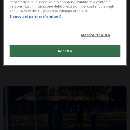
informazioni su dispositivo e/o accedervi. Pubblicità e contenuti
personalizzati, misurazione delle prestazioni dei contenuti e degli
annunci, ricerche sul pubblico, sviluppo di servizi.
Elenco dei partner (fornitori)
Mostra finalità
NORVEGIA
10 mesi
3
Accetto
Droni anche sopra Oslo