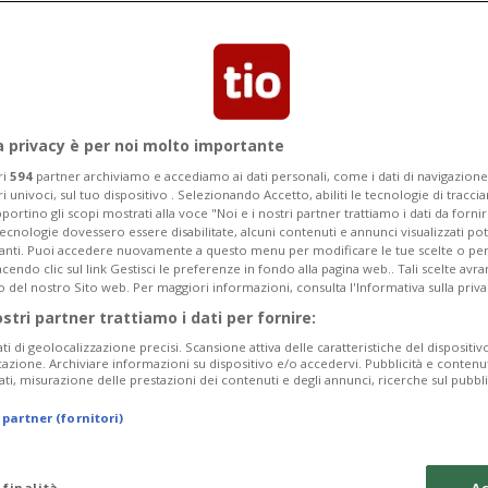
aver ceduto agli eredi il marchio legato
a privacy è per noi molto importante
ri
594
partner archiviamo e accediamo ai dati personali, come i dati di navigazione 
ri univoci, sul tuo dispositivo . Selezionando Accetto, abiliti le tecnologie di tracc
portino gli scopi mostrati alla voce "Noi e i nostri partner trattiamo i dati da fornir
tecnologie dovessero essere disabilitate, alcuni contenuti e annunci visualizzati 
vanti. Puoi accedere nuovamente a questo menu per modificare le tue scelte o per
endo clic sul link Gestisci le preferenze in fondo alla pagina web.. Tali scelte avr
o del nostro Sito web. Per maggiori informazioni, consulta l'Informativa sulla priva
ostri partner trattiamo i dati per fornire:
ati di geolocalizzazione precisi. Scansione attiva delle caratteristiche del dispositivo 
icazione. Archiviare informazioni su dispositivo e/o accedervi. Pubblicità e contenu
ati, misurazione delle prestazioni dei contenuti e degli annunci, ricerche sul pubbl
 partner (fornitori)
 finalità
Ac