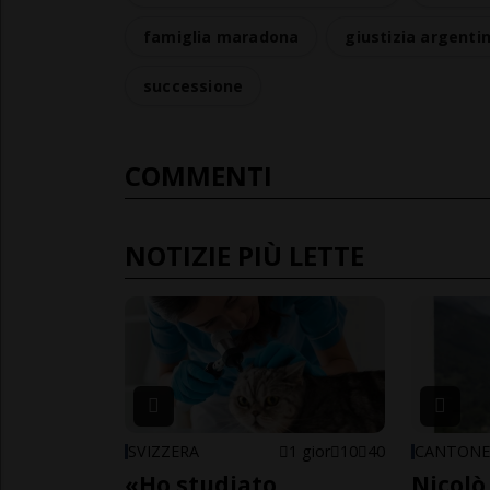
famiglia maradona
giustizia argenti
successione
COMMENTI
NOTIZIE PIÙ LETTE
SVIZZERA
1 gior
10
40
CANTON
«Ho studiato
Nicolò 