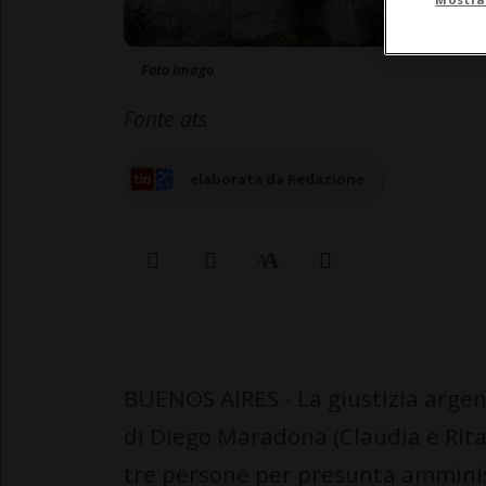
Foto Imago
Fonte ats
elaborata da Redazione
BUENOS AIRES - La giustizia argent
di Diego Maradona (Claudia e Rita)
tre persone per presunta amminis