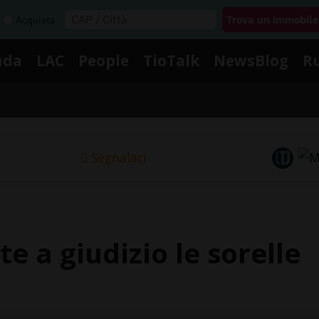
Acquista
nda
LAC
People
TioTalk
NewsBlog
R
Segnalaci
e a giudizio le sorelle