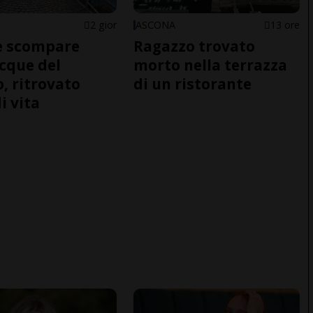
2 gior
ASCONA
13 ore
e scompare
Ragazzo trovato
acque del
morto nella terrazza
o, ritrovato
di un ristorante
i vita