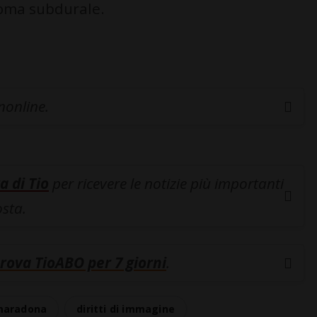
toma subdurale.
inonline.
a di Tio
per ricevere le notizie più importanti
osta.
rova TioABO per 7 giorni
.
maradona
diritti di immagine