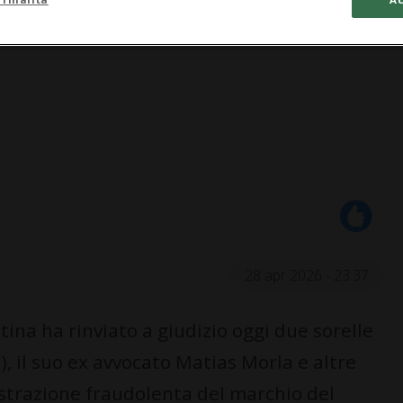
28 apr 2026 - 23:37
ina ha rinviato a giudizio oggi due sorelle
, il suo ex avvocato Matias Morla e altre
trazione fraudolenta del marchio del