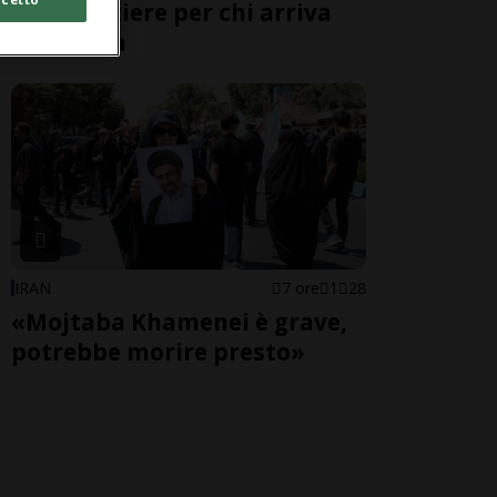
alle frontiere per chi arriva
dall'Italia
IRAN
7 ore
1
28
«Mojtaba Khamenei è grave,
potrebbe morire presto»