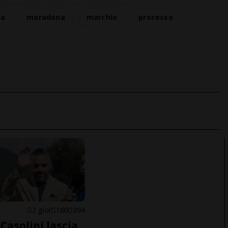
na
maradona
marchio
processo
E
2 gior
160
394
Casolini lascia