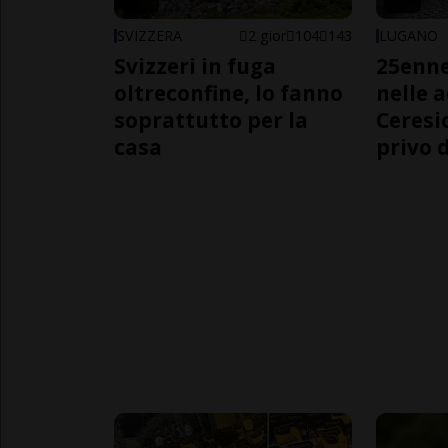
SVIZZERA
2 gior
104
143
LUGANO
Svizzeri in fuga
25enn
oltreconfine, lo fanno
nelle 
soprattutto per la
Ceresi
casa
privo d