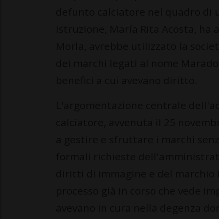
defunto calciatore nel quadro di un
istruzione, María Rita Acosta, ha a
Morla, avrebbe utilizzato la socie
dei marchi legati al nome Maradon
benefici a cui avevano diritto.
L'argomentazione centrale dell'ac
calciatore, avvenuta il 25 novemb
a gestire e sfruttare i marchi se
formali richieste dell'amministrato
diritti di immagine e del marchio
processo già in corso che vede imp
avevano in cura nella degenza dom