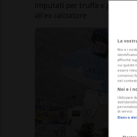
Imputati per truffa e per non 
all'ex calciatore
La vostr
Noi e i nost
identificato
affinché sup
cui queste 
essere rile
consenso fac
nel contest
Noi e i n
Utilizzare d
dell’identif
personalizz
di servizi.
Elenco dei
Mostra