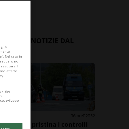
ULTIME NOTIZIE DAL
gli o
MONDO
iamento
e". Nel caso in
potrebbero non
 revocare il
anno effetto
cy.
ai fini
ti
ico, sviluppo
SPAGNA
6 ore
2
32
Madrid ripristina i controlli
cetto