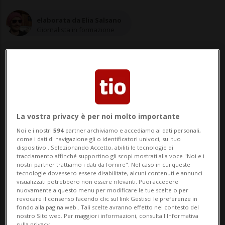
elaborata da Elia Salsano
Giornalista in formazione
16 feb 2023 - 15:35
La vostra privacy è per noi molto importante
WASHINGTON - Elon Musk ha chiesto a un
Noi e i nostri
594
partner archiviamo e accediamo ai dati personali,
team di ben 80 ingegneri informatici di
come i dati di navigazione gli o identificatori univoci, sul tuo
dispositivo . Selezionando Accetto, abiliti le tecnologie di
riconfigurare l'algoritmo di Twitter in
tracciamento affinché supportino gli scopi mostrati alla voce "Noi e i
nostri partner trattiamo i dati da fornire". Nel caso in cui queste
modo che i suoi post abbiano più
tecnologie dovessero essere disabilitate, alcuni contenuti e annunci
visualizzati potrebbero non essere rilevanti. Puoi accedere
visualizzazioni dopo la debacle della
nuovamente a questo menu per modificare le tue scelte o per
revocare il consenso facendo clic sul link Gestisci le preferenze in
serata del Super Bowl quando i tweet di
fondo alla pagina web.. Tali scelte avranno effetto nel contesto del
nostro Sito web. Per maggiori informazioni, consulta l'Informativa
sulla privacy.