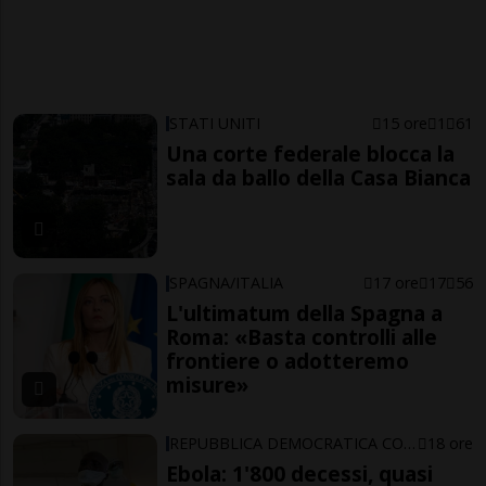
STATI UNITI
15 ore
1
61
Una corte federale blocca la
sala da ballo della Casa Bianca
SPAGNA/ITALIA
17 ore
17
56
L'ultimatum della Spagna a
Roma: «Basta controlli alle
frontiere o adotteremo
misure»
REPUBBLICA DEMOCRATICA CONGO
18 ore
Ebola: 1'800 decessi, quasi