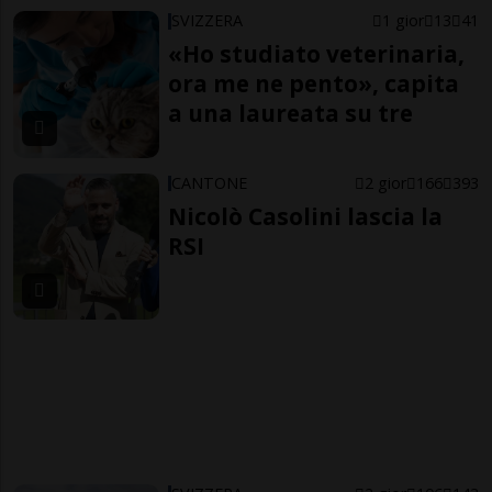
SVIZZERA
1 gior
13
41
«Ho studiato veterinaria,
ora me ne pento», capita
a una laureata su tre
CANTONE
2 gior
166
393
Nicolò Casolini lascia la
RSI