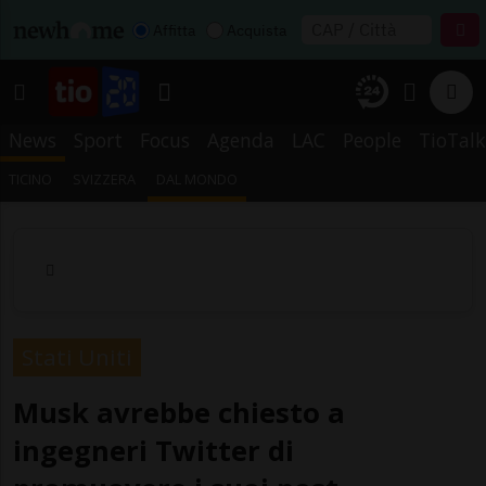
Affitta
Acquista
News
Sport
Focus
Agenda
LAC
People
TioTalk
TICINO
SVIZZERA
DAL MONDO
Stati Uniti
Musk avrebbe chiesto a
ingegneri Twitter di