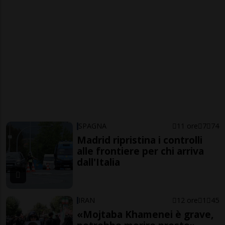
SPAGNA
11 ore
7
74
Madrid ripristina i controlli
alle frontiere per chi arriva
dall'Italia
IRAN
12 ore
1
45
«Mojtaba Khamenei è grave,