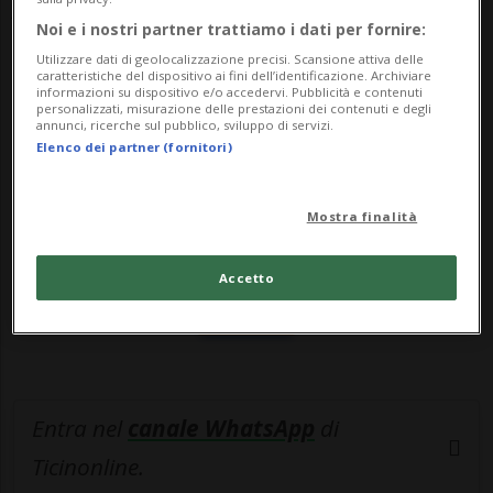
Joe Biden ha ...
Noi e i nostri partner trattiamo i dati per fornire:
Utilizzare dati di geolocalizzazione precisi. Scansione attiva delle
🔐 Sblocca il nostro archivio
caratteristiche del dispositivo ai fini dell’identificazione. Archiviare
informazioni su dispositivo e/o accedervi. Pubblicità e contenuti
personalizzati, misurazione delle prestazioni dei contenuti e degli
esclusivo!
annunci, ricerche sul pubblico, sviluppo di servizi.
Elenco dei partner (fornitori)
Sottoscrivi un abbonamento
Archivio
per
leggere questo articolo, oppure scegli
Mostra finalità
MyTioAbo
per accedere all'archivio e
navigare su sito e app senza pubblicità.
Accetto
ACCEDI
Entra nel
canale WhatsApp
di
Ticinonline.