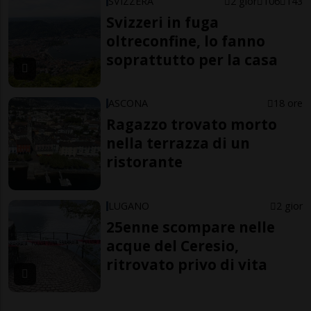
SVIZZERA
2 gior
106
143
Svizzeri in fuga
oltreconfine, lo fanno
soprattutto per la casa
ASCONA
18 ore
Ragazzo trovato morto
nella terrazza di un
ristorante
LUGANO
2 gior
25enne scompare nelle
acque del Ceresio,
ritrovato privo di vita