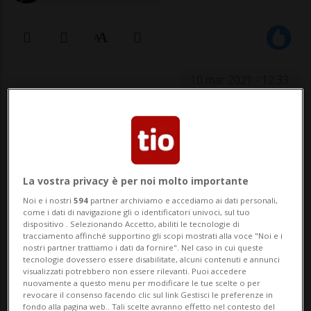
10 mar 2021 - 12:33
La vostra privacy è per noi molto importante
Noi e i nostri
594
partner archiviamo e accediamo ai dati personali,
come i dati di navigazione gli o identificatori univoci, sul tuo
dispositivo . Selezionando Accetto, abiliti le tecnologie di
Accampati nella stato indiano del
tracciamento affinché supportino gli scopi mostrati alla voce "Noi e i
nostri partner trattiamo i dati da fornire". Nel caso in cui queste
Mizoram, però, temono di essere
tecnologie dovessero essere disabilitate, alcuni contenuti e annunci
riportati in Birmania
visualizzati potrebbero non essere rilevanti. Puoi accedere
nuovamente a questo menu per modificare le tue scelte o per
revocare il consenso facendo clic sul link Gestisci le preferenze in
fondo alla pagina web.. Tali scelte avranno effetto nel contesto del