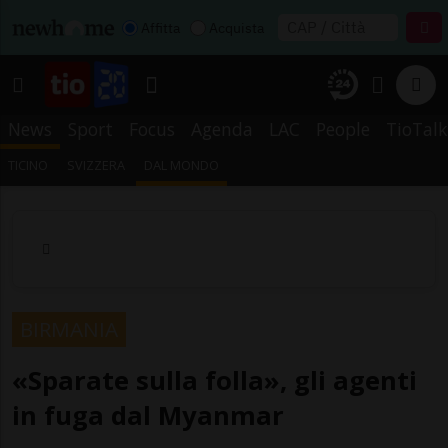
Affitta
Acquista
News
Sport
Focus
Agenda
LAC
People
TioTalk
TICINO
SVIZZERA
DAL MONDO
BIRMANIA
«Sparate sulla folla», gli agenti
in fuga dal Myanmar