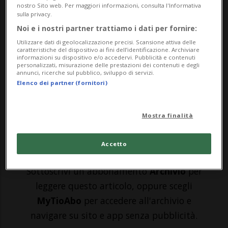
nostro Sito web. Per maggiori informazioni, consulta l'Informativa
YANGON - Era il 27 febbraio quando Tha
sulla privacy.
Peng, un poliziotto birmano, ha ricevuto
Noi e i nostri partner trattiamo i dati per fornire:
l'ordine di sparare sui manifestanti per
Utilizzare dati di geolocalizzazione precisi. Scansione attiva delle
caratteristiche del dispositivo ai fini dell’identificazione. Archiviare
informazioni su dispositivo e/o accedervi. Pubblicità e contenuti
disperderli, nella città di Khampat, in
personalizzati, misurazione delle prestazioni dei contenuti e degli
annunci, ricerche sul pubblico, sviluppo di servizi.
Myanmar. L'uomo, però, non se l'è sentita,
Elenco dei partner (fornitori)
e ha rifiutato l'ordine. ...
Mostra finalità
🔐 Sblocca il nostro archivio
Accetto
esclusivo!
Sottoscrivi un abbonamento
Archivio
per
leggere questo articolo, oppure scegli
MyTioAbo
per accedere all'archivio e
navigare su sito e app senza pubblicità.