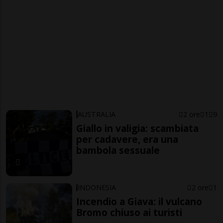
AUSTRALIA
2 ore
1
9
Giallo in valigia: scambiata
per cadavere, era una
bambola sessuale
INDONESIA
2 ore
1
Incendio a Giava: il vulcano
Bromo chiuso ai turisti