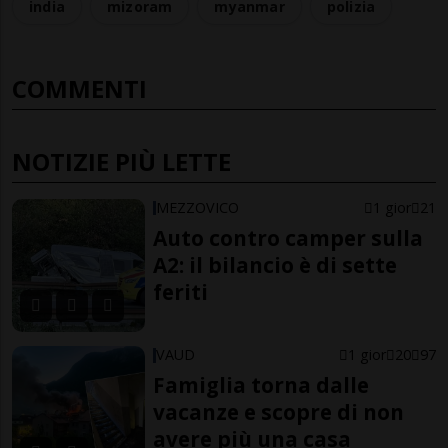
india
mizoram
myanmar
polizia
COMMENTI
NOTIZIE PIÙ LETTE
MEZZOVICO
1 gior
21
Auto contro camper sulla
A2: il bilancio è di sette
feriti
VAUD
1 gior
20
97
Famiglia torna dalle
vacanze e scopre di non
avere più una casa