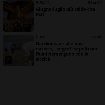
EUROPA
3 ore
1
Giugno-luglio più caldo che
mai
FOCUS
4 ore
Dai dinosauri alle navi
naziste, i segreti sepolti nei
fiumi riemergono con la
siccità