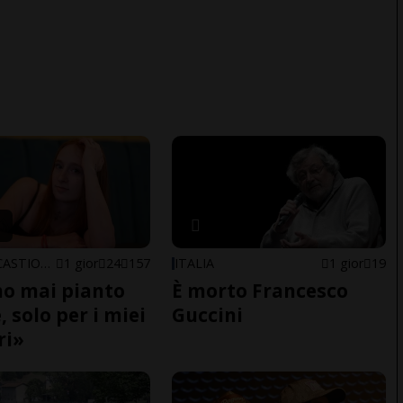
ARBEDO-CASTIONE
1 gior
24
157
ITALIA
1 gior
19
o mai pianto
È morto Francesco
 solo per i miei
Guccini
ri»