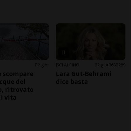
2 gior
SCI ALPINO
2 gior
68
289
e scompare
Lara Gut-Behrami
acque del
dice basta
o, ritrovato
i vita