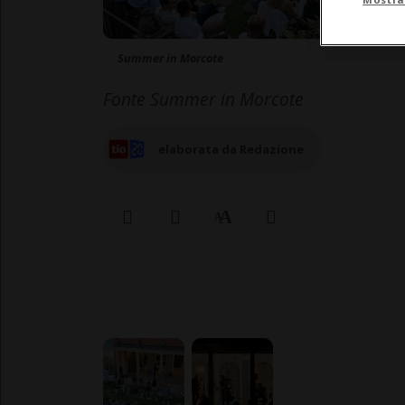
Summer in Morcote
Fonte Summer in Morcote
elaborata da Redazione