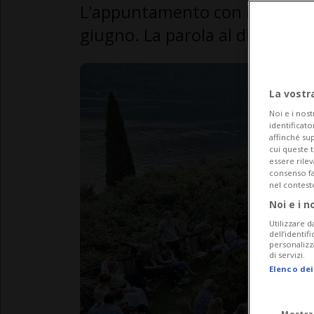
L'appuntamento con il Morcote
giugno. La parola al direttore 
La vostr
Noi e i nost
identificato
affinché sup
cui queste 
essere rile
consenso fac
nel contest
Noi e i n
Utilizzare d
dell’identif
personalizz
di servizi.
Elenco dei
Mostra