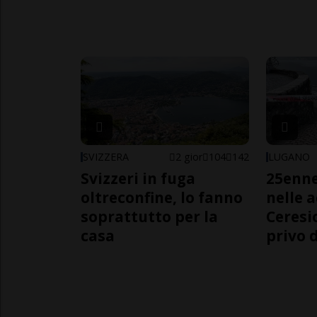
SVIZZERA
2 gior
104
142
LUGANO
Svizzeri in fuga
25enn
oltreconfine, lo fanno
nelle 
soprattutto per la
Ceresi
casa
privo d