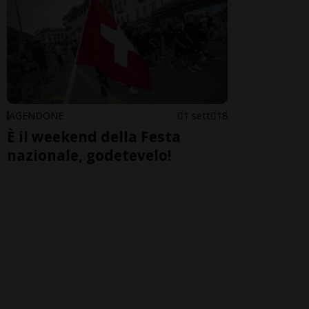
AGENDONE
1 sett
18
È il weekend della Festa
nazionale, godetevelo!