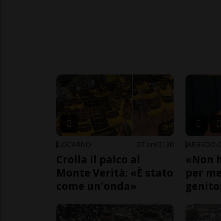
LOCARNO
7 ore
130
Crolla il palco al
«Non h
Monte Verità: «È stato
per me,
come un'onda»
genito