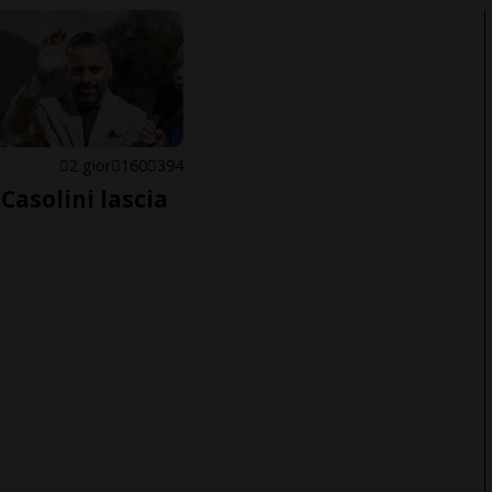
E
2 gior
160
394
Casolini lascia