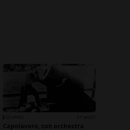
LOCARNO
1 sett
1
Capolavoro, con orchestra