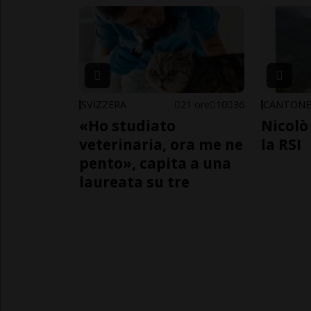
SVIZZERA
21 ore
10
36
CANTON
«Ho studiato
Nicolò 
veterinaria, ora me ne
la RSI
pento», capita a una
laureata su tre