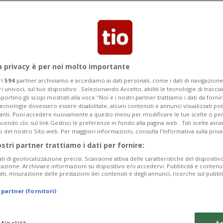
 Jazz Festival è per questo 27 e 28
artistico Roberto Pianca.
a privacy è per noi molto importante
ri
594
partner archiviamo e accediamo ai dati personali, come i dati di navigazione 
ri univoci, sul tuo dispositivo . Selezionando Accetto, abiliti le tecnologie di tracc
portino gli scopi mostrati alla voce "Noi e i nostri partner trattiamo i dati da fornir
tecnologie dovessero essere disabilitate, alcuni contenuti e annunci visualizzati 
vanti. Puoi accedere nuovamente a questo menu per modificare le tue scelte o per
endo clic sul link Gestisci le preferenze in fondo alla pagina web.. Tali scelte avr
o del nostro Sito web. Per maggiori informazioni, consulta l'Informativa sulla priva
ostri partner trattiamo i dati per fornire:
ati di geolocalizzazione precisi. Scansione attiva delle caratteristiche del dispositivo 
icazione. Archiviare informazioni su dispositivo e/o accedervi. Pubblicità e contenu
ati, misurazione delle prestazioni dei contenuti e degli annunci, ricerche sul pubbl
 partner (fornitori)
 finalità
Ac