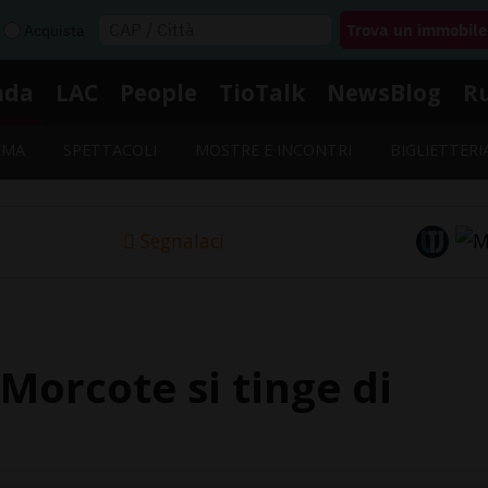
Acquista
nda
LAC
People
TioTalk
NewsBlog
R
EMA
SPETTACOLI
MOSTRE E INCONTRI
BIGLIETTERI
Segnalaci
orcote si tinge di