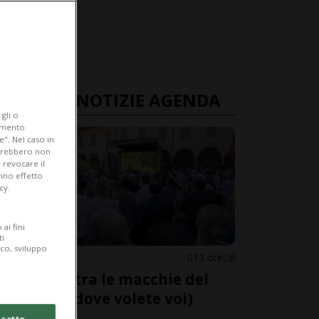
ULTIME NOTIZIE AGENDA
gli o
iamento
e". Nel caso in
potrebbero non
 revocare il
anno effetto
cy.
ai fini
ti
ico, sviluppo
AGENDONE
13 ore
6
Perdersi tra le macchie del
Pardo (o dove volete voi)
cetto