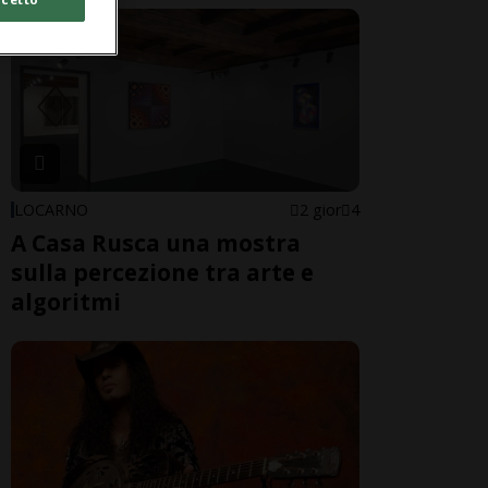
LOCARNO
2 gior
4
A Casa Rusca una mostra
sulla percezione tra arte e
algoritmi