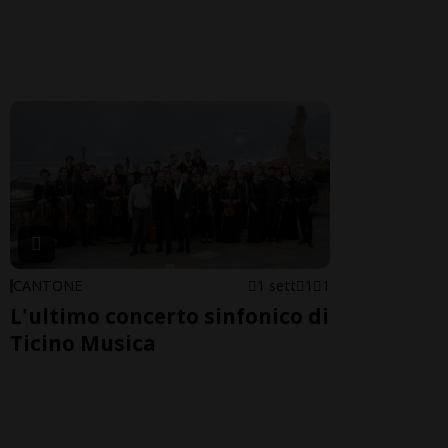
CANTONE
1 sett
1
1
L'ultimo concerto sinfonico di
Ticino Musica