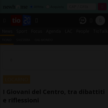
Affitta
Acquista
News
Sport
Focus
Agenda
LAC
People
TioTalk
TICINO
SVIZZERA
DAL MONDO
LOCARNO
I Giovani del Centro, tra dibattiti
e riflessioni