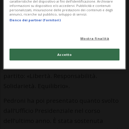
caratteristiche del dispositivo ai fini dell’identificazione. Archiviare
informazioni su dispositivo e/o accedervi. Pubblicità e contenuti
personalizzati, misurazione delle prestazioni dei contenuti e degli
Giovanna Pedroni - Presidente Cantonale
annunci, ricerche sul pubblico, sviluppo di servizi.
Elenco dei partner (fornitori)
dei Giovani del Centro Ticino - ha ribadito
l’importanza, soprattutto in tempi
Mostra finalità
complessi come quelli attuali, di avere
valori capaci di orientare le decisioni, in
Accetto
particolar modo quelli su cui si fonda il
partito: «Libertà. Responsabilità.
Solidarietà. Equilibrio».
Pedroni ha poi presentato quanto svolto
dall’Ufficio Presidenziale nel corso
dell’ultimo anno. È stata sostenuta