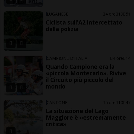
LUGANESE
4 ore
19
51
Ciclista sull'A2 intercettato
dalla polizia
CAMPIONE D'ITALIA
4 ore
14
Quando Campione era la
«piccola Montecarlo». Rivive
il Circuito più piccolo del
mondo
CANTONE
5 ore
10
47
La situazione del Lago
Maggiore è «estremamente
critica»