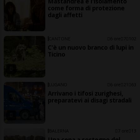
Mastandrea e l'isolamento
come forma di protezione
dagli affetti
CANTONE
6 ore
7
102
C'è un nuovo branco di lupi in
Ticino
LUGANO
6 ore
21
63
Arrivano i tifosi zurighesi,
preparatevi ai disagi stradali
BALERNA
7 ore
13
Una cena a sostegno del