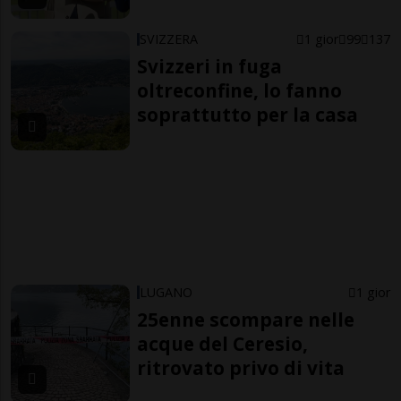
SVIZZERA
1 gior
99
137
Svizzeri in fuga
oltreconfine, lo fanno
soprattutto per la casa
LUGANO
1 gior
25enne scompare nelle
acque del Ceresio,
ritrovato privo di vita