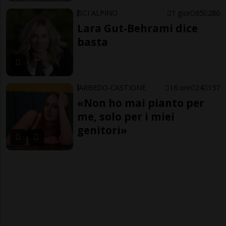
SCI ALPINO
1 gior
65
286
Lara Gut-Behrami dice
basta
ARBEDO-CASTIONE
16 ore
24
157
«Non ho mai pianto per
me, solo per i miei
genitori»