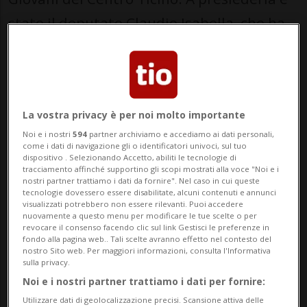
stato il deputato Claudio Isabella, che ha
aperto i lavori sottolineando l’importanza
dell’impegno politico e della
partecipazione attiva dei giovani alla vita
La vostra privacy è per noi molto importante
pubblica.
Noi e i nostri
594
partner archiviamo e accediamo ai dati personali,
come i dati di navigazione gli o identificatori univoci, sul tuo
L’assemblea è stata preceduta da un
dispositivo . Selezionando Accetto, abiliti le tecnologie di
tracciamento affinché supportino gli scopi mostrati alla voce "Noi e i
dibattito sull’iniziativa “No a una Svizzera
nostri partner trattiamo i dati da fornire". Nel caso in cui queste
tecnologie dovessero essere disabilitate, alcuni contenuti e annunci
da 10 milioni di abitanti (Iniziativa per la
visualizzati potrebbero non essere rilevanti. Puoi accedere
nuovamente a questo menu per modificare le tue scelte o per
sostenibilità)” con gli oratori Greta Gysin e
revocare il consenso facendo clic sul link Gestisci le preferenze in
fondo alla pagina web.. Tali scelte avranno effetto nel contesto del
Piero Marchesi e moderato da Alan
nostro Sito web. Per maggiori informazioni, consulta l'Informativa
sulla privacy.
Crameri. Oltre 60 persone hanno preso
Noi e i nostri partner trattiamo i dati per fornire:
parte all’evento.
Utilizzare dati di geolocalizzazione precisi. Scansione attiva delle