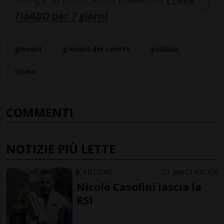
TioABO per 7 giorni
.
giovani
giovani del centro
politica
ticino
COMMENTI
NOTIZIE PIÙ LETTE
CANTONE
1 gior
143
376
Nicolò Casolini lascia la
RSI