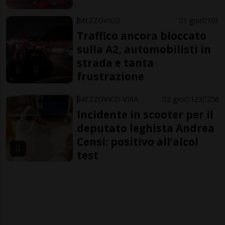
MEZZOVICO
1 gior
101
Traffico ancora bloccato
sulla A2, automobilisti in
strada e tanta
frustrazione
MEZZOVICO-VIRA
2 gior
123
256
Incidente in scooter per il
deputato leghista Andrea
Censi: positivo all’alcol
test