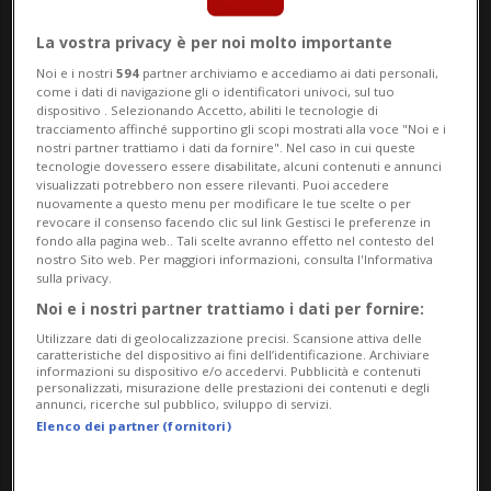
LUCERNA - Patrick Fischer ha perso il
La vostra privacy è per noi molto importante
Noi e i nostri
594
partner archiviamo e accediamo ai dati personali,
lavoro poco prima della sua ultima grande
come i dati di navigazione gli o identificatori univoci, sul tuo
dispositivo . Selezionando Accetto, abiliti le tecnologie di
apparizione come allenatore capo della
tracciamento affinché supportino gli scopi mostrati alla voce "Noi e i
nostri partner trattiamo i dati da fornire". Nel caso in cui queste
nazionale, ovvero i Mondiali casalinghi. Il
tecnologie dovessero essere disabilitate, alcuni contenuti e annunci
visualizzati potrebbero non essere rilevanti. Puoi accedere
lucernese si lasciò sfuggire, durante delle
nuovamente a questo menu per modificare le tue scelte o per
revocare il consenso facendo clic sul link Gestisci le preferenze in
riprese con SRF, di aver utilizzato un
fondo alla pagina web.. Tali scelte avranno effetto nel contesto del
nostro Sito web. Per maggiori informazioni, consulta l'Informativa
certificato Covid falsificato per recarsi ai
sulla privacy.
Giochi Olimpici del 2022.
Noi e i nostri partner trattiamo i dati per fornire:
Utilizzare dati di geolocalizzazione precisi. Scansione attiva delle
caratteristiche del dispositivo ai fini dell’identificazione. Archiviare
La valanga che portò al suo licenziamento
informazioni su dispositivo e/o accedervi. Pubblicità e contenuti
personalizzati, misurazione delle prestazioni dei contenuti e degli
fu innescata dallo stesso Fischer. Finora,
annunci, ricerche sul pubblico, sviluppo di servizi.
Elenco dei partner (fornitori)
però, non era chiaro come la Procura
lucernese fosse venuta a conoscenza del