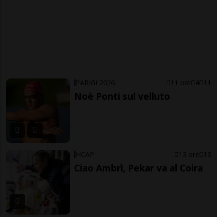
PARIGI 2026
11 ore
4
11
Noè Ponti sul velluto
HCAP
13 ore
16
Ciao Ambrì, Pekar va al Coira