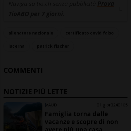
Naviga su tio.ch senza pubblicità
Prova
TioABO per 7 giorni
.
allenatore nazionale
certificato covid falso
lucerna
patrick fischer
COMMENTI
NOTIZIE PIÙ LETTE
VAUD
1 gior
24
105
Famiglia torna dalle
vacanze e scopre di non
avere più una casa