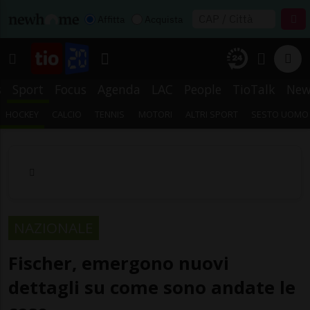
Affitta
Acquista
s
Sport
Focus
Agenda
LAC
People
TioTalk
New
HOCKEY
CALCIO
TENNIS
MOTORI
ALTRI SPORT
SESTO UOMO
NAZIONALE
Fischer, emergono nuovi
dettagli su come sono andate le