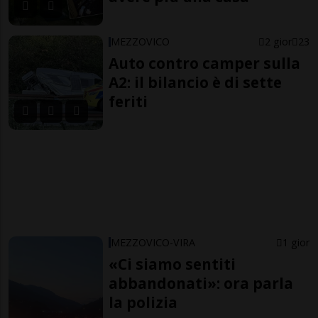
MEZZOVICO
2 gior
23
Auto contro camper sulla
A2: il bilancio è di sette
feriti
MEZZOVICO-VIRA
1 gior
«Ci siamo sentiti
abbandonati»: ora parla
la polizia