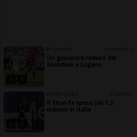
FC LUGANO
4 ore
10
13
Un giocatore reduce dal
Mondiale a Lugano
SUPER LEAGUE
7 ore
1
7
Il Thun fa spesa (da 1.2
milioni) in Italia