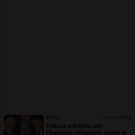
NYON
10 ore
8
63
Fiducia infranta con
l'inganno: Infantino spalle al