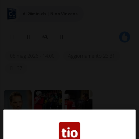
di 20min.ch | Nino Vinzens
08 mag 2026 - 14:00
Aggiornamento 23:31
37
HOCKEY: Risultati e classifiche