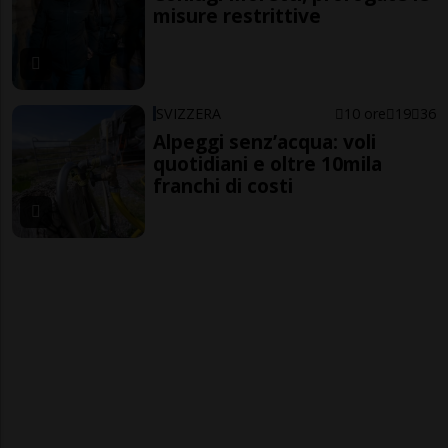
misure restrittive
SVIZZERA
10 ore
19
36
Alpeggi senz’acqua: voli
quotidiani e oltre 10mila
franchi di costi