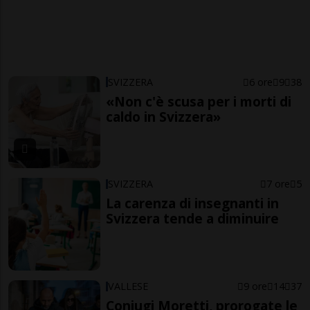
SVIZZERA
6 ore
9
38
«Non c'è scusa per i morti di
caldo in Svizzera»
SVIZZERA
7 ore
5
La carenza di insegnanti in
Svizzera tende a diminuire
VALLESE
9 ore
14
37
Coniugi Moretti, prorogate le