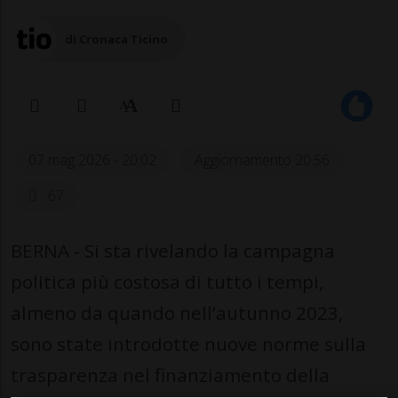
di Cronaca Ticino
07 mag 2026 - 20:02
Aggiornamento 20:56
67
BERNA - Si sta rivelando la campagna
politica più costosa di tutto i tempi,
almeno da quando nell’autunno 2023,
sono state introdotte nuove norme sulla
trasparenza nel finanziamento della