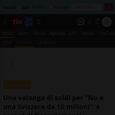
Affitta
Acquista
1
News
Sport
Focus
Agenda
LAC
People
TioTalk
TICINO
SVIZZERA
DAL MONDO
SVIZZERA
Una valanga di soldi per "No a
una Svizzera da 10 milioni": è