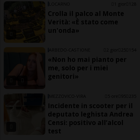
LOCARNO
1 gior
128
Crolla il palco al Monte
Verità: «È stato come
un'onda»
ARBEDO-CASTIONE
2 gior
25
154
«Non ho mai pianto per
me, solo per i miei
genitori»
MEZZOVICO-VIRA
5 ore
95
235
Incidente in scooter per il
deputato leghista Andrea
Censi: positivo all’alcol
test