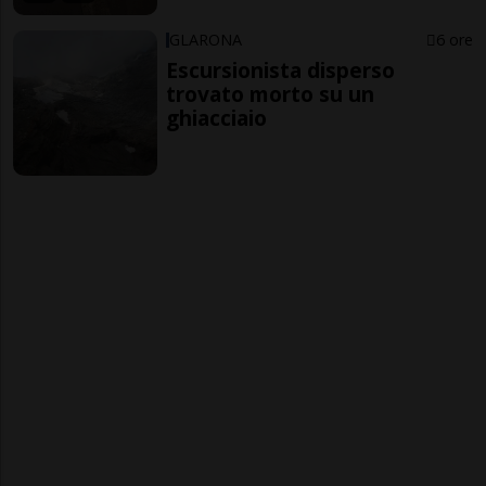
GLARONA
6 ore
Escursionista disperso
trovato morto su un
ghiacciaio