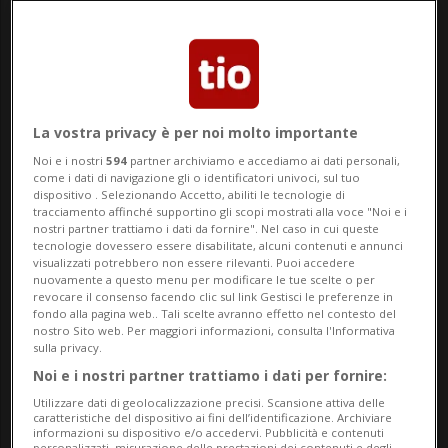
politica. Con quasi 15 milioni di franchi già
raccolti, la mobilitazione attorno
all’iniziativa dell’UDC «No a una Svizzera
da 10 milioni» segna un nuovo record per
La vostra privacy è per noi molto importante
quanto riguarda i finanziamenti tra
Noi e i nostri
594
partner archiviamo e accediamo ai dati personali,
come i dati di navigazione gli o identificatori univoci, sul tuo
promotori e oppositori. Il primato
dispositivo . Selezionando Accetto, abiliti le tecnologie di
tracciamento affinché supportino gli scopi mostrati alla voce "Noi e i
precedente, detenuto dalla campagna sul
nostri partner trattiamo i dati da fornire". Nel caso in cui queste
tecnologie dovessero essere disabilitate, alcuni contenuti e annunci
potenziamento delle autostrade del
visualizzati potrebbero non essere rilevanti. Puoi accedere
nuovamente a questo menu per modificare le tue scelte o per
novembre 2024 (9,7 milioni di franchi), è
revocare il consenso facendo clic sul link Gestisci le preferenze in
fondo alla pagina web.. Tali scelte avranno effetto nel contesto del
già stato superato con ampio margine.
nostro Sito web. Per maggiori informazioni, consulta l'Informativa
sulla privacy.
A guidare sul piano finanziario sono gli
Noi e i nostri partner trattiamo i dati per fornire:
Utilizzare dati di geolocalizzazione precisi. Scansione attiva delle
oppositori, che hanno dichiarato finora
caratteristiche del dispositivo ai fini dell’identificazione. Archiviare
informazioni su dispositivo e/o accedervi. Pubblicità e contenuti
entrate per 8,96 milioni di franchi al
personalizzati, misurazione delle prestazioni dei contenuti e degli