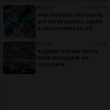
SVIZZERA
1 gior
20
43
«Ho studiato veterinaria,
ora me ne pento», capita
a una laureata su tre
ASCONA
1 gior
Ragazzo trovato morto
nella terrazza di un
ristorante