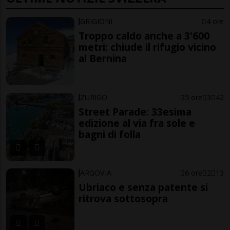
GRIGIONI
4 ore
Troppo caldo anche a 3'600
metri: chiude il rifugio vicino
al Bernina
ZURIGO
5 ore
3
42
Street Parade: 33esima
edizione al via fra sole e
bagni di folla
ARGOVIA
6 ore
2
13
Ubriaco e senza patente si
ritrova sottosopra