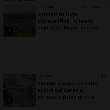
SVIZZERA
1 gior
100
142
Svizzeri in fuga
oltreconfine, lo fanno
soprattutto per la casa
LUGANO
1 gior
25enne scompare nelle
acque del Ceresio,
ritrovato privo di vita