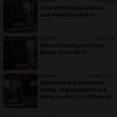
LUGANO
3 mesi
26
Intervento della polizia
alla Pensilina Botta
LUGANO
3 mesi
64
Disordini alla pensilina
Botta: due i feriti
LUGANO
3 mesi
27
11
Disordini alla pensilina
Botta, la pista politica e
della rivalità tra tifoserie