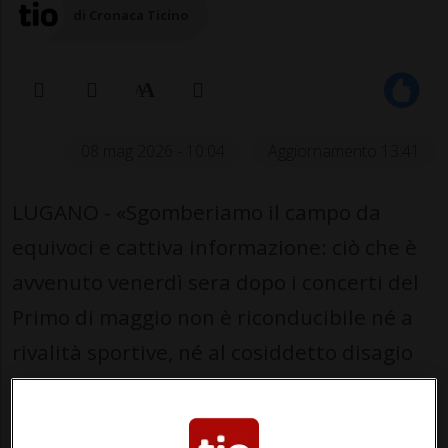
di Cronaca Ticino
08 mag 2026 - 10:04
Aggiornamento 13:41
LUGANO - «Sgomberiamo il campo da
equivoci e cattiva informazione: ciò che è
avvenuto venerdì sera dopo i concerti del
Primo di maggio non è riconducibile né a
rivalità sportive, né al cosiddetto disagio
giovanile, né a una fantomatica situazione
difficile in pensilina.No, si tratta di una