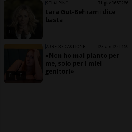
SCI ALPINO
1 gior
65
286
Lara Gut-Behrami dice
basta
ARBEDO-CASTIONE
23 ore
24
159
«Non ho mai pianto per
me, solo per i miei
genitori»