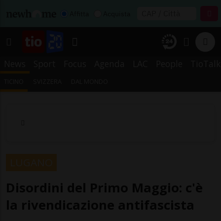
Affitta
Acquista
News
Sport
Focus
Agenda
LAC
People
TioTalk
TICINO
SVIZZERA
DAL MONDO
LUGANO
Disordini del Primo Maggio: c'è
la rivendicazione antifascista