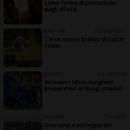
come forma di protezione
dagli affetti
CANTONE
13 ore
10
127
C'è un nuovo branco di lupi in
Ticino
LUGANO
13 ore
26
73
Arrivano i tifosi zurighesi,
preparatevi ai disagi stradali
BALERNA
14 ore
20
Una cena a sostegno del