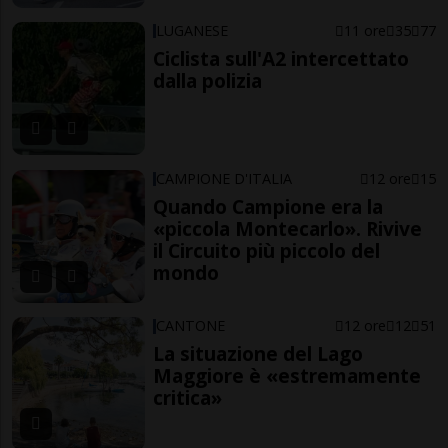
LUGANESE
11 ore
35
77
Ciclista sull'A2 intercettato
dalla polizia
CAMPIONE D'ITALIA
12 ore
15
Quando Campione era la
«piccola Montecarlo». Rivive
il Circuito più piccolo del
mondo
CANTONE
12 ore
12
51
La situazione del Lago
Maggiore è «estremamente
critica»