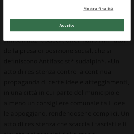
figlio noto della politica ticinese,
Mostra finalità
cercavano lo scontro con il corteo,
Accetto
provando ad attaccarlo ed esibendo
simboli nazifascisti», affermano i firmatari
della presa di posizione social, che si
definiscono Antifascist* sudalpin*. «Un
atto di resistenza contro la continua
propaganda di certe idee e atteggiamenti,
in una città in cui parte del municipio e
almeno un consigliere comunale tali idee
le appoggiano, rendendosene complici. Un
atto di resistenza che scaccia i fascisti e li