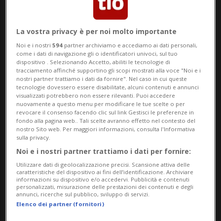
chiara e precisa risposta antifascista».
Inizia così la rivendicazione che sta
La vostra privacy è per noi molto importante
circolando sui social, relativa a quanto è
Noi e i nostri
594
partner archiviamo e accediamo ai dati personali,
come i dati di navigazione gli o identificatori univoci, sul tuo
avvenuto nell'area della Pensilina Botta di
dispositivo . Selezionando Accetto, abiliti le tecnologie di
tracciamento affinché supportino gli scopi mostrati alla voce "Noi e i
Lugano venerdì della scorsa settimana.
nostri partner trattiamo i dati da fornire". Nel caso in cui queste
tecnologie dovessero essere disabilitate, alcuni contenuti e annunci
visualizzati potrebbero non essere rilevanti. Puoi accedere
L'episodio ha suscitato notevole clamore e
nuovamente a questo menu per modificare le tue scelte o per
revocare il consenso facendo clic sul link Gestisci le preferenze in
si è scritto molto sulla stampa ticinese
fondo alla pagina web.. Tali scelte avranno effetto nel contesto del
nostro Sito web. Per maggiori informazioni, consulta l'Informativa
negli scorsi giorni.
sulla privacy.
Noi e i nostri partner trattiamo i dati per fornire:
«Un atto di resistenza verso le continue
Utilizzare dati di geolocalizzazione precisi. Scansione attiva delle
caratteristiche del dispositivo ai fini dell’identificazione. Archiviare
informazioni su dispositivo e/o accedervi. Pubblicità e contenuti
provocazioni, insulti e minacce, tra cui
personalizzati, misurazione delle prestazioni dei contenuti e degli
annunci, ricerche sul pubblico, sviluppo di servizi.
quelle al corteo antifascista a Lugano
Elenco dei partner (fornitori)
quando, un gruppetto capitanato da un