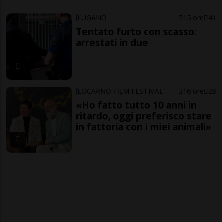
LUGANO
15 ore
41
Tentato furto con scasso:
arrestati in due
LOCARNO FILM FESTIVAL
16 ore
28
«Ho fatto tutto 10 anni in
ritardo, oggi preferisco stare
in fattoria con i miei animali»