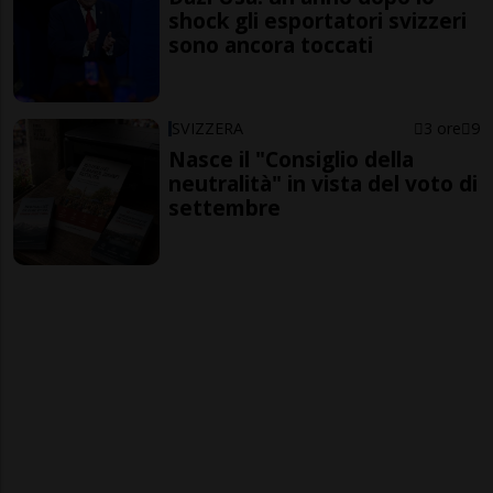
shock gli esportatori svizzeri
sono ancora toccati
SVIZZERA
3 ore
9
Nasce il "Consiglio della
neutralità" in vista del voto di
settembre