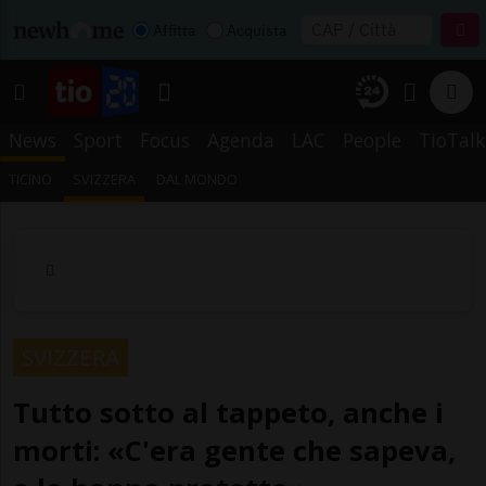
Affitta
Acquista
News
Sport
Focus
Agenda
LAC
People
TioTalk
TICINO
SVIZZERA
DAL MONDO
SVIZZERA
Tutto sotto al tappeto, anche i
morti: «C'era gente che sapeva,