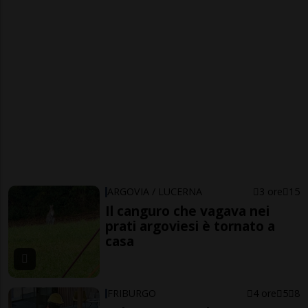
ARGOVIA / LUCERNA
3 ore
15
Il canguro che vagava nei
prati argoviesi è tornato a
casa
FRIBURGO
4 ore
5
8