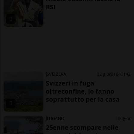
RSI
SVIZZERA
2 gior
104
142
Svizzeri in fuga
oltreconfine, lo fanno
soprattutto per la casa
LUGANO
2 gior
25enne scompare nelle