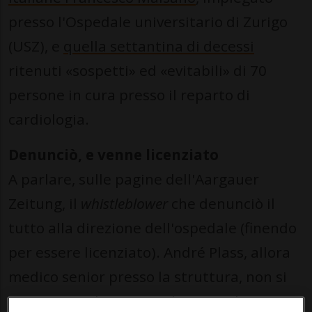
presso l'Ospedale universitario di Zurigo
(USZ), e
quella settantina di decessi
ritenuti «sospetti» ed «evitabili» di 70
persone in cura presso il reparto di
cardiologia.
Denunciò, e venne licenziato
A parlare, sulle pagine dell'Aargauer
Zeitung, il
whistleblower
che denunciò il
tutto alla direzione dell'ospedale (finendo
per essere licenziato). André Plass, allora
medico senior presso la struttura, non si
tira certo indietro: «La direzione ha