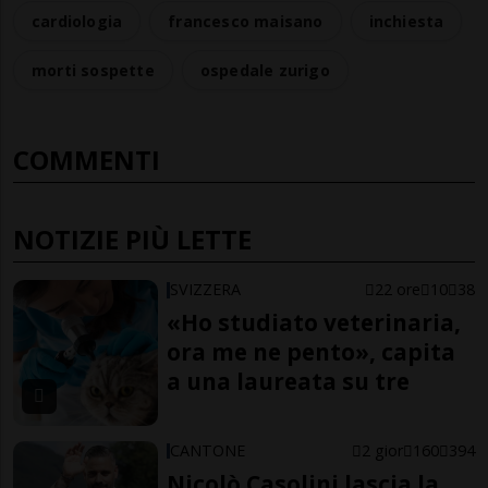
cardiologia
francesco maisano
inchiesta
morti sospette
ospedale zurigo
COMMENTI
NOTIZIE PIÙ LETTE
SVIZZERA
22 ore
10
38
«Ho studiato veterinaria,
ora me ne pento», capita
a una laureata su tre
CANTONE
2 gior
160
394
Nicolò Casolini lascia la