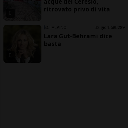
acque del Ceresio,
ritrovato privo di vita
SCI ALPINO
2 gior
68
289
Lara Gut-Behrami dice
basta