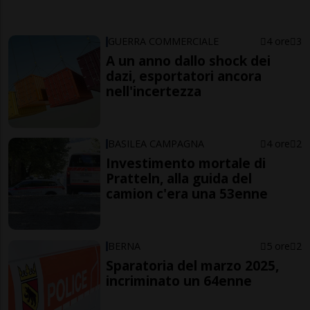
GUERRA COMMERCIALE
4 ore
3
A un anno dallo shock dei
dazi, esportatori ancora
nell'incertezza
BASILEA CAMPAGNA
4 ore
2
Investimento mortale di
Pratteln, alla guida del
camion c'era una 53enne
BERNA
5 ore
2
Sparatoria del marzo 2025,
incriminato un 64enne