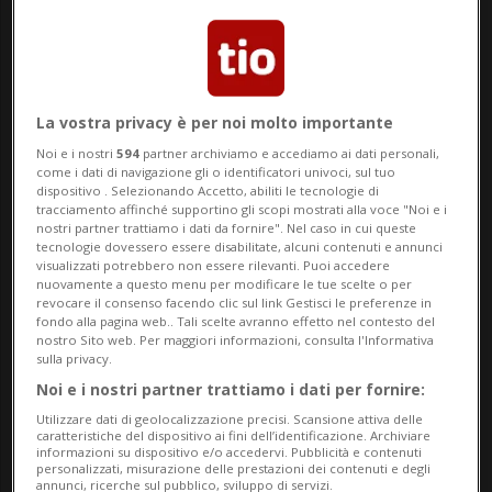
cercato per anni di nascondere tutto
quello che riguardava Maisano sotto al
tappeto, pur sapendo bene quel che stava
La vostra privacy è per noi molto importante
davvero succedendo».
Noi e i nostri
594
partner archiviamo e accediamo ai dati personali,
come i dati di navigazione gli o identificatori univoci, sul tuo
Il rapporto, reso pubblico lo scorso
dispositivo . Selezionando Accetto, abiliti le tecnologie di
tracciamento affinché supportino gli scopi mostrati alla voce "Noi e i
martedì, lo convince solo fino a un certo
nostri partner trattiamo i dati da fornire". Nel caso in cui queste
tecnologie dovessero essere disabilitate, alcuni contenuti e annunci
punto: «Non so, mi dà una sensazione di
visualizzati potrebbero non essere rilevanti. Puoi accedere
nuovamente a questo menu per modificare le tue scelte o per
“costruito”», sentenzia Plass, «sono solo
revocare il consenso facendo clic sul link Gestisci le preferenze in
fondo alla pagina web.. Tali scelte avranno effetto nel contesto del
numeri, dietro ai numeri però c'è di più,
nostro Sito web. Per maggiori informazioni, consulta l'Informativa
sulla privacy.
molto di più, una rete di connivenza».
Noi e i nostri partner trattiamo i dati per fornire:
Utilizzare dati di geolocalizzazione precisi. Scansione attiva delle
caratteristiche del dispositivo ai fini dell’identificazione. Archiviare
informazioni su dispositivo e/o accedervi. Pubblicità e contenuti
personalizzati, misurazione delle prestazioni dei contenuti e degli
ZURIGO
annunci, ricerche sul pubblico, sviluppo di servizi.