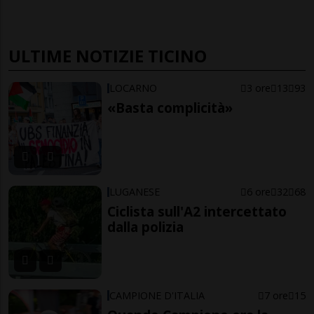
ULTIME NOTIZIE TICINO
LOCARNO
3 ore
13
93
«Basta complicità»
LUGANESE
6 ore
32
68
Ciclista sull'A2 intercettato
dalla polizia
CAMPIONE D'ITALIA
7 ore
15