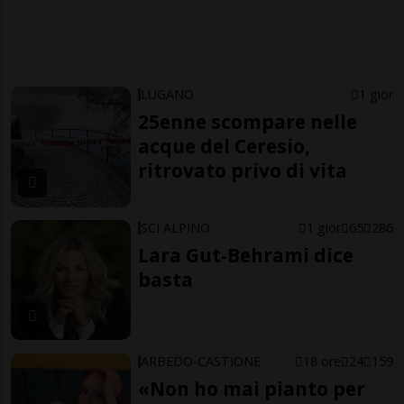
LUGANO
1 gior
25enne scompare nelle
acque del Ceresio,
ritrovato privo di vita
SCI ALPINO
1 gior
65
286
Lara Gut-Behrami dice
basta
ARBEDO-CASTIONE
18 ore
24
159
«Non ho mai pianto per