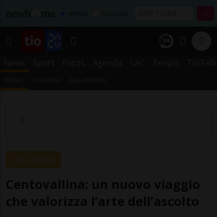
Affitta
Acquista
News
Sport
Focus
Agenda
LAC
People
TioTalk
TICINO
SVIZZERA
DAL MONDO
LOCARNO
Centovallina: un nuovo viaggio
che valorizza l’arte dell’ascolto