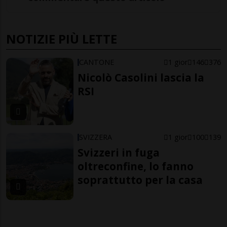
NOTIZIE PIÙ LETTE
CANTONE
1 gior
146
376
Nicolò Casolini lascia la
RSI
SVIZZERA
1 gior
100
139
Svizzeri in fuga
oltreconfine, lo fanno
soprattutto per la casa