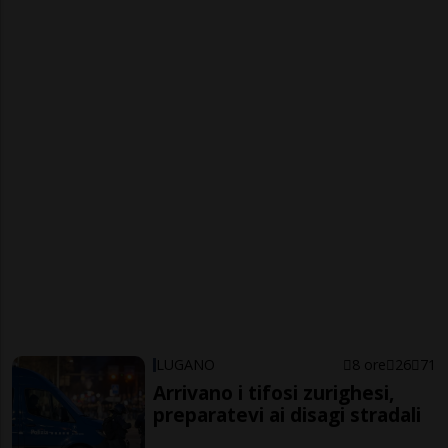
LUGANO
8 ore
26
71
Arrivano i tifosi zurighesi,
preparatevi ai disagi stradali