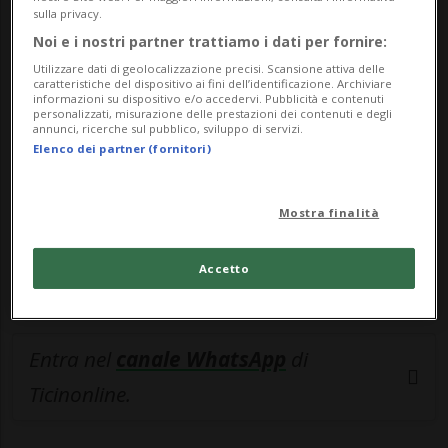
sulla privacy.
🔐 Sblocca il nostro archivio
Noi e i nostri partner trattiamo i dati per fornire:
Utilizzare dati di geolocalizzazione precisi. Scansione attiva delle
esclusivo!
caratteristiche del dispositivo ai fini dell’identificazione. Archiviare
informazioni su dispositivo e/o accedervi. Pubblicità e contenuti
Sottoscrivi un abbonamento
Archivio
per
personalizzati, misurazione delle prestazioni dei contenuti e degli
annunci, ricerche sul pubblico, sviluppo di servizi.
leggere questo articolo, oppure scegli
Elenco dei partner (fornitori)
MyTioAbo
per accedere all'archivio e
navigare su sito e app senza pubblicità.
Mostra finalità
ACCEDI
Accetto
Entra nel
canale WhatsApp
di
Ticinonline.