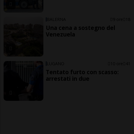
BALERNA
9 ore
18
Una cena a sostegno del
Venezuela
LUGANO
10 ore
41
Tentato furto con scasso:
arrestati in due