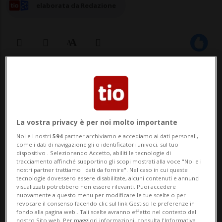
elaborata da Redazione
22 set 2025 - 13:53
Aggiornamento 23 set 2025 - 09:00
LOCARNO - Un treno che si trasforma in
La vostra privacy è per noi molto importante
Noi e i nostri
594
partner archiviamo e accediamo ai dati personali,
preludio di un’esperienza sensoriale: si
come i dati di navigazione gli o identificatori univoci, sul tuo
dispositivo . Selezionando Accetto, abiliti le tecnologie di
intitola “Innerwalk: Railway of Sound –
tracciamento affinché supportino gli scopi mostrati alla voce "Noi e i
nostri partner trattiamo i dati da fornire". Nel caso in cui queste
L’Arte dell’Ascolto” il nuovo progetto nato
tecnologie dovessero essere disabilitate, alcuni contenuti e annunci
visualizzati potrebbero non essere rilevanti. Puoi accedere
dalla collaborazione tra la Ferrovia
nuovamente a questo menu per modificare le tue scelte o per
revocare il consenso facendo clic sul link Gestisci le preferenze in
VigezzinaCentovalli e Innerwalk Proje...
fondo alla pagina web.. Tali scelte avranno effetto nel contesto del
nostro Sito web. Per maggiori informazioni, consulta l'Informativa