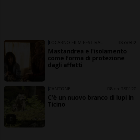
LOCARNO FILM FESTIVAL
8 ore
2
Mastandrea e l'isolamento
come forma di protezione
dagli affetti
CANTONE
8 ore
8
120
C'è un nuovo branco di lupi in
Ticino