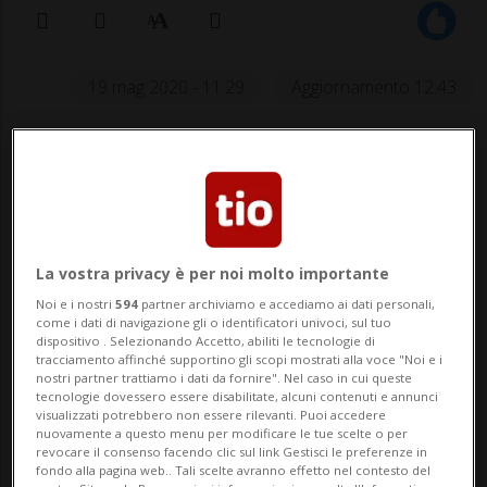
19 mag 2020 - 11:29
Aggiornamento 12:43
Ma il sindacato Unia rilancia: «Resta
uno scandalo che l'azienda proceda
oggi a dei tagli. Con finalità
borsistiche»
La vostra privacy è per noi molto importante
Noi e i nostri
594
partner archiviamo e accediamo ai dati personali,
come i dati di navigazione gli o identificatori univoci, sul tuo
dispositivo . Selezionando Accetto, abiliti le tecnologie di
AGNO - Non è una buona notizia, ma una
tracciamento affinché supportino gli scopi mostrati alla voce "Noi e i
nostri partner trattiamo i dati da fornire". Nel caso in cui queste
notizia meno cattiva. La sforbiciata
tecnologie dovessero essere disabilitate, alcuni contenuti e annunci
visualizzati potrebbero non essere rilevanti. Puoi accedere
annunciata a metà aprile dalla Mikron di
nuovamente a questo menu per modificare le tue scelte o per
revocare il consenso facendo clic sul link Gestisci le preferenze in
Agno si fa un po' meno dolorosa. A essere
fondo alla pagina web.. Tali scelte avranno effetto nel contesto del