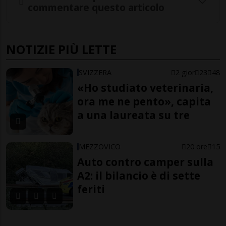
commentare questo articolo
NOTIZIE PIÙ LETTE
SVIZZERA
2 gior
23
48
«Ho studiato veterinaria,
ora me ne pento», capita
a una laureata su tre
MEZZOVICO
20 ore
15
Auto contro camper sulla
A2: il bilancio è di sette
feriti