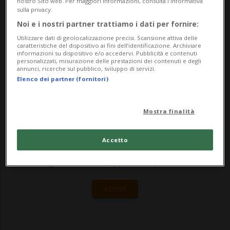
nostro Sito web. Per maggiori informazioni, consulta l'Informativa
lasciati a casa non saranno 110
sulla privacy.
Noi e i nostri partner trattiamo i dati per fornire:
dipendenti, ma una quarantina. Si sono
Utilizzare dati di geolocalizzazione precisi. Scansione attiva delle
conclu...
caratteristiche del dispositivo ai fini dell’identificazione. Archiviare
informazioni su dispositivo e/o accedervi. Pubblicità e contenuti
personalizzati, misurazione delle prestazioni dei contenuti e degli
annunci, ricerche sul pubblico, sviluppo di servizi.
🔐 Sblocca il nostro archivio
Elenco dei partner (fornitori)
esclusivo!
Mostra finalità
Sottoscrivi un abbonamento
Archivio
per
leggere questo articolo, oppure scegli
Accetto
MyTioAbo
per accedere all'archivio e
navigare su sito e app senza pubblicità.
ACCEDI