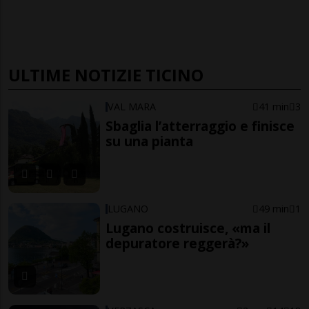
ULTIME NOTIZIE TICINO
VAL MARA
41 min
3
Sbaglia l’atterraggio e finisce
su una pianta
LUGANO
49 min
1
Lugano costruisce, «ma il
depuratore reggerà?»