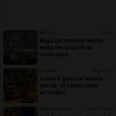
ASCONA
1 gior
Ragazzo trovato morto
nella terrazza di un
ristorante
LOCARNO
2 gior
133
Crolla il palco al Monte
Verità: «È stato come
un'onda»
MEZZOVICO-VIRA
23 ore
117
254