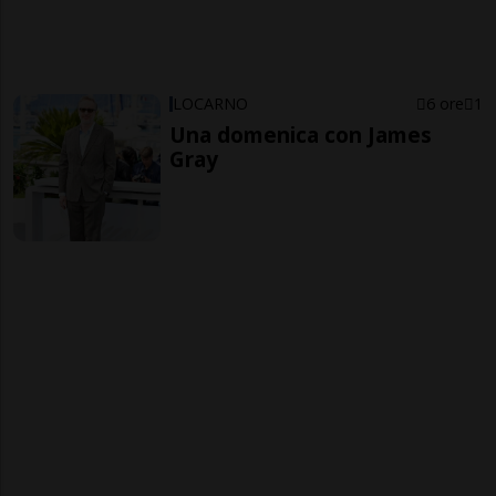
LOCARNO
6 ore
1
Una domenica con James
Gray