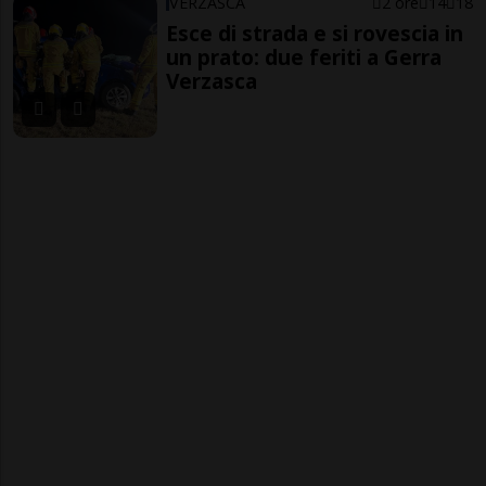
VERZASCA
2 ore
14
18
Esce di strada e si rovescia in
un prato: due feriti a Gerra
Verzasca