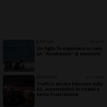
CANTONE
6 ore
1
Un figlio fa esplodere in cielo
un "Arcobaleno" di emozioni
MEZZOVICO
15 ore
83
Traffico ancora bloccato sulla
A2, automobilisti in strada e
tanta frustrazione