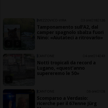
MEZZOVICO-VIRA
3 ore
18
126
Tamponamento sull’A2, dal
camper spagnolo sbalza fuori
Nino: «Aiutateci a ritrovarlo»
CANTONE
4 ore
14
43
Notti tropicali da record a
Lugano, «quest'anno
supereremo le 50»
CANTONE
6 ore
1
8
Scomparso a Verdasio:
ricerche per il 67enne Jürg