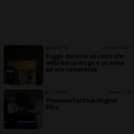
MURALTO
8 ore
12
43
Fugge durante un controllo:
nella borsa droga e un’arma
ad aria compressa
LOCARNO
8 ore
1
8
Premiata l'attrice Virginie
Efira