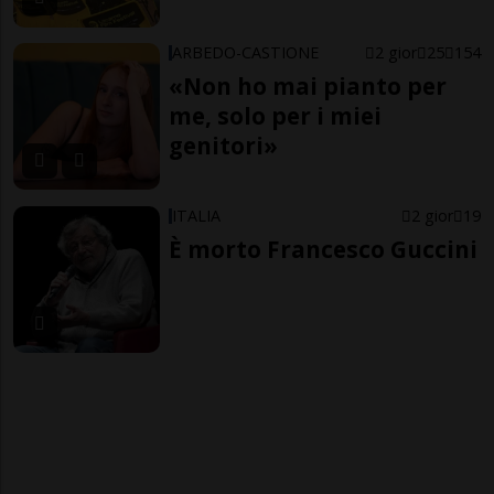
ARBEDO-CASTIONE
2 gior
25
154
«Non ho mai pianto per
me, solo per i miei
genitori»
ITALIA
2 gior
19
È morto Francesco Guccini