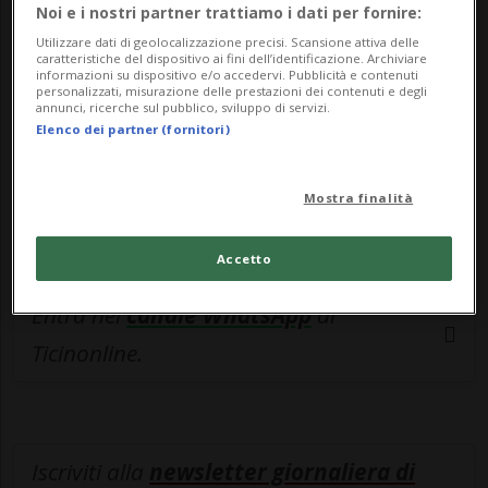
esclusivo!
Noi e i nostri partner trattiamo i dati per fornire:
Utilizzare dati di geolocalizzazione precisi. Scansione attiva delle
Sottoscrivi un abbonamento
Archivio
per
caratteristiche del dispositivo ai fini dell’identificazione. Archiviare
informazioni su dispositivo e/o accedervi. Pubblicità e contenuti
leggere questo articolo, oppure scegli
personalizzati, misurazione delle prestazioni dei contenuti e degli
annunci, ricerche sul pubblico, sviluppo di servizi.
MyTioAbo
per accedere all'archivio e
Elenco dei partner (fornitori)
navigare su sito e app senza pubblicità.
Mostra finalità
ACCEDI
Accetto
Entra nel
canale WhatsApp
di
Ticinonline.
Iscriviti alla
newsletter giornaliera di