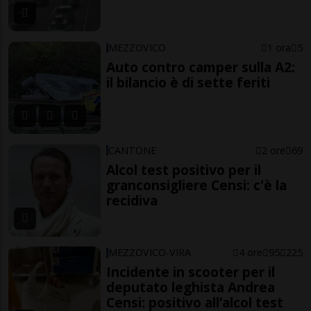
MEZZOVICO
1 ora
5
Auto contro camper sulla A2:
il bilancio è di sette feriti
CANTONE
2 ore
69
Alcol test positivo per il
granconsigliere Censi: c'è la
recidiva
MEZZOVICO-VIRA
4 ore
95
225
Incidente in scooter per il
deputato leghista Andrea
Censi: positivo all’alcol test