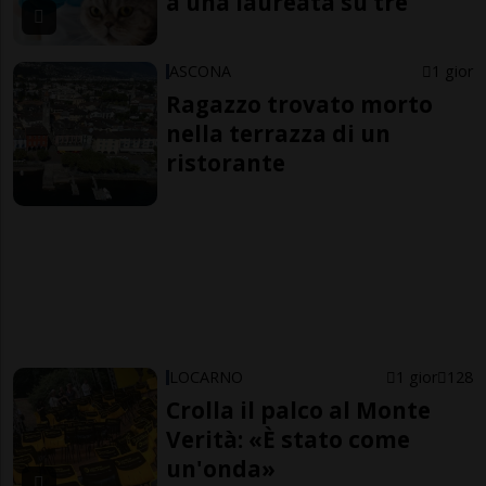
a una laureata su tre
ASCONA
1 gior
Ragazzo trovato morto
nella terrazza di un
ristorante
LOCARNO
1 gior
128
Crolla il palco al Monte
Verità: «È stato come
un'onda»