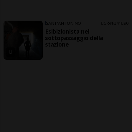
SANT'ANTONINO
6 ore
41
90
Esibizionista nel
sottopassaggio della
stazione