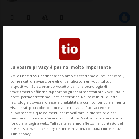
15 mar 2020 - 20:19
MILANO - «Ho espresso all'Ambasciatrice
elvetica a Roma la mia soddisfazione per
La vostra privacy è per noi molto importante
misure che andranno a rendere più sicura
Noi e i nostri
594
partner archiviamo e accediamo ai dati personali,
come i dati di navigazione gli o identificatori univoci, sul tuo
anche la prestazione lavorativa dei nostri
dispositivo . Selezionando Accetto, abiliti le tecnologie di
tracciamento affinché supportino gli scopi mostrati alla voce "Noi e i
frontalieri e l'ho ringraziata, ancora una
nostri partner trattiamo i dati da fornire". Nel caso in cui queste
tecnologie dovessero essere disabilitate, alcuni contenuti e annunci
visualizzati potrebbero non essere rilevanti. Puoi accedere
volta, per le informazioni te...
nuovamente a questo menu per modificare le tue scelte o per
revocare il consenso facendo clic sul link Gestisci le preferenze in
fondo alla pagina web.. Tali scelte avranno effetto nel contesto del
🔐 Sblocca il nostro archivio
nostro Sito web. Per maggiori informazioni, consulta l'Informativa
sulla privacy.