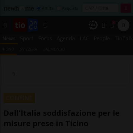
Affitta
Acquista
1
News
Sport
Focus
Agenda
LAC
People
TioTalk
TICINO
SVIZZERA
DAL MONDO
CONFINE
Dall'Italia soddisfazione per le
misure prese in Ticino