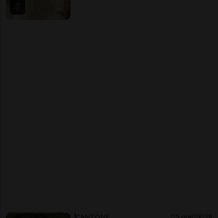
CANTONE
5 ore
5
28