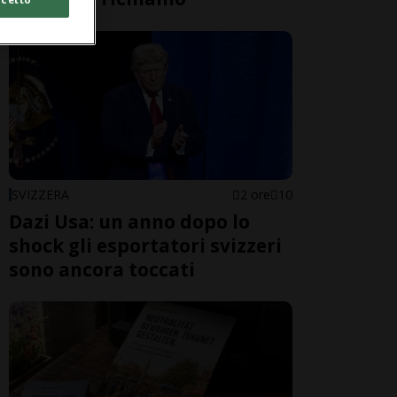
SVIZZERA
2 ore
10
Dazi Usa: un anno dopo lo
shock gli esportatori svizzeri
sono ancora toccati