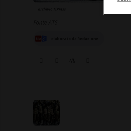
archivio TiPress
Fonte ATS
elaborata da Redazione