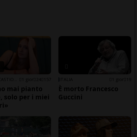
ARBEDO-CASTIONE
1 gior
24
157
ITALIA
1 gior
19
o mai pianto
È morto Francesco
 solo per i miei
Guccini
ri»