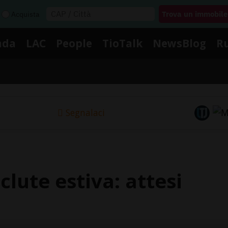
Acquista
nda
LAC
People
TioTalk
NewsBlog
R
Segnalaci
eclute estiva: attesi