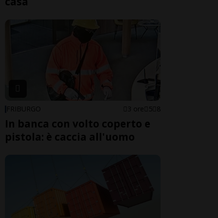
casa
FRIBURGO
3 ore
5
8
In banca con volto coperto e
pistola: è caccia all'uomo