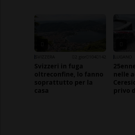
SVIZZERA
2 gior
104
142
LUGANO
Svizzeri in fuga
25enn
oltreconfine, lo fanno
nelle 
soprattutto per la
Ceresi
casa
privo d