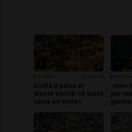
LOCARNO
7 ore
130
Crolla il palco al
«Non h
Monte Verità: «È stato
per me,
come un'onda»
genito