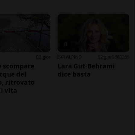
2 gior
SCI ALPINO
2 gior
68
289
e scompare
Lara Gut-Behrami
acque del
dice basta
o, ritrovato
i vita