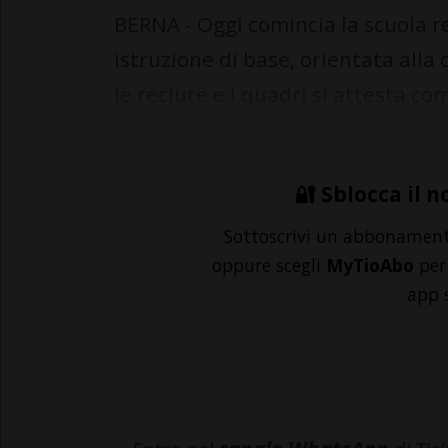
BERNA - Oggi comincia la scuola rec
istruzione di base, orientata alla
le reclute e i quadri si attesta c
7986 giovani u...
🔐 Sblocca il n
Sottoscrivi un abbonamen
oppure scegli
MyTioAbo
per 
app 