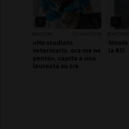
SVIZZERA
21 ore
10
38
CANTON
«Ho studiato
Nicolò 
veterinaria, ora me ne
la RSI
pento», capita a una
laureata su tre