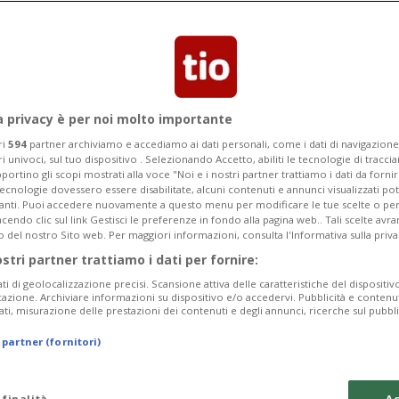
ani uomini e 231 giovani donne.
a privacy è per noi molto importante
ri
594
partner archiviamo e accediamo ai dati personali, come i dati di navigazione 
ri univoci, sul tuo dispositivo . Selezionando Accetto, abiliti le tecnologie di tracc
portino gli scopi mostrati alla voce "Noi e i nostri partner trattiamo i dati da fornir
tecnologie dovessero essere disabilitate, alcuni contenuti e annunci visualizzati 
vanti. Puoi accedere nuovamente a questo menu per modificare le tue scelte o per
endo clic sul link Gestisci le preferenze in fondo alla pagina web.. Tali scelte avr
o del nostro Sito web. Per maggiori informazioni, consulta l'Informativa sulla priva
ostri partner trattiamo i dati per fornire:
ati di geolocalizzazione precisi. Scansione attiva delle caratteristiche del dispositivo 
icazione. Archiviare informazioni su dispositivo e/o accedervi. Pubblicità e contenu
ati, misurazione delle prestazioni dei contenuti e degli annunci, ricerche sul pubbl
 partner (fornitori)
 finalità
Ac