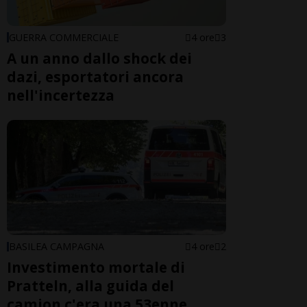
GUERRA COMMERCIALE
4 ore
3
A un anno dallo shock dei
dazi, esportatori ancora
nell'incertezza
BASILEA CAMPAGNA
4 ore
2
Investimento mortale di
Pratteln, alla guida del
camion c'era una 53enne