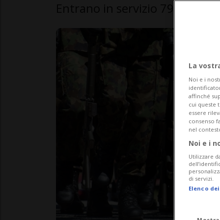
Entrano in servizio 7986 giov
La vostr
Noi e i nost
identificato
affinché sup
cui queste 
essere rile
consenso fac
nel contest
Noi e i n
Utilizzare d
dell’identif
personalizz
di servizi.
Elenco dei
Mostra