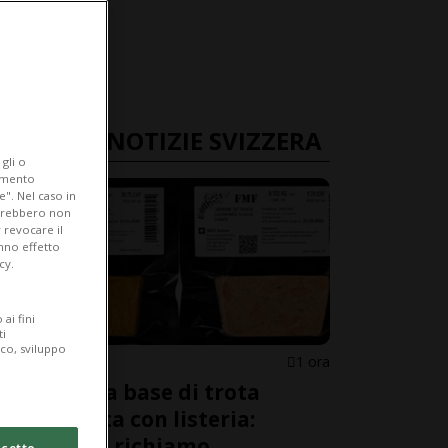
ULTIME NOTIZIE SVIZZERA
gli o
iamento
e". Nel caso in
potrebbero non
 revocare il
anno effetto
cy.
ai fini
ti
ico, sviluppo
SVIZZERA
1 ora
Prodotti a base di trota
salmonata con listeria:
avviato il richiamo
cetto