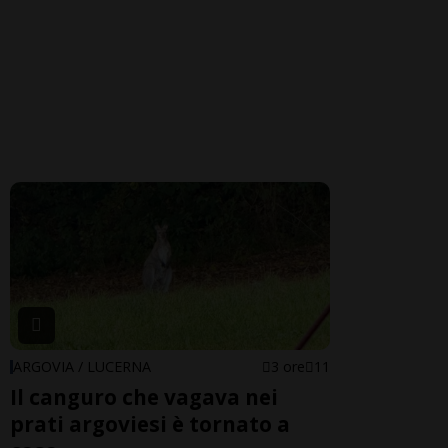
ARGOVIA / LUCERNA
3 ore
11
Il canguro che vagava nei
prati argoviesi è tornato a