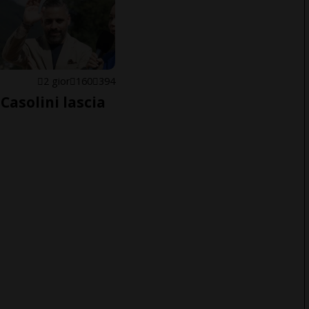
E
2 gior
160
394
Casolini lascia