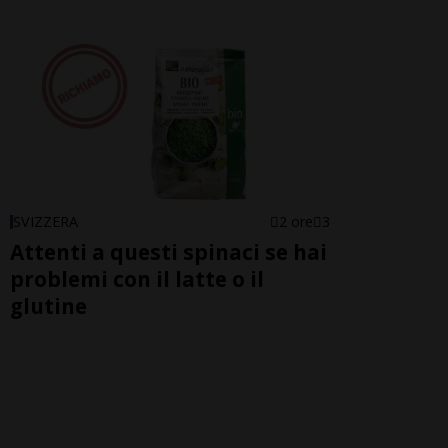
SVIZZERA
2 ore
3
Attenti a questi spinaci se hai
problemi con il latte o il
glutine