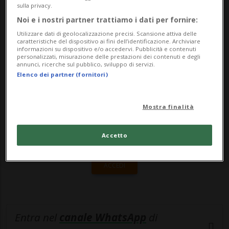
americani. E mentre McDonald's e Burger
sulla privacy.
King hanno conquistato per decenn...
Noi e i nostri partner trattiamo i dati per fornire:
Utilizzare dati di geolocalizzazione precisi. Scansione attiva delle
caratteristiche del dispositivo ai fini dell’identificazione. Archiviare
informazioni su dispositivo e/o accedervi. Pubblicità e contenuti
🔐 Sblocca il nostro archivio
personalizzati, misurazione delle prestazioni dei contenuti e degli
annunci, ricerche sul pubblico, sviluppo di servizi.
esclusivo!
Elenco dei partner (fornitori)
Sottoscrivi un abbonamento
Archivio
per
leggere questo articolo, oppure scegli
Mostra finalità
MyTioAbo
per accedere all'archivio e
Accetto
navigare su sito e app senza pubblicità.
ACCEDI
Entra nel
canale WhatsApp
di