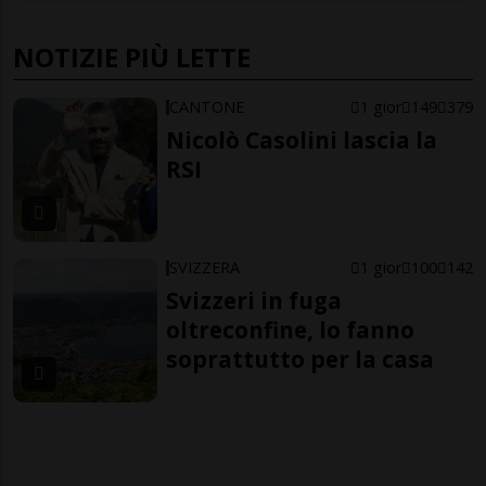
NOTIZIE PIÙ LETTE
CANTONE
1 gior
149
379
Nicolò Casolini lascia la
RSI
SVIZZERA
1 gior
100
142
Svizzeri in fuga
oltreconfine, lo fanno
soprattutto per la casa