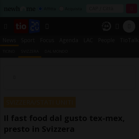
Affitta
Acquista
News
Sport
Focus
Agenda
LAC
People
TioTalk
TICINO
SVIZZERA
DAL MONDO
SVIZZERA/STATI UNITI
Il fast food dal gusto tex-mex,
presto in Svizzera