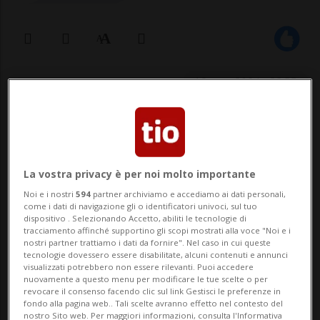
18 mag 2024 - 22:55
La vostra privacy è per noi molto importante
Noi e i nostri
594
partner archiviamo e accediamo ai dati personali,
come i dati di navigazione gli o identificatori univoci, sul tuo
dispositivo . Selezionando Accetto, abiliti le tecnologie di
ZURIGO/IRVINE - Non è una novità che le
tracciamento affinché supportino gli scopi mostrati alla voce "Noi e i
nostri partner trattiamo i dati da fornire". Nel caso in cui queste
città, le aree di servizio autostradali e gli
tecnologie dovessero essere disabilitate, alcuni contenuti e annunci
visualizzati potrebbero non essere rilevanti. Puoi accedere
spazi all'interno dei centri commerciali
nuovamente a questo menu per modificare le tue scelte o per
revocare il consenso facendo clic sul link Gestisci le preferenze in
siano saturi di offerte di fast food
fondo alla pagina web.. Tali scelte avranno effetto nel contesto del
nostro Sito web. Per maggiori informazioni, consulta l'Informativa