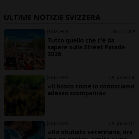
ULTIME NOTIZIE SVIZZERA
SVIZZERA
1 ora
2
8
Tutto quello che c'è da
sapere sulla Street Parade
2026
SVIZZERA
8 ore
6
56
«Il bosco come lo conosciamo
adesso scomparirà»
SVIZZERA
9 ore
6
15
«Ho studiato veterinaria, ora
me ne pento», capita a una