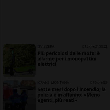
SVIZZERA
15 ore
15
52
Più pericolosi delle moto: è
allarme per i monopattini
elettrici
CRANS-MONTANA
16 ore
3
Sette mesi dopo l'incendio, la
polizia è in affanno: «Meno
agenti, più reati»