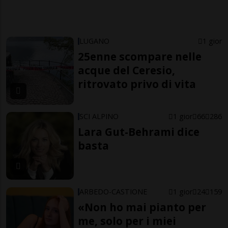
LUGANO
1 gior
25enne scompare nelle
acque del Ceresio,
ritrovato privo di vita
SCI ALPINO
1 gior
66
286
Lara Gut-Behrami dice
basta
ARBEDO-CASTIONE
1 gior
24
159
«Non ho mai pianto per
me, solo per i miei