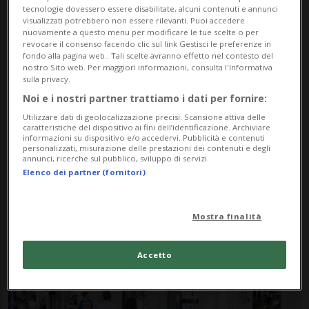
tecnologie dovessero essere disabilitate, alcuni contenuti e annunci
visualizzati potrebbero non essere rilevanti. Puoi accedere
nuovamente a questo menu per modificare le tue scelte o per
revocare il consenso facendo clic sul link Gestisci le preferenze in
fondo alla pagina web.. Tali scelte avranno effetto nel contesto del
nostro Sito web. Per maggiori informazioni, consulta l'Informativa
sulla privacy.
Noi e i nostri partner trattiamo i dati per fornire:
Notizie su Tex Mex
Utilizzare dati di geolocalizzazione precisi. Scansione attiva delle
caratteristiche del dispositivo ai fini dell’identificazione. Archiviare
informazioni su dispositivo e/o accedervi. Pubblicità e contenuti
personalizzati, misurazione delle prestazioni dei contenuti e degli
annunci, ricerche sul pubblico, sviluppo di servizi.
Segui le notizie e gli approfondimenti su
Elenco dei partner (fornitori)
Tex Mex.
Mostra finalità
Accetto