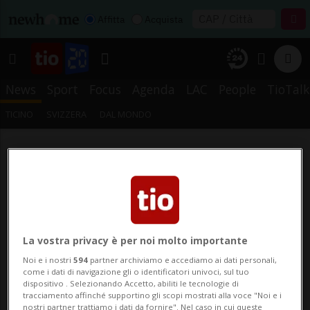
Affitta
Acquista
News
Sport
Focus
Agenda
LAC
People
TioTalk
TICINO
SVIZZERA
DAL MONDO
La vostra privacy è per noi molto importante
Noi e i nostri
594
partner archiviamo e accediamo ai dati personali,
come i dati di navigazione gli o identificatori univoci, sul tuo
dispositivo . Selezionando Accetto, abiliti le tecnologie di
tracciamento affinché supportino gli scopi mostrati alla voce "Noi e i
nostri partner trattiamo i dati da fornire". Nel caso in cui queste