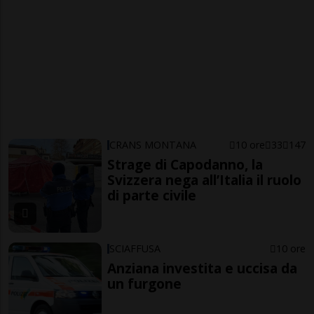
CRANS MONTANA
10 ore
33
147
Strage di Capodanno, la
Svizzera nega all’Italia il ruolo
di parte civile
SCIAFFUSA
10 ore
Anziana investita e uccisa da
un furgone