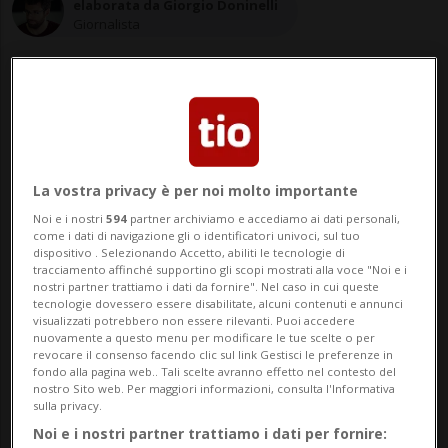
elaborata da Giorgio Doninelli
Giornalista
05 dic 2021 - 16:18
Aggiornamento 18:17
11
La vostra privacy è per noi molto importante
Noi e i nostri
594
partner archiviamo e accediamo ai dati personali,
come i dati di navigazione gli o identificatori univoci, sul tuo
dispositivo . Selezionando Accetto, abiliti le tecnologie di
Il personale sanitario, ma anche
tracciamento affinché supportino gli scopi mostrati alla voce "Noi e i
nostri partner trattiamo i dati da fornire". Nel caso in cui queste
quello che lavora su treni e aerei, è
tecnologie dovessero essere disabilitate, alcuni contenuti e annunci
visualizzati potrebbero non essere rilevanti. Puoi accedere
sempre più alle prese con gente
nuovamente a questo menu per modificare le tue scelte o per
nervosa.
revocare il consenso facendo clic sul link Gestisci le preferenze in
fondo alla pagina web.. Tali scelte avranno effetto nel contesto del
nostro Sito web. Per maggiori informazioni, consulta l'Informativa
sulla privacy.
ZURIGO - In inglese si chiama "Covid rage"
Noi e i nostri partner trattiamo i dati per fornire: