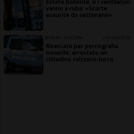
Estate bollente, e i ventilatori
vanno a ruba: «Scorte
esaurite da settimane»
ITALIA / SVIZZERA
10 ore
3
23
Ricercato per pornografia
minorile: arrestato un
cittadino svizzero-turco