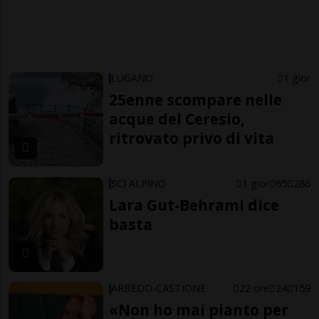
LUGANO
1 gior
25enne scompare nelle
acque del Ceresio,
ritrovato privo di vita
SCI ALPINO
1 gior
65
286
Lara Gut-Behrami dice
basta
ARBEDO-CASTIONE
22 ore
24
159
«Non ho mai pianto per