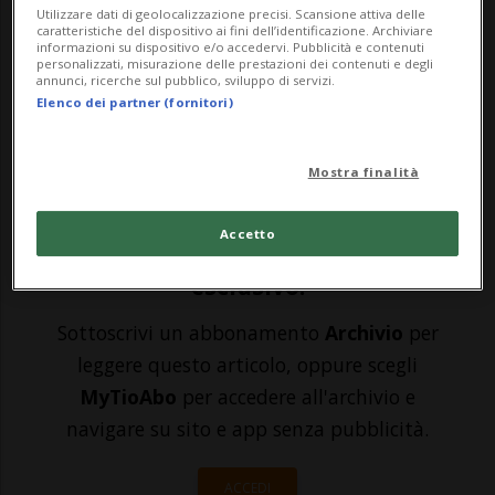
Utilizzare dati di geolocalizzazione precisi. Scansione attiva delle
(rabbia da Covid). Persone in precedenza
caratteristiche del dispositivo ai fini dell’identificazione. Archiviare
informazioni su dispositivo e/o accedervi. Pubblicità e contenuti
pacifiche che sono diventate molto più
personalizzati, misurazione delle prestazioni dei contenuti e degli
annunci, ricerche sul pubblico, sviluppo di servizi.
aggressive con la pandemia. Ripetute
Elenco dei partner (fornitori)
chiusure e restrizioni, paura del virus e
delle sue varianti, isolamento sociale, t...
Mostra finalità
Accetto
🔐 Sblocca il nostro archivio
esclusivo!
Sottoscrivi un abbonamento
Archivio
per
leggere questo articolo, oppure scegli
MyTioAbo
per accedere all'archivio e
navigare su sito e app senza pubblicità.
ACCEDI