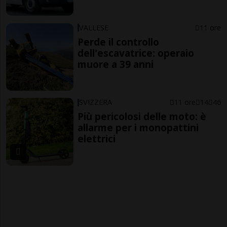
VALLESE
11 ore
Perde il controllo
dell'escavatrice: operaio
muore a 39 anni
SVIZZERA
11 ore
14
46
Più pericolosi delle moto: è
allarme per i monopattini
elettrici