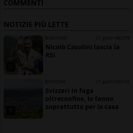
COMMENTI
NOTIZIE PIÙ LETTE
CANTONE
1 gior
146
379
Nicolò Casolini lascia la
RSI
SVIZZERA
1 gior
100
141
Svizzeri in fuga
oltreconfine, lo fanno
soprattutto per la casa