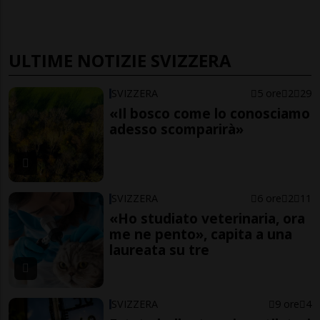
ULTIME NOTIZIE SVIZZERA
SVIZZERA
5 ore
2
29
«Il bosco come lo conosciamo
adesso scomparirà»
SVIZZERA
6 ore
2
11
«Ho studiato veterinaria, ora
me ne pento», capita a una
laureata su tre
SVIZZERA
9 ore
4