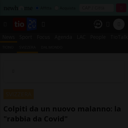
Affitta
Acquista
News
Sport
Focus
Agenda
LAC
People
TioTalk
TICINO
SVIZZERA
DAL MONDO
SVIZZERA
Colpiti da un nuovo malanno: la
"rabbia da Covid"