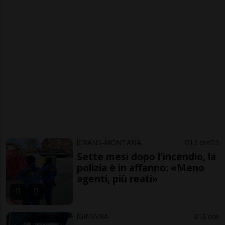
CRANS-MONTANA
12 ore
3
Sette mesi dopo l'incendio, la
polizia è in affanno: «Meno
agenti, più reati»
GINEVRA
13 ore