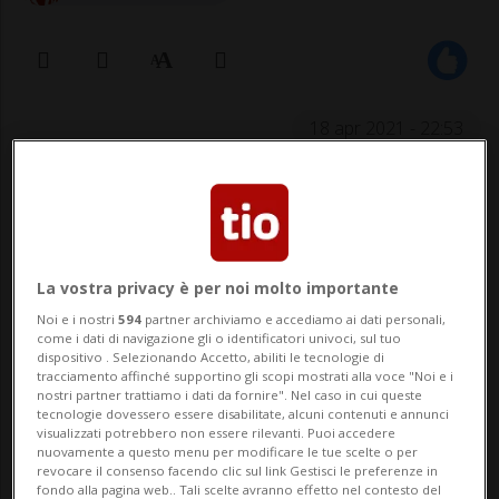
18 apr 2021 - 22:53
L'ex detenuto ha ricevuto un nuovo
nome e una rendita di invalidità di
2500 franchi. Il tutto per facilitarne il
La vostra privacy è per noi molto importante
reinserimento sociale. Una seconda
Noi e i nostri
594
partner archiviamo e accediamo ai dati personali,
come i dati di navigazione gli o identificatori univoci, sul tuo
vita nascosta e sovvenzionata dal
dispositivo . Selezionando Accetto, abiliti le tecnologie di
tracciamento affinché supportino gli scopi mostrati alla voce "Noi e i
suo cantone d'origine
nostri partner trattiamo i dati da fornire". Nel caso in cui queste
tecnologie dovessero essere disabilitate, alcuni contenuti e annunci
visualizzati potrebbero non essere rilevanti. Puoi accedere
nuovamente a questo menu per modificare le tue scelte o per
ASCONA - Ha vissuto per 15 anni ad Ascona
revocare il consenso facendo clic sul link Gestisci le preferenze in
fondo alla pagina web.. Tali scelte avranno effetto nel contesto del