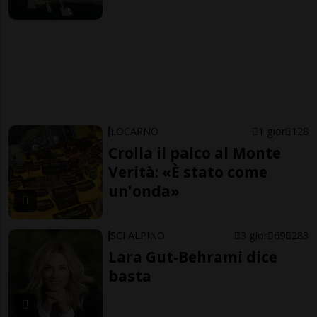
LOCARNO
1 gior
128
Crolla il palco al Monte
Verità: «È stato come
un'onda»
SCI ALPINO
3 gior
69
283
Lara Gut-Behrami dice
basta