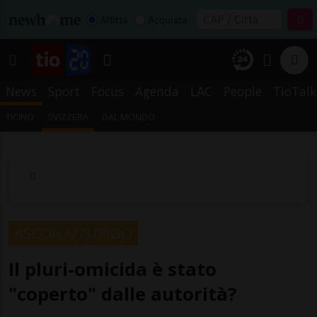
Affitta
Acquista
News
Sport
Focus
Agenda
LAC
People
TioTalk
TICINO
SVIZZERA
DAL MONDO
ASCONA/ZURIGO
Il pluri-omicida è stato
"coperto" dalle autorità?