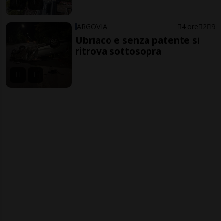
ARGOVIA
4 ore
2
9
Ubriaco e senza patente si
ritrova sottosopra