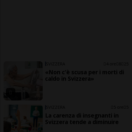
SVIZZERA
4 ore
8
25
«Non c'è scusa per i morti di
caldo in Svizzera»
SVIZZERA
5 ore
5
La carenza di insegnanti in
Svizzera tende a diminuire