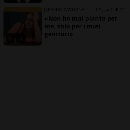
ARBEDO-CASTIONE
2 gior
24
154
«Non ho mai pianto per
me, solo per i miei
genitori»