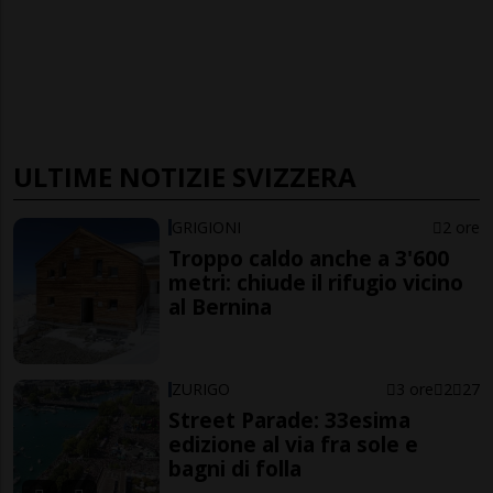
ULTIME NOTIZIE SVIZZERA
GRIGIONI
2 ore
Troppo caldo anche a 3'600
metri: chiude il rifugio vicino
al Bernina
ZURIGO
3 ore
2
27
Street Parade: 33esima
edizione al via fra sole e
bagni di folla