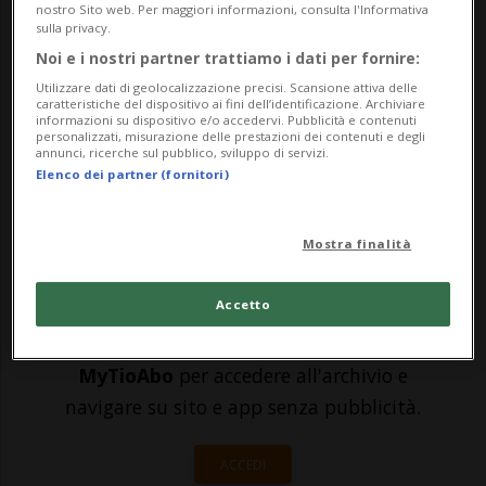
sotto mentite spoglie, percependo una
nostro Sito web. Per maggiori informazioni, consulta l'Informativa
sulla privacy.
rendita d'invalidità e sfuggendo all'occhio
Noi e i nostri partner trattiamo i dati per fornire:
dei media. Gunther Tschanun è riuscito
Utilizzare dati di geolocalizzazione precisi. Scansione attiva delle
caratteristiche del dispositivo ai fini dell’identificazione. Archiviare
così bene a far perdere le sue tracce, che
informazioni su dispositivo e/o accedervi. Pubblicità e contenuti
personalizzati, misurazione delle prestazioni dei contenuti e degli
solo sei anni dopo la s...
annunci, ricerche sul pubblico, sviluppo di servizi.
Elenco dei partner (fornitori)
🔐 Sblocca il nostro archivio
Mostra finalità
esclusivo!
Accetto
Sottoscrivi un abbonamento
Archivio
per
leggere questo articolo, oppure scegli
MyTioAbo
per accedere all'archivio e
navigare su sito e app senza pubblicità.
ACCEDI