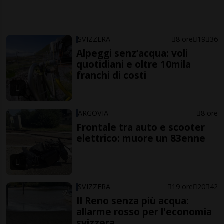
SVIZZERA
8 ore
19
36
Alpeggi senz’acqua: voli
quotidiani e oltre 10mila
franchi di costi
ARGOVIA
8 ore
Frontale tra auto e scooter
elettrico: muore un 83enne
SVIZZERA
19 ore
20
42
Il Reno senza più acqua:
allarme rosso per l'economia
svizzera