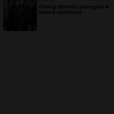
Coniugi Moretti, prorogate le
misure restrittive