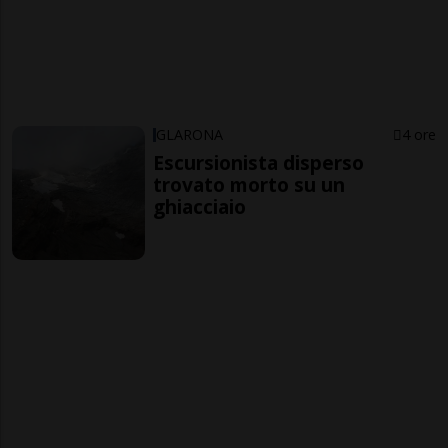
GLARONA
4 ore
Escursionista disperso
trovato morto su un
ghiacciaio