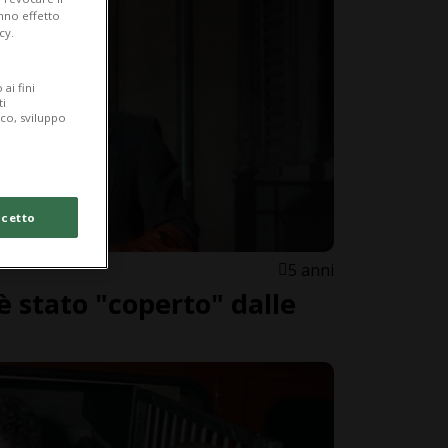
anno effetto
cy.
ai fini
ti
ico, sviluppo
cetto
5 anni
 è stato "coperto" dalle