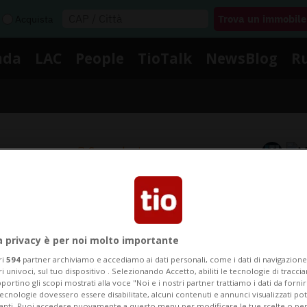
Acquista
nda
LAC
People
TioTalk
NewsBlog
R
Segnalaci
Notizie su G Nther Tschanun
a privacy è per noi molto importante
gui le notizie e gli approfondimenti su G Nther Tschan
ri
594
partner archiviamo e accediamo ai dati personali, come i dati di navigazione 
ri univoci, sul tuo dispositivo . Selezionando Accetto, abiliti le tecnologie di tracc
portino gli scopi mostrati alla voce "Noi e i nostri partner trattiamo i dati da fornir
tecnologie dovessero essere disabilitate, alcuni contenuti e annunci visualizzati 
vanti. Puoi accedere nuovamente a questo menu per modificare le tue scelte o per