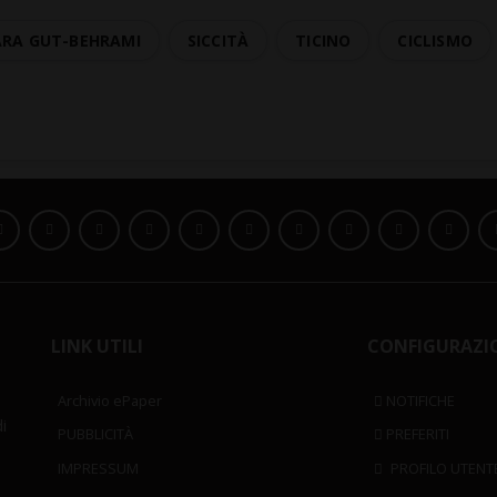
ARA GUT-BEHRAMI
SICCITÀ
TICINO
CICLISMO
LINK UTILI
CONFIGURAZI
Archivio ePaper
NOTIFICHE
i
PUBBLICITÀ
PREFERITI
IMPRESSUM
PROFILO UTENT