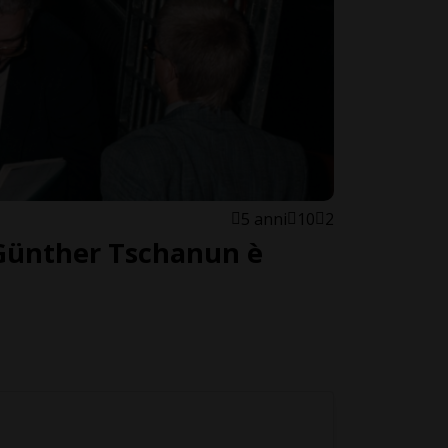
5 anni
10
2
 Günther Tschanun è