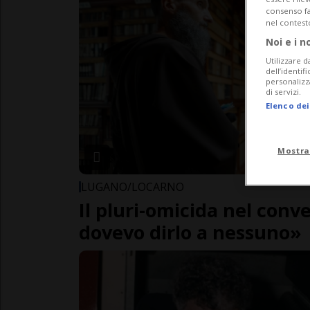
consenso fac
nel contest
Noi e i n
Utilizzare d
dell’identif
personalizz
di servizi.
Elenco dei
Mostra
LUGANO/LOCARNO
Il pluri-omicida nel con
dovevo dirlo a nessuno»