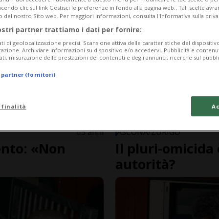
endo clic sul link Gestisci le preferenze in fondo alla pagina web.. Tali scelte avr
o del nostro Sito web. Per maggiori informazioni, consulta l'Informativa sulla priva
ostri partner trattiamo i dati per fornire:
ati di geolocalizzazione precisi. Scansione attiva delle caratteristiche del dispositivo 
icazione. Archiviare informazioni su dispositivo e/o accedervi. Pubblicità e contenu
ati, misurazione delle prestazioni dei contenuti e degli annunci, ricerche sul pubbl
 partner (fornitori)
 finalità
Ac
5 anni
ASCONA/ZURIGO
vento: «Non
Il pluri-omicida
autorità?