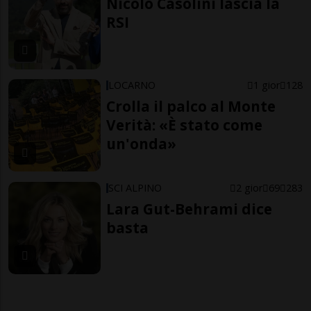
Nicolò Casolini lascia la
RSI
LOCARNO
1 gior
128
Crolla il palco al Monte
Verità: «È stato come
un'onda»
SCI ALPINO
2 gior
69
283
Lara Gut-Behrami dice
basta