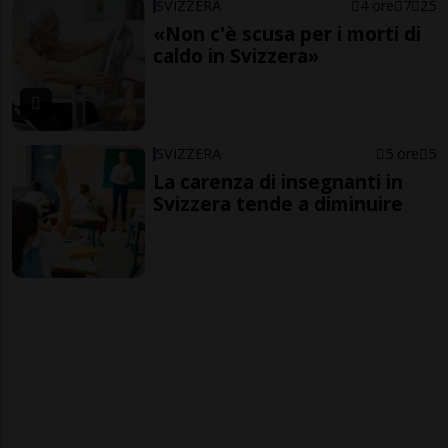
SVIZZERA
4 ore
7
25
«Non c'è scusa per i morti di
caldo in Svizzera»
SVIZZERA
5 ore
5
La carenza di insegnanti in
Svizzera tende a diminuire