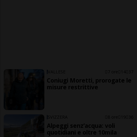
VALLESE
7 ore
14
37
Coniugi Moretti, prorogate le
misure restrittive
SVIZZERA
8 ore
19
36
Alpeggi senz’acqua: voli
quotidiani e oltre 10mila