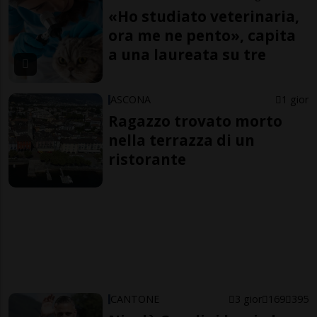
«Ho studiato veterinaria,
ora me ne pento», capita
a una laureata su tre
ASCONA
1 gior
Ragazzo trovato morto
nella terrazza di un
ristorante
CANTONE
3 gior
169
395