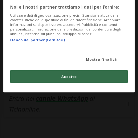
🔐 Sblocca il nostro archivio
Noi e i nostri partner trattiamo i dati per fornire:
esclusivo!
Utilizzare dati di geolocalizzazione precisi. Scansione attiva delle
caratteristiche del dispositivo ai fini dell’identificazione. Archiviare
Sottoscrivi un abbonamento
Archivio
per
informazioni su dispositivo e/o accedervi. Pubblicità e contenuti
personalizzati, misurazione delle prestazioni dei contenuti e degli
leggere questo articolo, oppure scegli
annunci, ricerche sul pubblico, sviluppo di servizi.
Elenco dei partner (fornitori)
MyTioAbo
per accedere all'archivio e
navigare su sito e app senza pubblicità.
Mostra finalità
ACCEDI
Accetto
Entra nel
canale WhatsApp
di
Ticinonline.