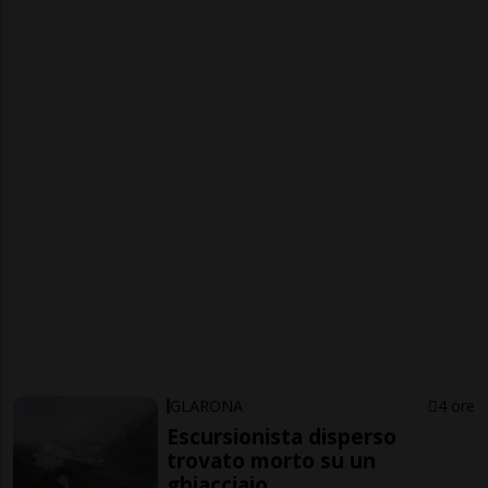
GLARONA
4 ore
Escursionista disperso
trovato morto su un
ghiacciaio