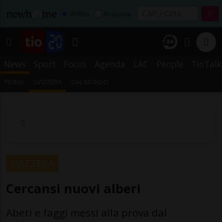
Affitta
Acquista
News
Sport
Focus
Agenda
LAC
People
TioTalk
TICINO
SVIZZERA
DAL MONDO
SVIZZERA
Cercansi nuovi alberi
Abeti e faggi messi alla prova dal