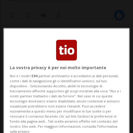
12 nov 2020 - 15:00
BERNA - Con il cambiamento climatico
certe specie di alberi come gli abeti rossi e
La vostra privacy è per noi molto importante
i faggi cominciano ad indebolirsi e talvolta
Noi e i nostri
594
partner archiviamo e accediamo ai dati personali,
morire, soprattutto a causa della
come i dati di navigazione gli o identificatori univoci, sul tuo
dispositivo . Selezionando Accetto, abiliti le tecnologie di
tracciamento affinché supportino gli scopi mostrati alla voce "Noi e i
secchezza. Ricercatori dell'Istituto
nostri partner trattiamo i dati da fornire". Nel caso in cui queste
tecnologie dovessero essere disabilitate, alcuni contenuti e annunci
federale di ricerca per la foresta, la neve e
visualizzati potrebbero non essere rilevanti. Puoi accedere
nuovamente a questo menu per modificare le tue scelte o per
il pa...
revocare il consenso facendo clic sul link Gestisci le preferenze in
fondo alla pagina web.. Tali scelte avranno effetto nel contesto del
nostro Sito web. Per maggiori informazioni, consulta l'Informativa
sulla privacy.