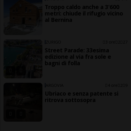
Troppo caldo anche a 3'600
metri: chiude il rifugio vicino
al Bernina
ZURIGO
3 ore
2
27
Street Parade: 33esima
edizione al via fra sole e
bagni di folla
ARGOVIA
4 ore
2
9
Ubriaco e senza patente si
ritrova sottosopra