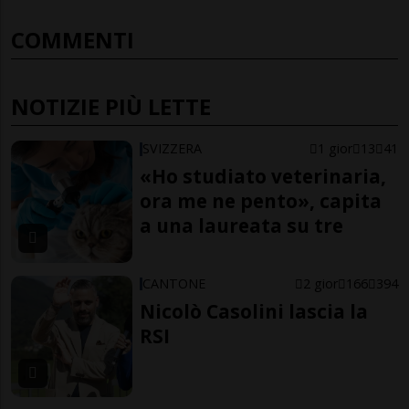
COMMENTI
NOTIZIE PIÙ LETTE
SVIZZERA
1 gior
13
41
«Ho studiato veterinaria,
ora me ne pento», capita
a una laureata su tre
CANTONE
2 gior
166
394
Nicolò Casolini lascia la
RSI