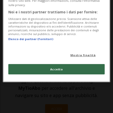
nostro Sito web. Per maggiori informazioni, consulta l'Informativa
la scelta di Jannik Sinner di saltare la
sulla privacy.
Coppa Davis. Scelta che, a suo tempo,
Noi e i nostri partner trattiamo i dati per fornire:
aveva fatto anche Roger Federer con la
Utilizzare dati di geolocalizzazione precisi. Scansione attiva delle
caratteristiche del dispositivo ai fini dell’identificazione. Archiviare
informazioni su dispositivo e/o accedervi. Pubblicità e contenuti
Svizzera. Aprendo il dibattito fra chi
personalizzati, misurazione delle prestazioni dei contenuti e degli
annunci, ricerche sul pubblico, sviluppo di servizi.
comprendeva...
Elenco dei partner (fornitori)
🔐 Sblocca il nostro archivio
Mostra finalità
esclusivo!
Accetto
Sottoscrivi un abbonamento
Archivio
per
leggere questo articolo, oppure scegli
MyTioAbo
per accedere all'archivio e
navigare su sito e app senza pubblicità.
ACCEDI