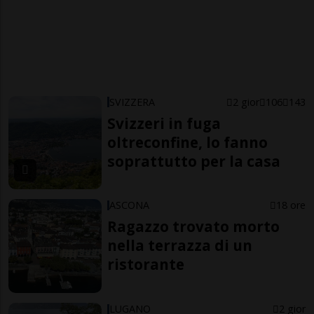
SVIZZERA
2 gior
106
143
Svizzeri in fuga
oltreconfine, lo fanno
soprattutto per la casa
ASCONA
18 ore
Ragazzo trovato morto
nella terrazza di un
ristorante
LUGANO
2 gior