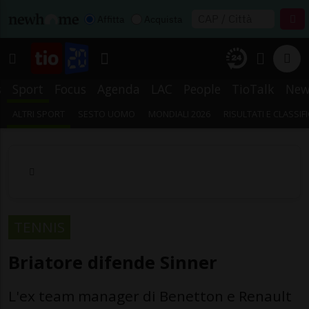
Affitta
Acquista
s
Sport
Focus
Agenda
LAC
People
TioTalk
New
ALTRI SPORT
SESTO UOMO
MONDIALI 2026
RISULTATI E CLASSIF
TENNIS
Briatore difende Sinner
L'ex team manager di Benetton e Renault