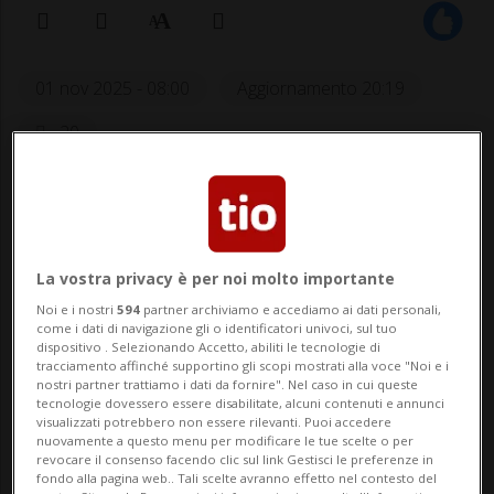
01 nov 2025 - 08:00
Aggiornamento 20:19
20
La vostra privacy è per noi molto importante
Noi e i nostri
594
partner archiviamo e accediamo ai dati personali,
come i dati di navigazione gli o identificatori univoci, sul tuo
dispositivo . Selezionando Accetto, abiliti le tecnologie di
SPORT: Risultati e classifiche
tracciamento affinché supportino gli scopi mostrati alla voce "Noi e i
nostri partner trattiamo i dati da fornire". Nel caso in cui queste
tecnologie dovessero essere disabilitate, alcuni contenuti e annunci
TORINO - Nelle ultime settimane ha fatto
visualizzati potrebbero non essere rilevanti. Puoi accedere
nuovamente a questo menu per modificare le tue scelte o per
molto discutere (per usare un eufemismo)
revocare il consenso facendo clic sul link Gestisci le preferenze in
fondo alla pagina web.. Tali scelte avranno effetto nel contesto del