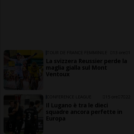
TOUR DE FRANCE FEMMINILE
13 ore
1
La svizzera Reussier perde la
maglia gialla sul Mont
Ventoux
CONFERENCE LEAGUE
15 ore
7
22
Il Lugano è tra le dieci
squadre ancora perfette in
Europa