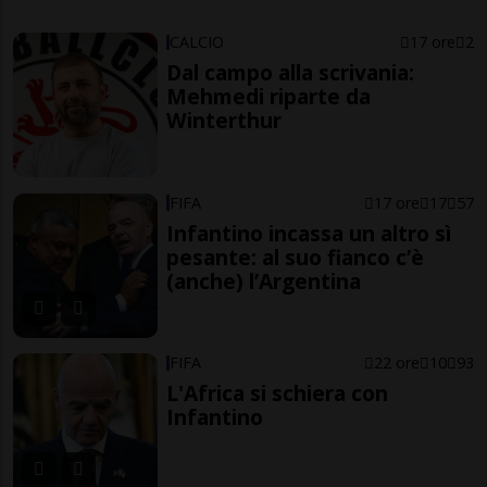
CALCIO
17 ore
2
Dal campo alla scrivania:
Mehmedi riparte da
Winterthur
FIFA
17 ore
17
57
Infantino incassa un altro sì
pesante: al suo fianco c’è
(anche) l’Argentina
FIFA
22 ore
10
93
L'Africa si schiera con
Infantino