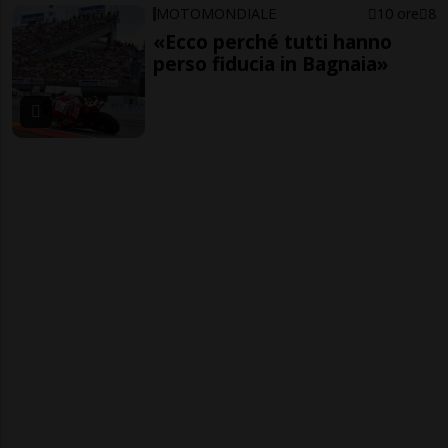
MOTOMONDIALE
10 ore
8
«Ecco perché tutti hanno
perso fiducia in Bagnaia»