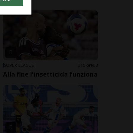
SUPER LEAGUE
10 ore
3
Alla fine l’insetticida funziona