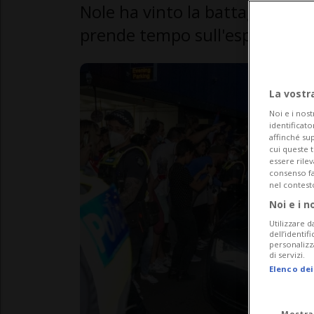
Nole ha vinto la battaglia, ma 
prende tempo sull'espulsione.
La vostr
Noi e i nost
identificato
affinché sup
cui queste 
essere rile
consenso fac
nel contest
Noi e i n
Utilizzare d
dell’identif
personalizz
di servizi.
Elenco dei
Mostra