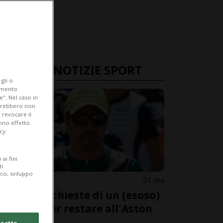
ULTIME NOTIZIE SPORT
gli o
iamento
e". Nel caso in
potrebbero non
 revocare il
anno effetto
cy.
ai fini
ti
ico, sviluppo
FORMULA 1
1 ora
Le folli richieste di un (esoso)
Alonso per restare all'Aston
Martin
cetto