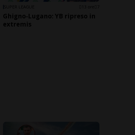
SUPER LEAGUE
13 ore
7
Ghigno-Lugano: YB ripreso in
extremis