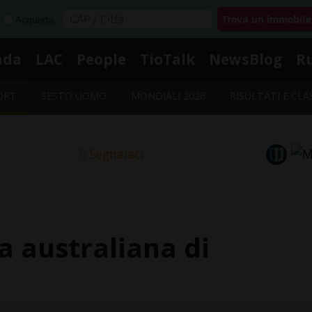
Acquista
nda
LAC
People
TioTalk
NewsBlog
R
ORT
SESTO UOMO
MONDIALI 2026
RISULTATI E CLA
Segnalaci
a australiana di