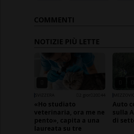
COMMENTI
NOTIZIE PIÙ LETTE
SVIZZERA
2 gior
20
44
MEZZOVI
«Ho studiato
Auto c
veterinaria, ora me ne
sulla A
pento», capita a una
di sett
laureata su tre