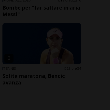
MONDIALE 2026
19 ore
2
16
Bombe per "far saltare in aria
Messi"
TENNIS
23 ore
4
Solita maratona, Bencic
avanza