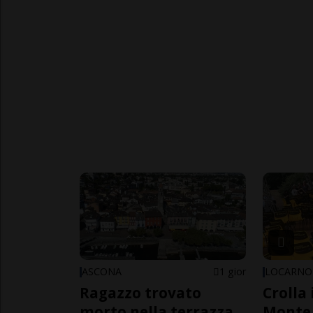
ASCONA
1 gior
LOCARNO
Ragazzo trovato
Crolla 
morto nella terrazza
Monte 