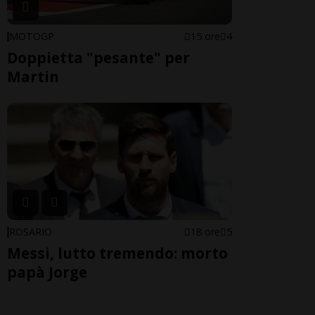
MOTOGP
15 ore
4
Doppietta "pesante" per
Martin
ROSARIO
18 ore
5
Messi, lutto tremendo: morto
papà Jorge