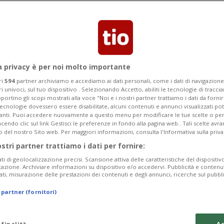
non ancora la guerra... Il Ministero
a privacy è per noi molto importante
ri
594
partner archiviamo e accediamo ai dati personali, come i dati di navigazione 
ri univoci, sul tuo dispositivo . Selezionando Accetto, abiliti le tecnologie di tracc
portino gli scopi mostrati alla voce "Noi e i nostri partner trattiamo i dati da fornir
tecnologie dovessero essere disabilitate, alcuni contenuti e annunci visualizzati 
vanti. Puoi accedere nuovamente a questo menu per modificare le tue scelte o per
endo clic sul link Gestisci le preferenze in fondo alla pagina web.. Tali scelte avr
o del nostro Sito web. Per maggiori informazioni, consulta l'Informativa sulla priva
ostri partner trattiamo i dati per fornire:
ati di geolocalizzazione precisi. Scansione attiva delle caratteristiche del dispositivo 
icazione. Archiviare informazioni su dispositivo e/o accedervi. Pubblicità e contenu
ati, misurazione delle prestazioni dei contenuti e degli annunci, ricerche sul pubbl
 partner (fornitori)
 finalità
Ac