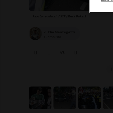
keystone-sda.ch / STF (Mark Baker)
di Elia Mantegazzi
Giornalista
1