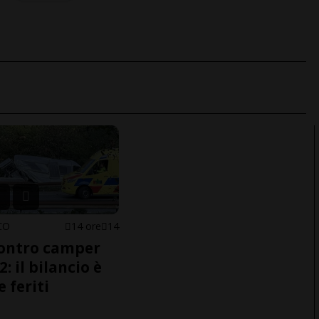
CO
14 ore
14
ontro camper
2: il bilancio è
e feriti