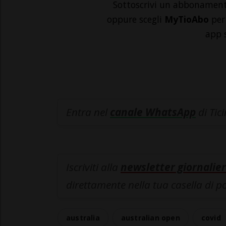
Sottoscrivi un abbonamen
oppure scegli
MyTioAbo
per 
app 
Entra nel
canale WhatsApp
di Tic
Iscriviti alla
newsletter giornalier
direttamente nella tua casella di p
australia
australian open
covid