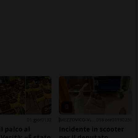
1 gior
132
MEZZOVICO-VIRA
18 ore
113
251
il palco al
Incidente in scooter
Verità: «È stato
per il deputato