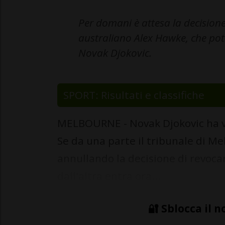
Per domani è attesa la decisione
australiano Alex Hawke, che pot
Novak Djokovic.
SPORT: Risultati e classifiche
MELBOURNE - Novak Djokovic ha vi
Se da una parte il tribunale di Me
annullando la decisione di revocar
dall'altra entra ora...
🔐 Sblocca il n