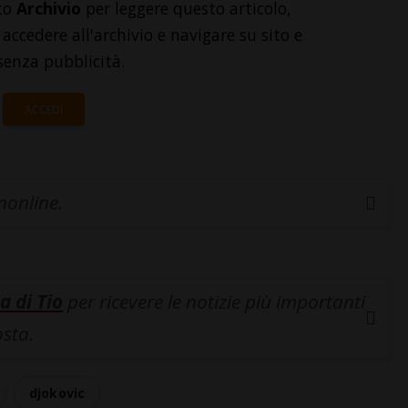
to
Archivio
per leggere questo articolo,
accedere all'archivio e navigare su sito e
senza pubblicità.
ACCEDI
inonline.
a di Tio
per ricevere le notizie più importanti
osta.
djokovic