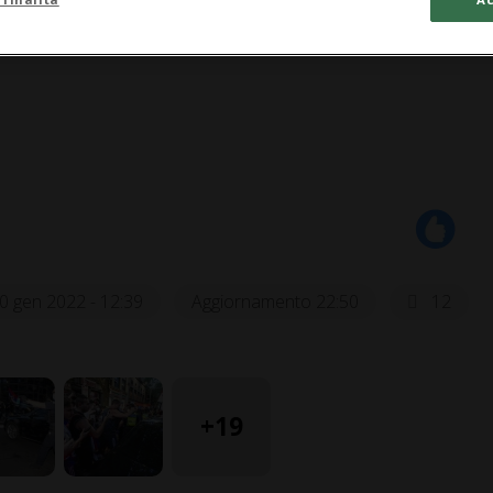
0 gen 2022 - 12:39
Aggiornamento 22:50
12
+19