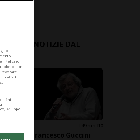
ULTIME NOTIZIE DAL
gli o
MONDO
iamento
e". Nel caso in
potrebbero non
 revocare il
anno effetto
cy.
ai fini
ti
ico, sviluppo
ITALIA
49 min
10
È morto Francesco Guccini
cetto