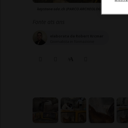
keystone-sda.ch (PARCO ARCHEOLOGICO DI POMPEI /
Fonte ats ans
elaborata da Robert Krcmar
Giornalista in formazione