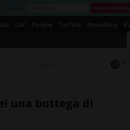
Acquista
nda
LAC
People
TioTalk
NewsBlog
R
Segnalaci
i una bottega di