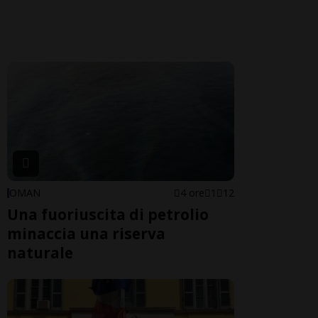
OMAN
4 ore
1
12
Una fuoriuscita di petrolio
minaccia una riserva
naturale