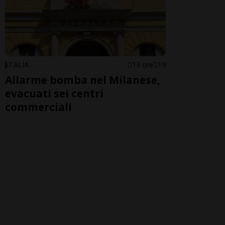
ITALIA
13 ore
19
Allarme bomba nel Milanese,
evacuati sei centri
commerciali