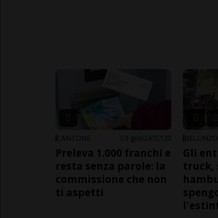
CANTONE
3 gior
47
120
BELLINZ
Preleva 1.000 franchi e
Gli en
resta senza parole: la
truck,
commissione che non
hambur
ti aspetti
spengo
l'estin