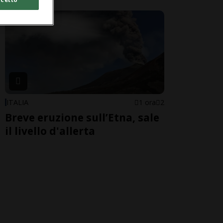
ITALIA
1 ora
2
Breve eruzione sull’Etna, sale
il livello d'allerta