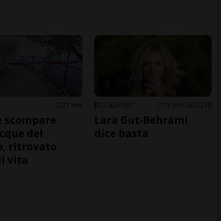
21 ore
SCI ALPINO
17 ore
62
278
e scompare
Lara Gut-Behrami
acque del
dice basta
o, ritrovato
i vita