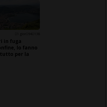
1 gior
94
138
i in fuga
onfine, lo fanno
tutto per la