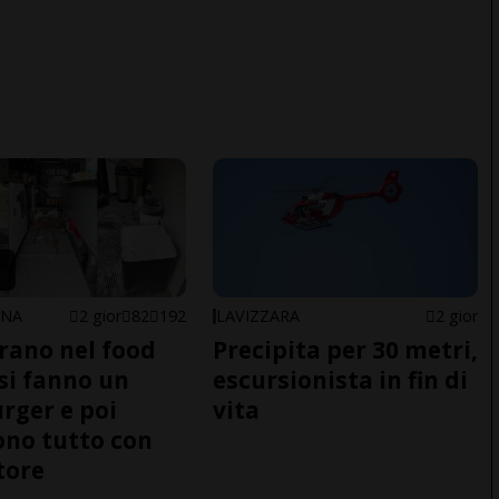
ONA
2 gior
82
192
LAVIZZARA
2 gior
trano nel food
Precipita per 30 metri,
 si fanno un
escursionista in fin di
ger e poi
vita
no tutto con
tore