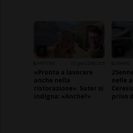
CANTONE
3 gior
208
215
LUGANO
«Pronta a lavorare
25enn
anche nella
nelle 
ristorazione». Suter si
Ceresi
indigna: «Anche?»
privo d