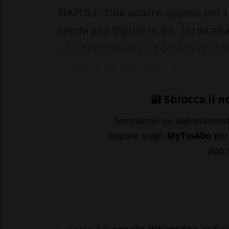
NAPOLI - Due anatre appese per i p
sembrano dipinti in 3d. Torna all
un Thermopolium, bottega di street
lumache ad una sorta di ...
🔐 Sblocca il n
Sottoscrivi un abbonamen
oppure scegli
MyTioAbo
per 
app 