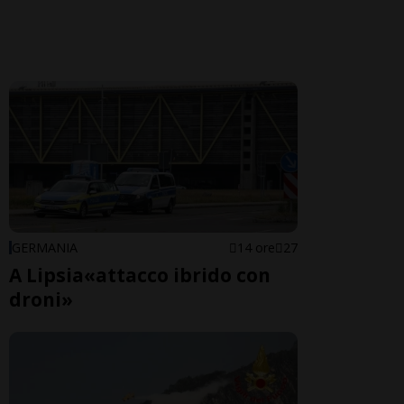
GERMANIA
14 ore
27
A Lipsia«attacco ibrido con
droni»