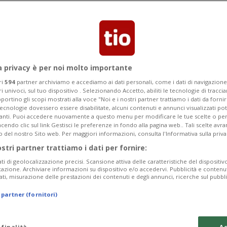
uce è incredibilmente intatto
a privacy è per noi molto importante
ri
594
partner archiviamo e accediamo ai dati personali, come i dati di navigazione 
ri univoci, sul tuo dispositivo . Selezionando Accetto, abiliti le tecnologie di tracc
portino gli scopi mostrati alla voce "Noi e i nostri partner trattiamo i dati da fornir
tecnologie dovessero essere disabilitate, alcuni contenuti e annunci visualizzati 
vanti. Puoi accedere nuovamente a questo menu per modificare le tue scelte o per
endo clic sul link Gestisci le preferenze in fondo alla pagina web.. Tali scelte avr
o del nostro Sito web. Per maggiori informazioni, consulta l'Informativa sulla priva
ostri partner trattiamo i dati per fornire:
ati di geolocalizzazione precisi. Scansione attiva delle caratteristiche del dispositivo 
icazione. Archiviare informazioni su dispositivo e/o accedervi. Pubblicità e contenu
ati, misurazione delle prestazioni dei contenuti e degli annunci, ricerche sul pubbl
 partner (fornitori)
 finalità
Ac