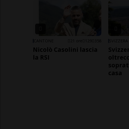
CANTONE
21 ore
129
358
SVIZZERA
Nicolò Casolini lascia
Svizzer
la RSI
oltrec
soprat
casa