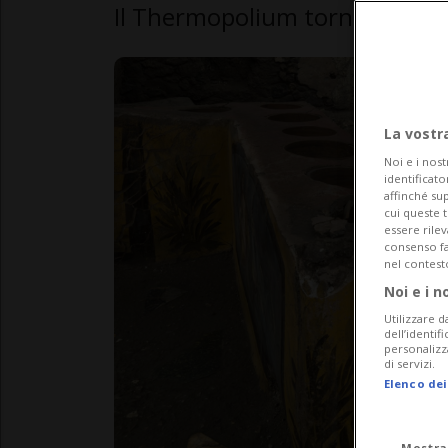
Il Thermopolium tornato alla l
La vostr
Noi e i nost
identificato
affinché sup
cui queste 
essere rile
consenso fac
nel contest
Noi e i n
Utilizzare d
dell’identif
personalizz
di servizi.
Elenco dei
Mostra