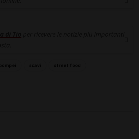
inonline.
a di Tio
per ricevere le notizie più importanti
osta.
pompei
scavi
street food