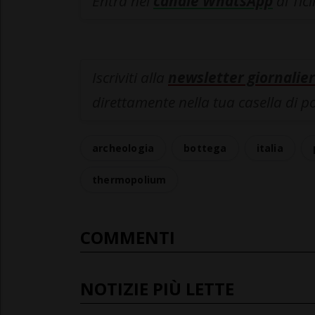
Entra nel
canale WhatsApp
di Tic
Iscriviti alla
newsletter giornalier
direttamente nella tua casella di p
archeologia
bottega
italia
thermopolium
COMMENTI
NOTIZIE PIÙ LETTE