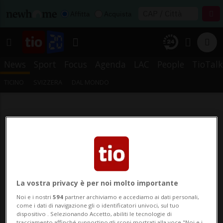
Affitta
Acquista
News
Sport
Focus
Agenda
LAC
People
TioTalk
TICINO
SVIZZERA
DAL MONDO
La vostra privacy è per noi molto importante
Noi e i nostri
594
partner archiviamo e accediamo ai dati personali,
come i dati di navigazione gli o identificatori univoci, sul tuo
dispositivo . Selezionando Accetto, abiliti le tecnologie di
tracciamento affinché supportino gli scopi mostrati alla voce "Noi e i