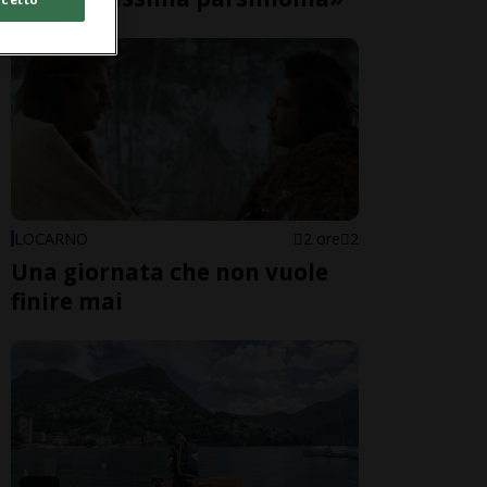
LOCARNO
2 ore
2
Una giornata che non vuole
finire mai