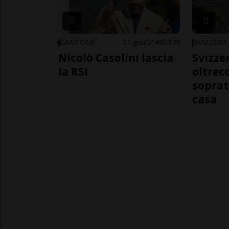
CANTONE
1 gior
149
379
SVIZZERA
Nicolò Casolini lascia
Svizzer
la RSI
oltrec
soprat
casa