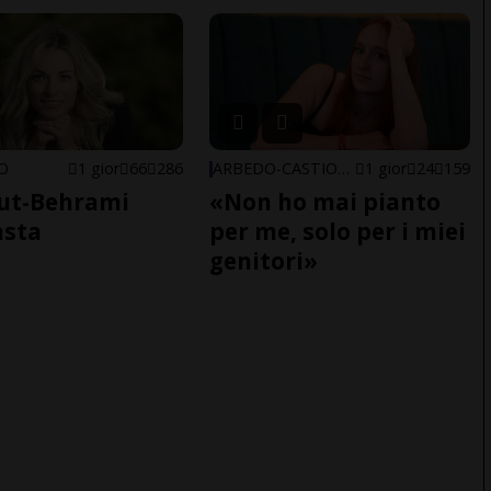
NO
1 gior
66
286
ARBEDO-CASTIONE
1 gior
24
159
ut-Behrami
«Non ho mai pianto
asta
per me, solo per i miei
genitori»