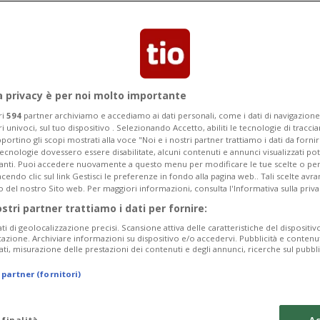
aolo Bernasconi già oggi il tentativo di
e dalla legge.
a privacy è per noi molto importante
ri
594
partner archiviamo e accediamo ai dati personali, come i dati di navigazione 
ri univoci, sul tuo dispositivo . Selezionando Accetto, abiliti le tecnologie di tracc
portino gli scopi mostrati alla voce "Noi e i nostri partner trattiamo i dati da fornir
tecnologie dovessero essere disabilitate, alcuni contenuti e annunci visualizzati 
vanti. Puoi accedere nuovamente a questo menu per modificare le tue scelte o per
endo clic sul link Gestisci le preferenze in fondo alla pagina web.. Tali scelte avr
o del nostro Sito web. Per maggiori informazioni, consulta l'Informativa sulla priva
ostri partner trattiamo i dati per fornire:
ati di geolocalizzazione precisi. Scansione attiva delle caratteristiche del dispositivo 
icazione. Archiviare informazioni su dispositivo e/o accedervi. Pubblicità e contenu
ati, misurazione delle prestazioni dei contenuti e degli annunci, ricerche sul pubbl
 partner (fornitori)
 finalità
Ac