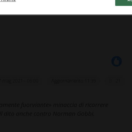
7 mag 2021 - 06:00
Aggiornamento 11:39
21
amente fuorviante» minaccia di ricorrere
 il dito anche contro Norman Gobbi.