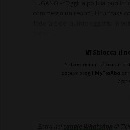
LUGANO - “Oggi la polizia può in
commesso un reato”. Una frase co
federale del quinto oggetto in vot
feder...
🔐 Sblocca il n
Sottoscrivi un abbonamen
oppure scegli
MyTioAbo
per 
app 
Entra nel
canale WhatsApp
di Tic