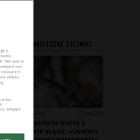
ULTIME NOTIZIE TICINO
gli o
iamento
e". Nel caso in
potrebbero non
 revocare il
anno effetto
cy.
ai fini
ti
ico, sviluppo
ARBEDO-CASTIONE
1 ora
5
4
Arbedo-Castione invita a
risparmiare acqua: «Usatela
con la massima parsimonia»
cetto