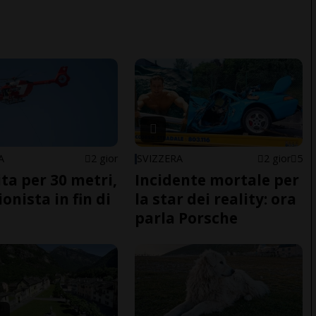
A
2 gior
SVIZZERA
2 gior
5
ita per 30 metri,
Incidente mortale per
onista in fin di
la star dei reality: ora
parla Porsche