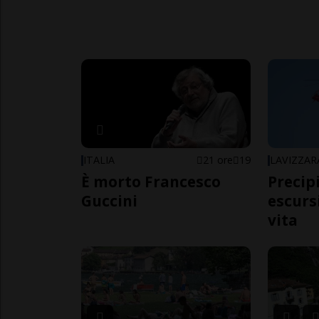
ITALIA
21 ore
19
LAVIZZAR
È morto Francesco
Precip
Guccini
escursi
vita