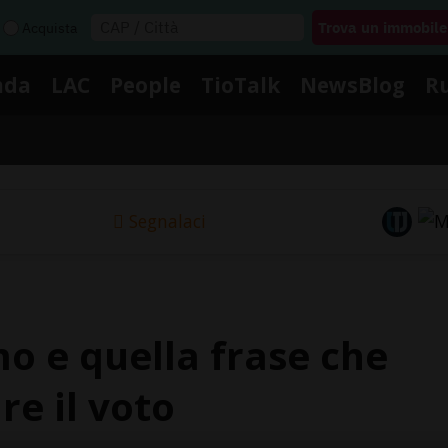
Acquista
nda
LAC
People
TioTalk
NewsBlog
R
Segnalaci
mo e quella frase che
e il voto