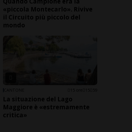
Quando Campione era la
«piccola Montecarlo». Rivive
il Circuito più piccolo del
mondo
CANTONE
15 ore
15
59
La situazione del Lago
Maggiore è «estremamente
critica»