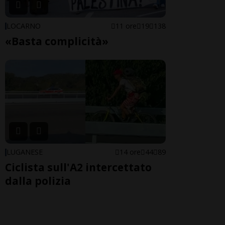
LOCARNO
11 ore
19
138
«Basta complicità»
LUGANESE
14 ore
44
89
Ciclista sull'A2 intercettato
dalla polizia