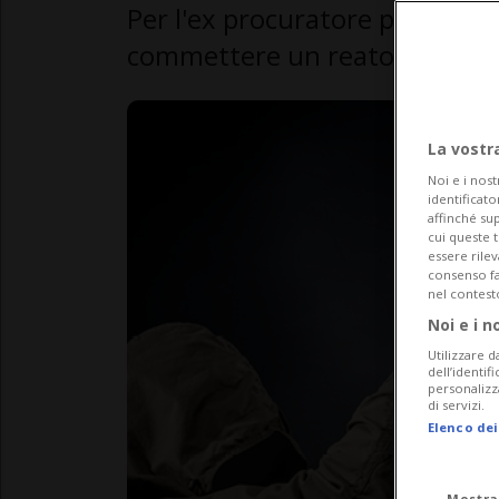
Per l'ex procuratore pubblico P
commettere un reato è punibil
La vostr
Noi e i nost
identificato
affinché sup
cui queste 
essere rile
consenso fac
nel contest
Noi e i n
Utilizzare d
dell’identif
personalizz
di servizi.
Elenco dei
Mostra