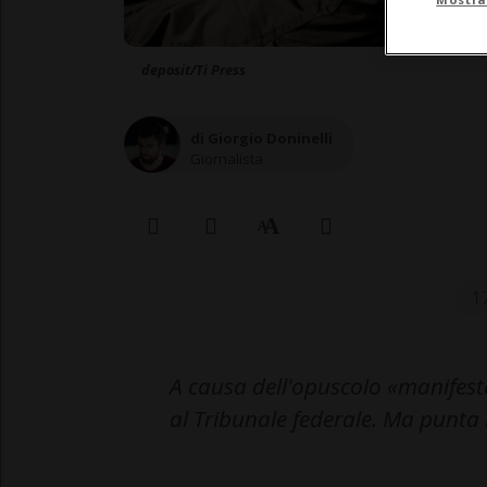
deposit/Ti Press
di Giorgio Doninelli
Giornalista
1
A causa dell'opuscolo «manifest
al Tribunale federale. Ma punta