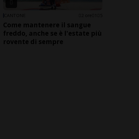
CANTONE
2 ore
1
5
Come mantenere il sangue
freddo, anche se è l'estate più
rovente di sempre