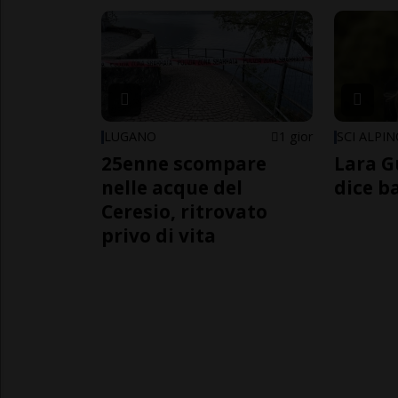
LUGANO
1 gior
SCI ALPI
25enne scompare
Lara G
nelle acque del
dice b
Ceresio, ritrovato
privo di vita