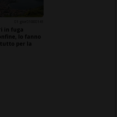
1 gior
100
141
i in fuga
onfine, lo fanno
tutto per la