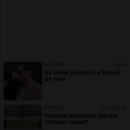
LOCARNO
7 ore
6
Da Monica Bellucci a Robert
De Niro
CANTONE
15 ore
8
38
Palestre pubbliche, perché
restano chiuse?