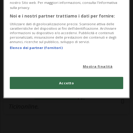
🔐 Sblocca il nostro archivio
nostro Sito web. Per maggiori informazioni, consulta l'Informativa
sulla privacy.
esclusivo!
Noi e i nostri partner trattiamo i dati per fornire:
Sottoscrivi un abbonamento
Archivio
per
Utilizzare dati di geolocalizzazione precisi. Scansione attiva delle
caratteristiche del dispositivo ai fini dell’identificazione. Archiviare
leggere questo articolo, oppure scegli
informazioni su dispositivo e/o accedervi. Pubblicità e contenuti
personalizzati, misurazione delle prestazioni dei contenuti e degli
MyTioAbo
per accedere all'archivio e
annunci, ricerche sul pubblico, sviluppo di servizi.
Elenco dei partner (fornitori)
navigare su sito e app senza pubblicità.
ACCEDI
Mostra finalità
Accetto
Entra nel
canale WhatsApp
di
Ticinonline.