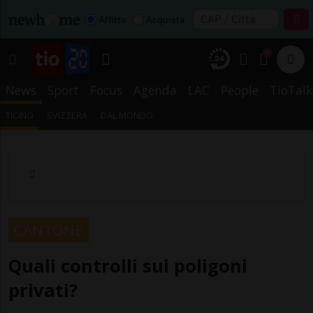
Affitta
Acquista
1
News
Sport
Focus
Agenda
LAC
People
TioTalk
TICINO
SVIZZERA
DAL MONDO
CANTONE
Quali controlli sui poligoni
privati?