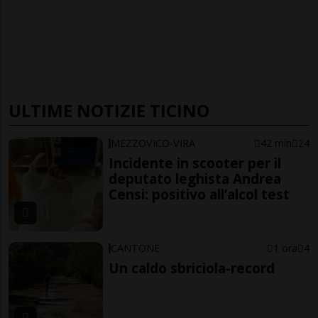
ULTIME NOTIZIE TICINO
MEZZOVICO-VIRA
42 min
24
Incidente in scooter per il
deputato leghista Andrea
Censi: positivo all’alcol test
CANTONE
1 ora
4
Un caldo sbriciola-record