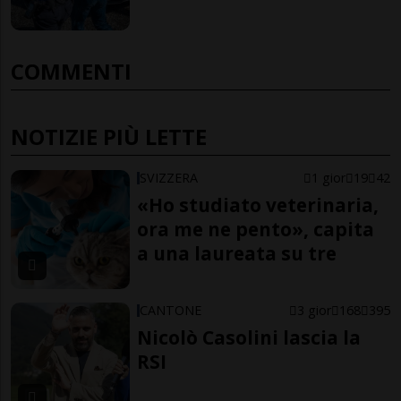
COMMENTI
NOTIZIE PIÙ LETTE
SVIZZERA
1 gior
19
42
«Ho studiato veterinaria,
ora me ne pento», capita
a una laureata su tre
CANTONE
3 gior
168
395
Nicolò Casolini lascia la
RSI