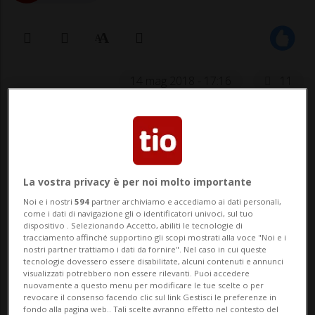
14 mag 2018 - 17:16
11
BELLINZONA - Continua a suscitare
interrogativi la potenziale strage alla
Scuola cantonale di commercio di
La vostra privacy è per noi molto importante
Bellinzona sventata dalla polizia cantonale
Noi e i nostri
594
partner archiviamo e accediamo ai dati personali,
come i dati di navigazione gli o identificatori univoci, sul tuo
la scorsa settimana. I deputati socialisti al
dispositivo . Selezionando Accetto, abiliti le tecnologie di
tracciamento affinché supportino gli scopi mostrati alla voce "Noi e i
Gran Consiglio chiedono infatti al Governo
nostri partner trattiamo i dati da fornire". Nel caso in cui queste
tecnologie dovessero essere disabilitate, alcuni contenuti e annunci
ticinese d...
visualizzati potrebbero non essere rilevanti. Puoi accedere
nuovamente a questo menu per modificare le tue scelte o per
revocare il consenso facendo clic sul link Gestisci le preferenze in
fondo alla pagina web.. Tali scelte avranno effetto nel contesto del