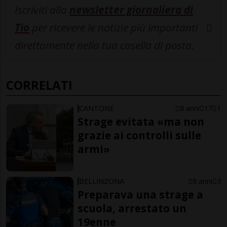
Iscriviti alla
newsletter giornaliera di
Tio
per ricevere le notizie più importanti
direttamente nella tua casella di posta.
CORRELATI
CANTONE
8 anni
17
1
Strage evitata «ma non
grazie ai controlli sulle
armi»
BELLINZONA
8 anni
3
Preparava una strage a
scuola, arrestato un
19enne