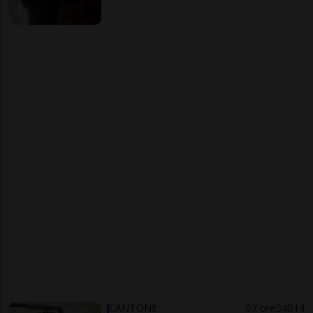
CANTONE
7 ore
4
14