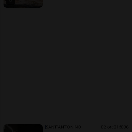
SANT'ANTONINO
2 ore
16
38