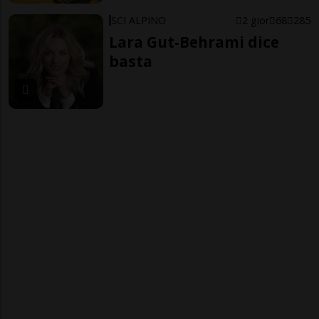
SCI ALPINO
2 gior
68
285
Lara Gut-Behrami dice
basta