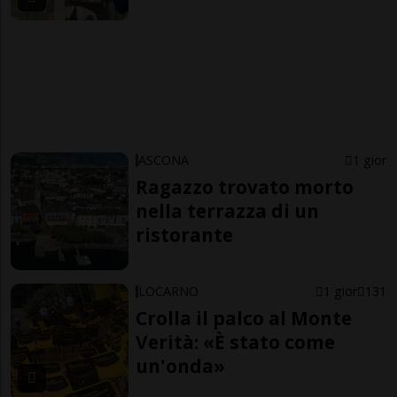
ASCONA
1 gior
Ragazzo trovato morto
nella terrazza di un
ristorante
LOCARNO
1 gior
131
Crolla il palco al Monte
Verità: «È stato come
un'onda»