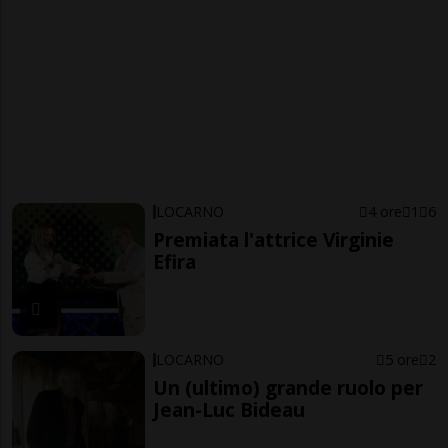
LOCARNO
4 ore
1
6
Premiata l'attrice Virginie
Efira
LOCARNO
5 ore
2
Un (ultimo) grande ruolo per
Jean-Luc Bideau