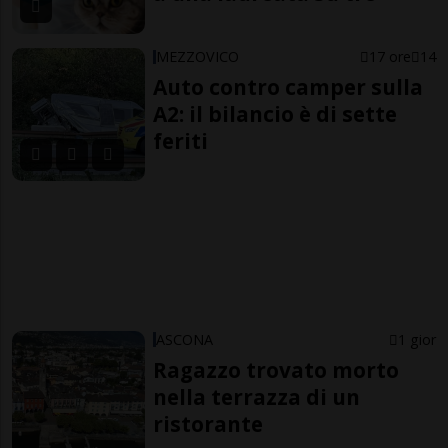
MEZZOVICO
17 ore
14
Auto contro camper sulla
A2: il bilancio è di sette
feriti
ASCONA
1 gior
Ragazzo trovato morto
nella terrazza di un
ristorante