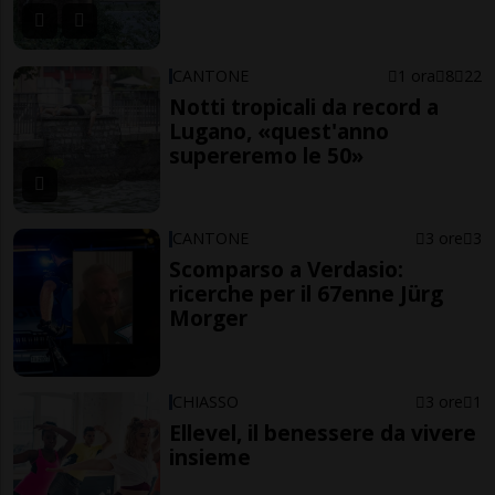
CANTONE
1 ora
8
22
Notti tropicali da record a
Lugano, «quest'anno
supereremo le 50»
CANTONE
3 ore
3
Scomparso a Verdasio:
ricerche per il 67enne Jürg
Morger
CHIASSO
3 ore
1
Ellevel, il benessere da vivere
insieme