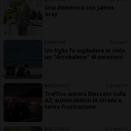
Una domenica con James
Gray
CANTONE
3 ore
1
Un figlio fa esplodere in cielo
un "Arcobaleno" di emozioni
MEZZOVICO
12 ore
74
Traffico ancora bloccato sulla
A2, automobilisti in strada e
tanta frustrazione
MEZZOVICO
13 ore
14