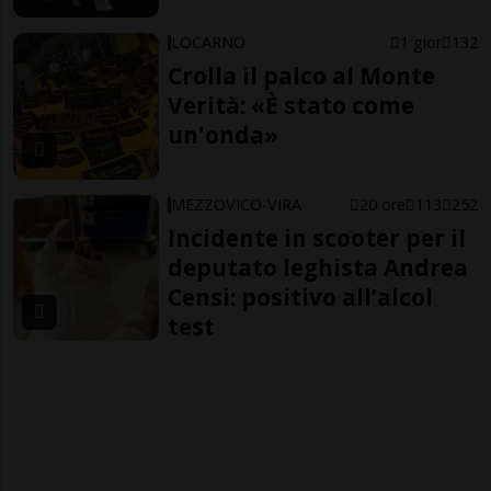
LOCARNO
1 gior
132
Crolla il palco al Monte
Verità: «È stato come
un'onda»
MEZZOVICO-VIRA
20 ore
113
252
Incidente in scooter per il
deputato leghista Andrea
Censi: positivo all’alcol
test