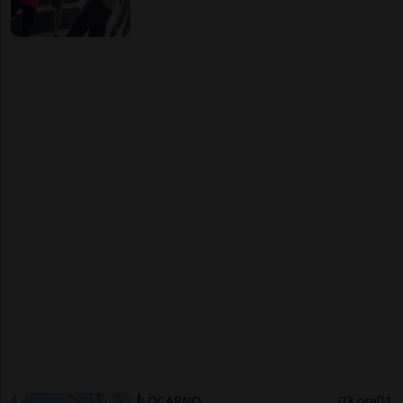
LOCARNO
3 ore
1