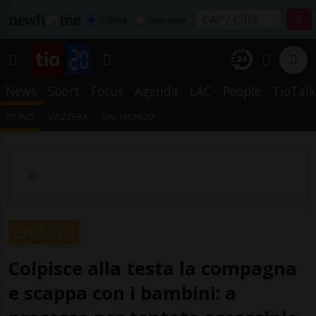
Affitta
Acquista
News
Sport
Focus
Agenda
LAC
People
TioTalk
TICINO
SVIZZERA
DAL MONDO
CHIASSO
Colpisce alla testa la compagna
e scappa con i bambini: a