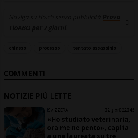
Naviga su tio.ch senza pubblicità
Prova
TioABO per 7 giorni
.
chiasso
processo
tentato assassinio
COMMENTI
NOTIZIE PIÙ LETTE
SVIZZERA
2 gior
22
46
«Ho studiato veterinaria,
ora me ne pento», capita
a una laureata su tre