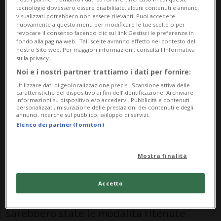
tecnologie dovessero essere disabilitate, alcuni contenuti e annunci
palestra.
visualizzati potrebbero non essere rilevanti. Puoi accedere
nuovamente a questo menu per modificare le tue scelte o per
revocare il consenso facendo clic sul link Gestisci le preferenze in
Difeso dall’avvocata Carolina Lamorgese,
fondo alla pagina web.. Tali scelte avranno effetto nel contesto del
nostro Sito web. Per maggiori informazioni, consulta l'Informativa
l’uomo comparirà oggi in aula davanti alla
sulla privacy.
Noi e i nostri partner trattiamo i dati per fornire:
Corte delle Assise Criminali presieduta
Utilizzare dati di geolocalizzazione precisi. Scansione attiva delle
dal giudice Amos Pagnamenta,
caratteristiche del dispositivo ai fini dell’identificazione. Archiviare
informazioni su dispositivo e/o accedervi. Pubblicità e contenuti
personalizzati, misurazione delle prestazioni dei contenuti e degli
chiamato a stabilire l’eventuale intenzione
annunci, ricerche sul pubblico, sviluppo di servizi.
Elenco dei partner (fornitori)
di uccidere, circostanza contestata
dall’imputato.
Mostra finalità
A orientare l’accusa, secondo quanto
Accetto
anticipato dalla Rsi lo scorso novembre,
sarebbero state le modalità ritenute