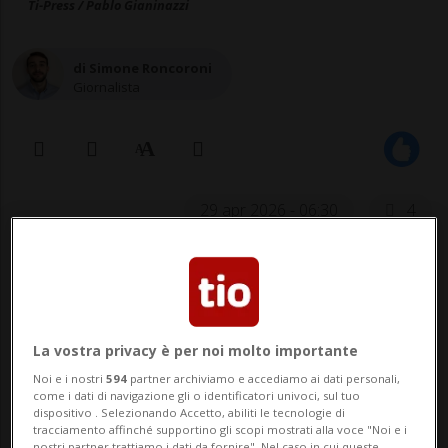
Ti-Press / Pablo Gianinazzi
di Simone Roncoroni
Giornalista
29 apr 2026 - 06:30
4
CHIASSO - Chiederà il tentato assassinio il
procuratore pubblico Roberto Ruggeri
ai danni di un eritreo che, durante la notte
La vostra privacy è per noi molto importante
tra il 20 e il 21 gennaio del 2024 a Chiasso,
Noi e i nostri
594
partner archiviamo e accediamo ai dati personali,
come i dati di navigazione gli o identificatori univoci, sul tuo
aggredì la compagna, in preda alla gelosia,
dispositivo . Selezionando Accetto, abiliti le tecnologie di
tracciamento affinché supportino gli scopi mostrati alla voce "Noi e i
colpendola alla testa con un manubrio da
nostri partner trattiamo i dati da fornire". Nel caso in cui queste