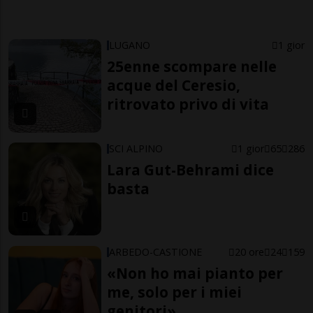
LUGANO
1 gior
25enne scompare nelle
acque del Ceresio,
ritrovato privo di vita
SCI ALPINO
1 gior
65
286
Lara Gut-Behrami dice
basta
ARBEDO-CASTIONE
20 ore
24
159
«Non ho mai pianto per
me, solo per i miei
genitori»