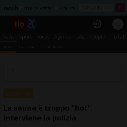
Affitta
Acquista
News
Sport
Focus
Agenda
LAC
People
TioTalk
TICINO
SVIZZERA
DAL MONDO
LUGANO
La sauna è troppo "hot",
interviene la polizia