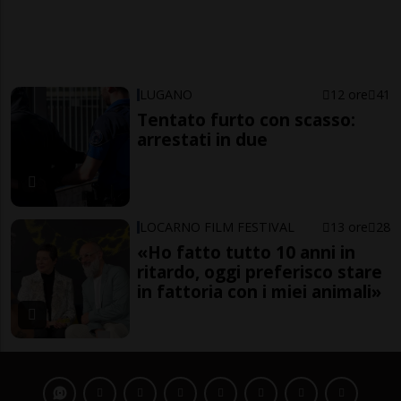
LUGANO
12 ore
41
Tentato furto con scasso:
arrestati in due
LOCARNO FILM FESTIVAL
13 ore
28
«Ho fatto tutto 10 anni in
ritardo, oggi preferisco stare
in fattoria con i miei animali»