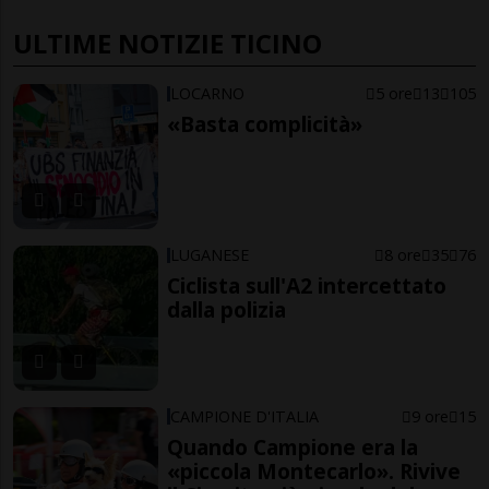
ULTIME NOTIZIE TICINO
LOCARNO
5 ore
13
105
«Basta complicità»
LUGANESE
8 ore
35
76
Ciclista sull'A2 intercettato
dalla polizia
CAMPIONE D'ITALIA
9 ore
15
Quando Campione era la
«piccola Montecarlo». Rivive