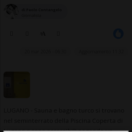
di Paolo Contangelo
Giornalista
20 mar 2026 - 06:30
Aggiornamento 11:32
LUGANO - Sauna e bagno turco si trovano
nel seminterrato della Piscina Coperta di
Lugano e sono accessibili pagando un