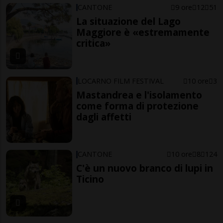
CANTONE
9 ore
12
51
La situazione del Lago
Maggiore è «estremamente
critica»
LOCARNO FILM FESTIVAL
10 ore
3
Mastandrea e l'isolamento
come forma di protezione
dagli affetti
CANTONE
10 ore
8
124
C'è un nuovo branco di lupi in
Ticino