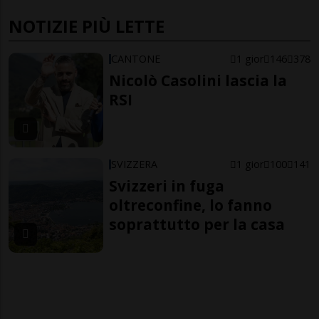
NOTIZIE PIÙ LETTE
CANTONE
1 gior
146
378
Nicolò Casolini lascia la
RSI
SVIZZERA
1 gior
100
141
Svizzeri in fuga
oltreconfine, lo fanno
soprattutto per la casa