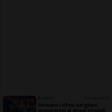
LUGANO
10 ore
26
72
Arrivano i tifosi zurighesi,
preparatevi ai disagi stradali