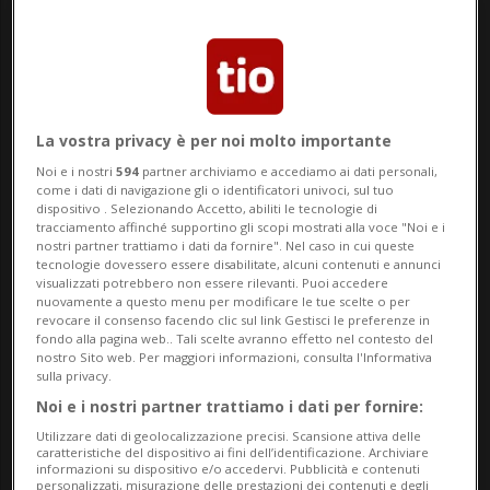
semplice biglietto d'ingresso. Uno spazio
pubblico dedicato al relax a cui si accede
varcando una porta gialla, dietro alla
La vostra privacy è per noi molto importante
quale un gruppo di «cinque persone»,
Noi e i nostri
594
partner archiviamo e accediamo ai dati personali,
secondo le testimonianze raccolte, è stato
come i dati di navigazione gli o identificatori univoci, sul tuo
dispositivo . Selezionando Accetto, abiliti le tecnologie di
sorpreso dal bagnino all'interno del bagno
tracciamento affinché supportino gli scopi mostrati alla voce "Noi e i
nostri partner trattiamo i dati da fornire". Nel caso in cui queste
turco, intento a compiere «atti osceni».
tecnologie dovessero essere disabilitate, alcuni contenuti e annunci
visualizzati potrebbero non essere rilevanti. Puoi accedere
nuovamente a questo menu per modificare le tue scelte o per
«Persone insospettabili» -
È quanto
revocare il consenso facendo clic sul link Gestisci le preferenze in
fondo alla pagina web.. Tali scelte avranno effetto nel contesto del
accaduto in un pomeriggio di metà
nostro Sito web. Per maggiori informazioni, consulta l'Informativa
sulla privacy.
gennaio e che riferiamo oggi, a distanza di
Noi e i nostri partner trattiamo i dati per fornire:
alcune settimane, dopo i dovuti riscontri.
Utilizzare dati di geolocalizzazione precisi. Scansione attiva delle
caratteristiche del dispositivo ai fini dell’identificazione. Archiviare
A tradire il gruppo di «insospettabili» - così
informazioni su dispositivo e/o accedervi. Pubblicità e contenuti
personalizzati, misurazione delle prestazioni dei contenuti e degli