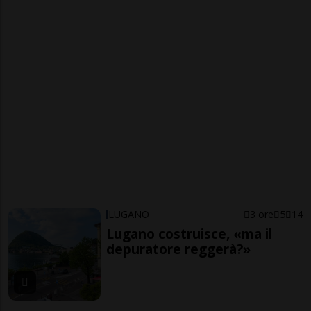
LUGANO
3 ore
5
14
Lugano costruisce, «ma il
depuratore reggerà?»