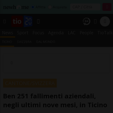
Affitta
Acquista
News
Sport
Focus
Agenda
LAC
People
TioTalk
TICINO
SVIZZERA
DAL MONDO
CANTONE/SVIZZERA
Ben 251 fallimenti aziendali,
negli ultimi nove mesi, in Ticino