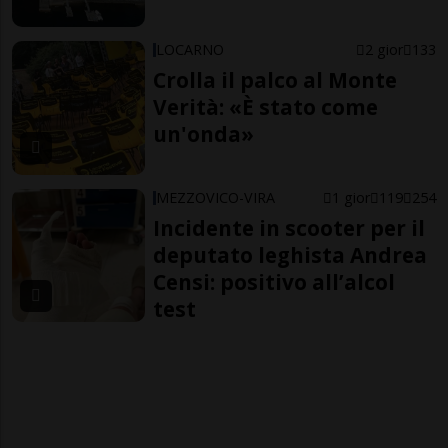
LOCARNO
2 gior
133
Crolla il palco al Monte
Verità: «È stato come
un'onda»
MEZZOVICO-VIRA
1 gior
119
254
Incidente in scooter per il
deputato leghista Andrea
Censi: positivo all’alcol
test