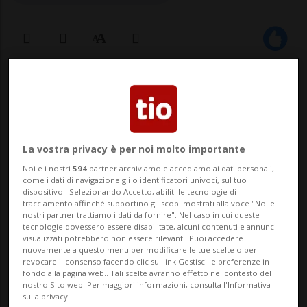
18 ott 2023 - 10:55
9
BERNA - Il 2023 sta mostrando una forte
crescita di fallimenti aziendali in Svizzera.
La vostra privacy è per noi molto importante
Lo indicano i dati pubblicati oggi dalla
Noi e i nostri
594
partner archiviamo e accediamo ai dati personali,
come i dati di navigazione gli o identificatori univoci, sul tuo
società di informazioni economiche Dun &
dispositivo . Selezionando Accetto, abiliti le tecnologie di
tracciamento affinché supportino gli scopi mostrati alla voce "Noi e i
Bradstreet (D&B), che osserva anche una
nostri partner trattiamo i dati da fornire". Nel caso in cui queste
tecnologie dovessero essere disabilitate, alcuni contenuti e annunci
visualizzati potrebbero non essere rilevanti. Puoi accedere
progressione particolarment...
nuovamente a questo menu per modificare le tue scelte o per
revocare il consenso facendo clic sul link Gestisci le preferenze in
fondo alla pagina web.. Tali scelte avranno effetto nel contesto del
🔐 Sblocca il nostro archivio
nostro Sito web. Per maggiori informazioni, consulta l'Informativa
sulla privacy.