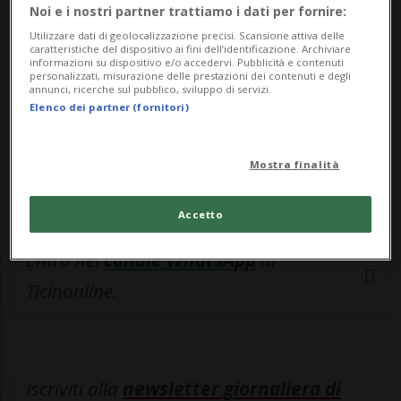
esclusivo!
Noi e i nostri partner trattiamo i dati per fornire:
Utilizzare dati di geolocalizzazione precisi. Scansione attiva delle
Sottoscrivi un abbonamento
Archivio
per
caratteristiche del dispositivo ai fini dell’identificazione. Archiviare
informazioni su dispositivo e/o accedervi. Pubblicità e contenuti
leggere questo articolo, oppure scegli
personalizzati, misurazione delle prestazioni dei contenuti e degli
annunci, ricerche sul pubblico, sviluppo di servizi.
MyTioAbo
per accedere all'archivio e
Elenco dei partner (fornitori)
navigare su sito e app senza pubblicità.
Mostra finalità
ACCEDI
Accetto
Entra nel
canale WhatsApp
di
Ticinonline.
Iscriviti alla
newsletter giornaliera di