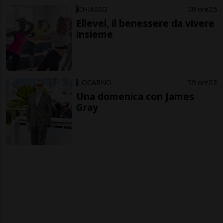
CHIASSO
9 ore
5
Ellevel, il benessere da vivere
insieme
LOCARNO
9 ore
3
Una domenica con James
Gray