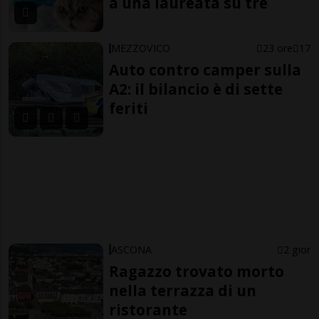
a una laureata su tre
MEZZOVICO
23 ore
17
Auto contro camper sulla
A2: il bilancio è di sette
feriti
ASCONA
2 gior
Ragazzo trovato morto
nella terrazza di un
ristorante