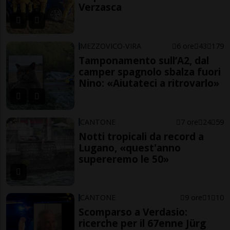
Verzasca
MEZZOVICO-VIRA
6 ore
43
179
Tamponamento sull’A2, dal
camper spagnolo sbalza fuori
Nino: «Aiutateci a ritrovarlo»
CANTONE
7 ore
24
59
Notti tropicali da record a
Lugano, «quest'anno
supereremo le 50»
CANTONE
9 ore
1
10
Scomparso a Verdasio:
ricerche per il 67enne Jürg