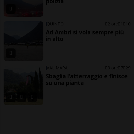
polizia
QUINTO
2 ore
1
10
Ad Ambrì si vola sempre più
in alto
VAL MARA
3 ore
7
29
Sbaglia l’atterraggio e finisce
su una pianta