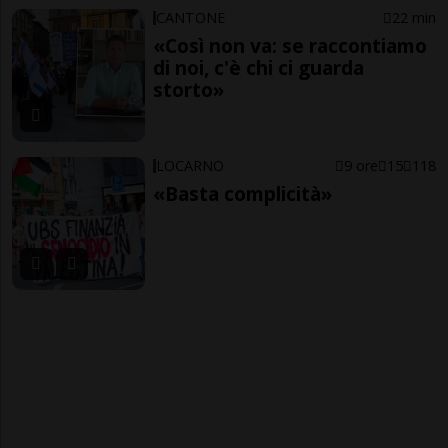
CANTONE
22 min
«Così non va: se raccontiamo
di noi, c'è chi ci guarda
storto»
LOCARNO
9 ore
15
118
«Basta complicità»