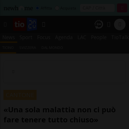
Affitta
Acquista
News
Sport
Focus
Agenda
LAC
People
TioTalk
TICINO
SVIZZERA
DAL MONDO
CANTONE
«Una sola malattia non ci può
fare tenere tutto chiuso»