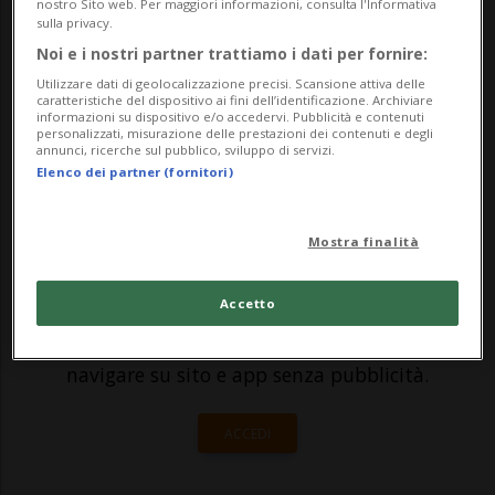
fitness sono fondamentali per la salute e
nostro Sito web. Per maggiori informazioni, consulta l'Informativa
sulla privacy.
per la prevenzione». Così la pensa Jürg
Noi e i nostri partner trattiamo i dati per fornire:
Heim, delegato della Federazione svizzera
Utilizzare dati di geolocalizzazione precisi. Scansione attiva delle
caratteristiche del dispositivo ai fini dell’identificazione. Archiviare
dei cen...
informazioni su dispositivo e/o accedervi. Pubblicità e contenuti
personalizzati, misurazione delle prestazioni dei contenuti e degli
annunci, ricerche sul pubblico, sviluppo di servizi.
Elenco dei partner (fornitori)
🔐 Sblocca il nostro archivio
esclusivo!
Mostra finalità
Sottoscrivi un abbonamento
Archivio
per
Accetto
leggere questo articolo, oppure scegli
MyTioAbo
per accedere all'archivio e
navigare su sito e app senza pubblicità.
ACCEDI