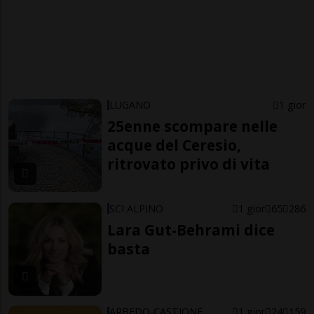
LUGANO
1 gior
25enne scompare nelle
acque del Ceresio,
ritrovato privo di vita
SCI ALPINO
1 gior
65
286
Lara Gut-Behrami dice
basta
ARBEDO-CASTIONE
1 gior
24
159