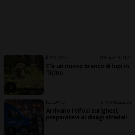
CANTONE
14 ore
10
127
C'è un nuovo branco di lupi in
Ticino
LUGANO
14 ore
26
73
Arrivano i tifosi zurighesi,
preparatevi ai disagi stradali