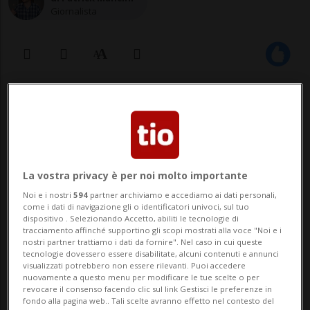
Giornalista
15 feb 2021 - 21:00
Con lui anche Anna Celio, direttrice
del centro Splash & Spa di Rivera, e
La vostra privacy è per noi molto importante
Cristian Magno, responsabile del Fit
Noi e i nostri
594
partner archiviamo e accediamo ai dati personali,
come i dati di navigazione gli o identificatori univoci, sul tuo
Lab 2.0 di Lugano.
dispositivo . Selezionando Accetto, abiliti le tecnologie di
tracciamento affinché supportino gli scopi mostrati alla voce "Noi e i
nostri partner trattiamo i dati da fornire". Nel caso in cui queste
tecnologie dovessero essere disabilitate, alcuni contenuti e annunci
BELLINZONA - «Non vogliamo avere una
visualizzati potrebbero non essere rilevanti. Puoi accedere
nuovamente a questo menu per modificare le tue scelte o per
corsia preferenziale. Il fatto è che i centri
revocare il consenso facendo clic sul link Gestisci le preferenze in
fondo alla pagina web.. Tali scelte avranno effetto nel contesto del