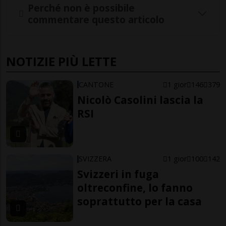
Perché non è possibile
commentare questo articolo
NOTIZIE PIÙ LETTE
CANTONE
1 gior
146
379
Nicolò Casolini lascia la
RSI
SVIZZERA
1 gior
100
142
Svizzeri in fuga
oltreconfine, lo fanno
soprattutto per la casa