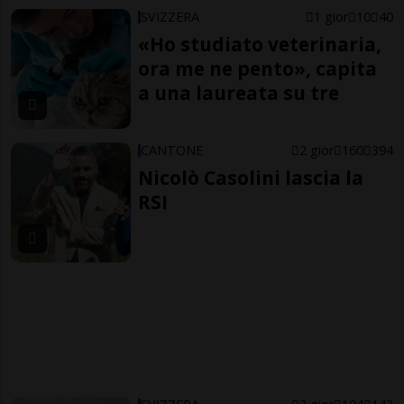
SVIZZERA
1 gior
10
40
«Ho studiato veterinaria,
ora me ne pento», capita
a una laureata su tre
CANTONE
2 gior
160
394
Nicolò Casolini lascia la
RSI