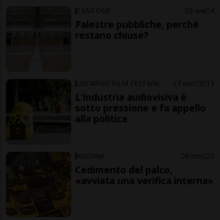
CANTONE
3 ore
4
Palestre pubbliche, perché
restano chiuse?
LOCARNO FILM FESTIVAL
7 ore
3
13
L'industria audiovisiva è
sotto pressione e fa appello
alla politica
ASCONA
8 ore
27
Cedimento del palco,
«avviata una verifica interna»