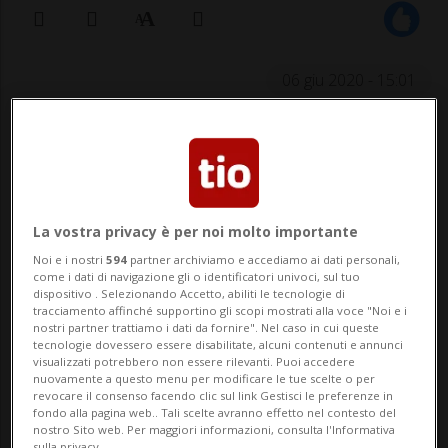
06 giu 2020 - 15:01
La vostra privacy è per noi molto importante
Noi e i nostri
594
partner archiviamo e accediamo ai dati personali,
LOCARNO - Sono arrivati, alla fine. I primi
come i dati di navigazione gli o identificatori univoci, sul tuo
dispositivo . Selezionando Accetto, abiliti le tecnologie di
camper e le prime roulottes hanno
tracciamento affinché supportino gli scopi mostrati alla voce "Noi e i
nostri partner trattiamo i dati da fornire". Nel caso in cui queste
piantato le tende in Ticino, timidamente.
tecnologie dovessero essere disabilitate, alcuni contenuti e annunci
visualizzati potrebbero non essere rilevanti. Puoi accedere
Attesissimi dalle aziende del settore, che
nuovamente a questo menu per modificare le tue scelte o per
revocare il consenso facendo clic sul link Gestisci le preferenze in
fondo alla pagina web.. Tali scelte avranno effetto nel contesto del
temevano questo momento non giungesse
nostro Sito web. Per maggiori informazioni, consulta l'Informativa
sulla privacy.