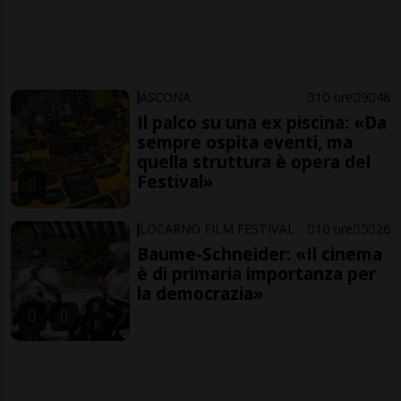
ASCONA
10 ore
9
48
Il palco su una ex piscina: «Da
sempre ospita eventi, ma
quella struttura è opera del
Festival»
LOCARNO FILM FESTIVAL
10 ore
5
26
Baume-Schneider: «Il cinema
è di primaria importanza per
la democrazia»