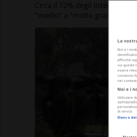
Circa il 72% degli interrogati 
"medio" a "molto grande" della 
La vostr
Noi e i nost
identificato
affinché sup
cui queste 
essere rile
consenso fac
nel contest
Noi e i n
Utilizzare d
dell’identif
personalizz
di servizi.
Elenco dei
Mostra