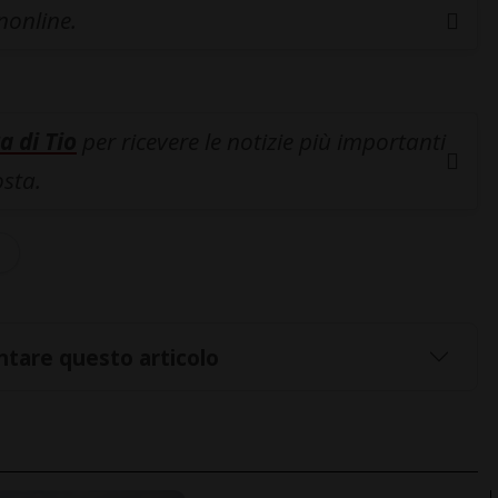
inonline.
a di Tio
per ricevere le notizie più importanti
osta.
z
tare questo articolo