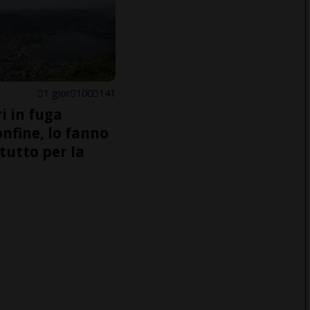
1 gior
100
141
i in fuga
onfine, lo fanno
tutto per la