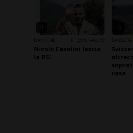
CANTONE
1 gior
146
379
SVIZZERA
Nicolò Casolini lascia
Svizzer
la RSI
oltrec
soprat
casa