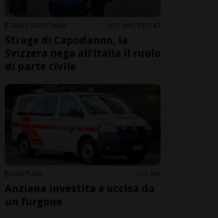
CRANS MONTANA
11 ore
33
147
Strage di Capodanno, la
Svizzera nega all’Italia il ruolo
di parte civile
SCIAFFUSA
11 ore
Anziana investita e uccisa da
un furgone