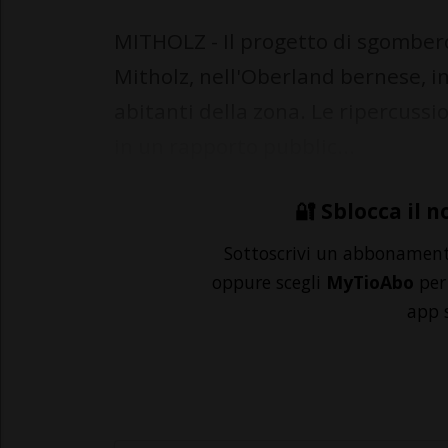
MITHOLZ - Il progetto di sgomber
Mitholz, nell'Oberland bernese, i
abitanti della zona. Le ripercussio
in un rapporto pubblic...
🔐 Sblocca il n
Sottoscrivi un abbonamen
oppure scegli
MyTioAbo
per 
app 