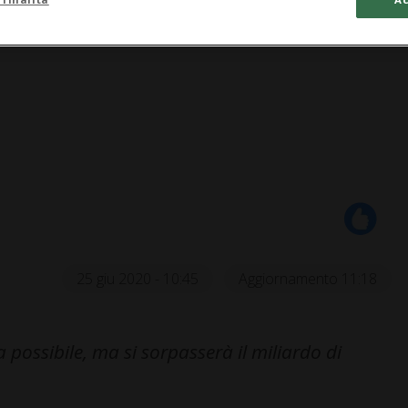
25 giu 2020 - 10:45
Aggiornamento 11:18
 possibile, ma si sorpasserà il miliardo di