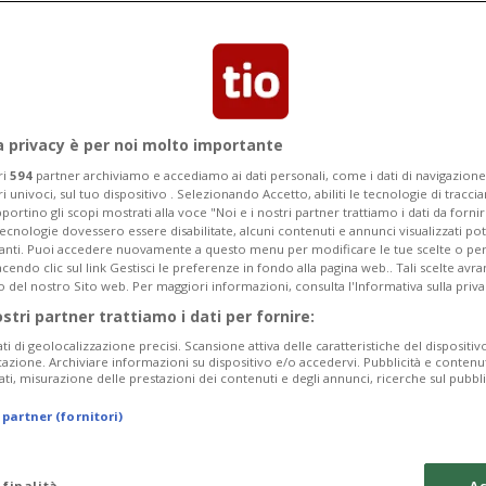
ritiene di subire un pregiudizio da
qualità di vita.
a privacy è per noi molto importante
ri
594
partner archiviamo e accediamo ai dati personali, come i dati di navigazione 
ri univoci, sul tuo dispositivo . Selezionando Accetto, abiliti le tecnologie di tracc
portino gli scopi mostrati alla voce "Noi e i nostri partner trattiamo i dati da fornir
tecnologie dovessero essere disabilitate, alcuni contenuti e annunci visualizzati 
vanti. Puoi accedere nuovamente a questo menu per modificare le tue scelte o per
endo clic sul link Gestisci le preferenze in fondo alla pagina web.. Tali scelte avr
o del nostro Sito web. Per maggiori informazioni, consulta l'Informativa sulla priva
ostri partner trattiamo i dati per fornire:
ati di geolocalizzazione precisi. Scansione attiva delle caratteristiche del dispositivo 
icazione. Archiviare informazioni su dispositivo e/o accedervi. Pubblicità e contenu
ati, misurazione delle prestazioni dei contenuti e degli annunci, ricerche sul pubbl
 partner (fornitori)
 finalità
Ac