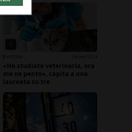
SVIZZERA
6 ore
2
14
«Ho studiato veterinaria, ora
me ne pento», capita a una
laureata su tre