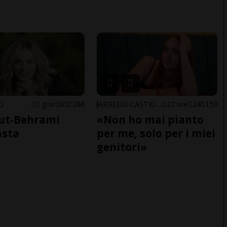
NO
1 gior
65
286
ARBEDO-CASTIONE
22 ore
24
159
ut-Behrami
«Non ho mai pianto
asta
per me, solo per i miei
genitori»