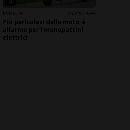
SVIZZERA
12 ore
14
46
Più pericolosi delle moto: è
allarme per i monopattini
elettrici