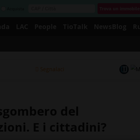
Acquista
nda
LAC
People
TioTalk
NewsBlog
R
Segnalaci
 sgombero del
oni. E i cittadini?