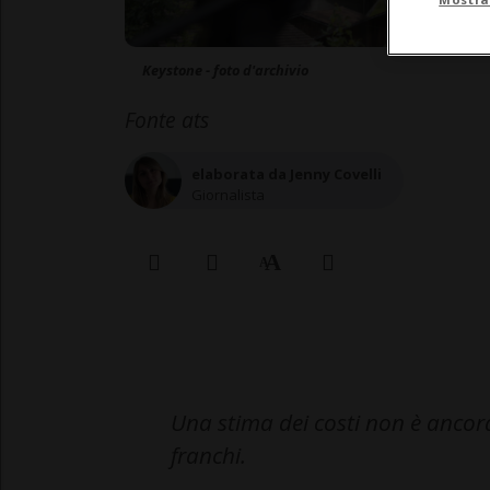
Keystone - foto d'archivio
Fonte ats
elaborata da Jenny Covelli
Giornalista
Una stima dei costi non è ancora
franchi.