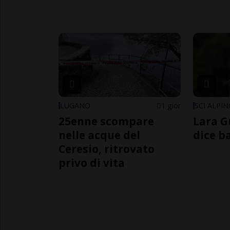
LUGANO
1 gior
SCI ALPI
25enne scompare
Lara G
nelle acque del
dice b
Ceresio, ritrovato
privo di vita