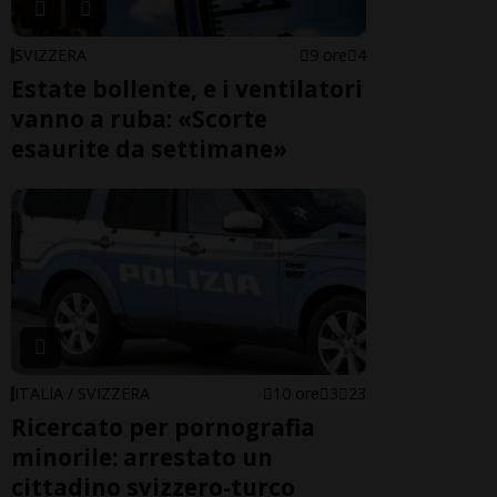
SVIZZERA
9 ore
4
Estate bollente, e i ventilatori
vanno a ruba: «Scorte
esaurite da settimane»
ITALIA / SVIZZERA
10 ore
3
23
Ricercato per pornografia
minorile: arrestato un
cittadino svizzero-turco