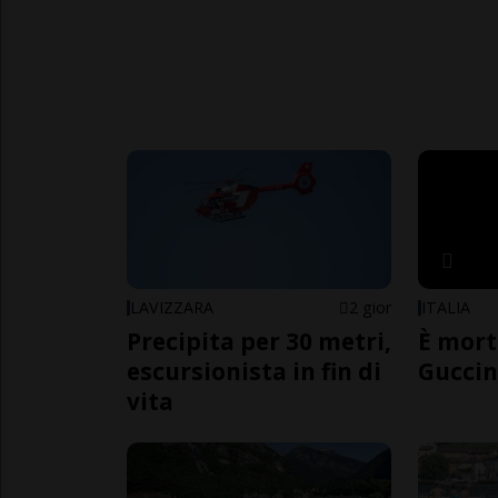
LAVIZZARA
2 gior
ITALIA
Precipita per 30 metri,
È mort
escursionista in fin di
Guccin
vita