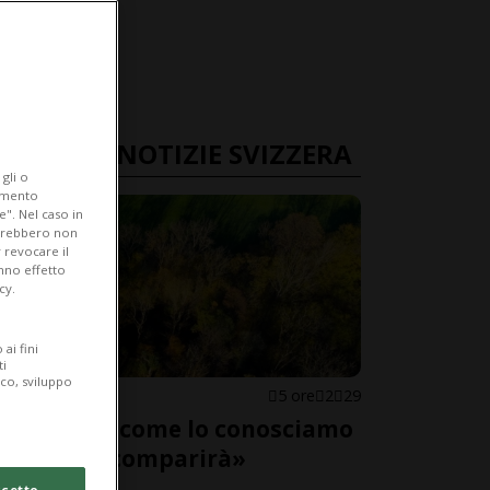
ULTIME NOTIZIE SVIZZERA
gli o
iamento
e". Nel caso in
potrebbero non
 revocare il
anno effetto
cy.
ai fini
ti
ico, sviluppo
SVIZZERA
5 ore
2
29
«Il bosco come lo conosciamo
adesso scomparirà»
cetto