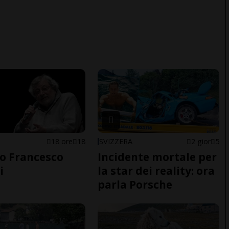
18 ore
18
SVIZZERA
2 gior
5
o Francesco
Incidente mortale per
i
la star dei reality: ora
parla Porsche