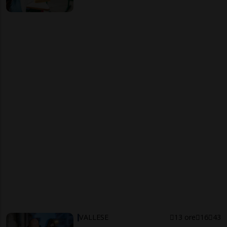
VALLESE
13 ore
16
43