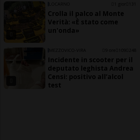
LOCARNO
1 gior
131
Crolla il palco al Monte
Verità: «È stato come
un'onda»
MEZZOVICO-VIRA
9 ore
109
248
Incidente in scooter per il
deputato leghista Andrea
Censi: positivo all’alcol
test