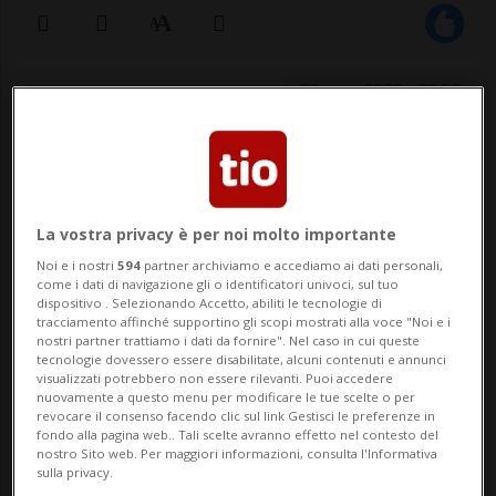
01 mag 2020 - 22:53
BERNA - Swisscamps, l'associazione che fa
gli interessi dei camping svizzeri, chiede al
Consiglio federale l'immediata apertura
La vostra privacy è per noi molto importante
Noi e i nostri
594
partner archiviamo e accediamo ai dati personali,
delle strutture turistiche che rappresenta.
come i dati di navigazione gli o identificatori univoci, sul tuo
dispositivo . Selezionando Accetto, abiliti le tecnologie di
Non è ammissibile che i campeggi siano
tracciamento affinché supportino gli scopi mostrati alla voce "Noi e i
nostri partner trattiamo i dati da fornire". Nel caso in cui queste
trattati in modo diverso da albe...
tecnologie dovessero essere disabilitate, alcuni contenuti e annunci
visualizzati potrebbero non essere rilevanti. Puoi accedere
nuovamente a questo menu per modificare le tue scelte o per
revocare il consenso facendo clic sul link Gestisci le preferenze in
🔐 Sblocca il nostro archivio
fondo alla pagina web.. Tali scelte avranno effetto nel contesto del
nostro Sito web. Per maggiori informazioni, consulta l'Informativa
esclusivo!
sulla privacy.