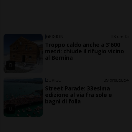
GRIGIONI
8 ore
5
Troppo caldo anche a 3'600
metri: chiude il rifugio vicino
al Bernina
ZURIGO
9 ore
5
54
Street Parade: 33esima
edizione al via fra sole e
bagni di folla