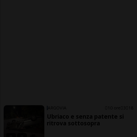
ARGOVIA
10 ore
3
18
Ubriaco e senza patente si
ritrova sottosopra