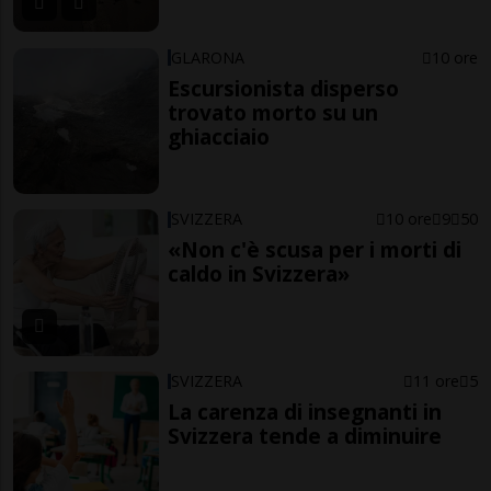
GLARONA
10 ore
Escursionista disperso
trovato morto su un
ghiacciaio
SVIZZERA
10 ore
9
50
«Non c'è scusa per i morti di
caldo in Svizzera»
SVIZZERA
11 ore
5
La carenza di insegnanti in
Svizzera tende a diminuire