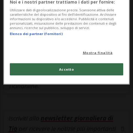
Noi e i nostri partner trattiamo i dati per fornire:
Sottoscrivi un abbonamento
Archivio
per
Utilizzare dati di geolocalizzazione precisi. Scansione attiva delle
leggere questo articolo, oppure scegli
caratteristiche del dispositivo ai fini dell’identificazione. Archiviare
informazioni su dispositivo e/o accedervi. Pubblicità e contenuti
MyTioAbo
per accedere all'archivio e
personalizzati, misurazione delle prestazioni dei contenuti e degli
annunci, ricerche sul pubblico, sviluppo di servizi.
navigare su sito e app senza pubblicità.
Elenco dei partner (fornitori)
ACCEDI
Mostra finalità
Accetto
Entra nel
canale WhatsApp
di
Ticinonline.
Iscriviti alla
newsletter giornaliera di
Tio
per ricevere le notizie più importanti