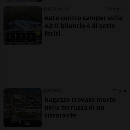
MEZZOVICO
5 ore
12
Auto contro camper sulla
A2: il bilancio è di sette
feriti
ASCONA
1 gior
Ragazzo trovato morto
nella terrazza di un
ristorante