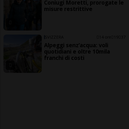
Coniugi Moretti, prorogate le
misure restrittive
SVIZZERA
14 ore
19
37
Alpeggi senz’acqua: voli
quotidiani e oltre 10mila
franchi di costi