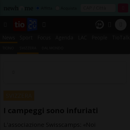
Affitta
Acquista
News
Sport
Focus
Agenda
LAC
People
TioTalk
TICINO
SVIZZERA
DAL MONDO
SVIZZERA
I campeggi sono infuriati
L'associazione Swisscamps: «Noi