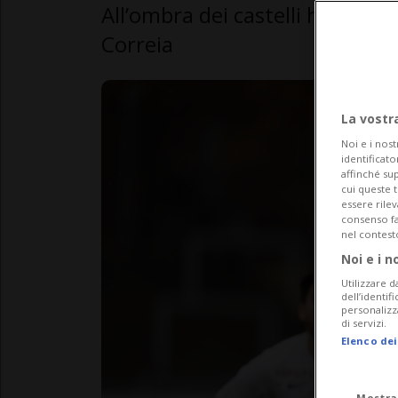
All’ombra dei castelli hanno de
Correia
La vostr
Noi e i nost
identificato
affinché sup
cui queste 
essere rile
consenso fac
nel contest
Noi e i n
Utilizzare d
dell’identif
personalizz
di servizi.
Elenco dei
Mostra