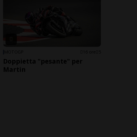
MOTOGP
16 ore
5
Doppietta "pesante" per
Martin