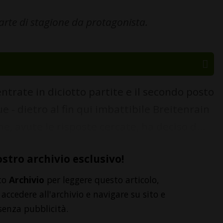
rte di stagione da protagonista.
ntrate in diciotto partite e il secondo posto
e - dietro al fin qui imbattibile Breitenrain
he, avute le risposte cercate, ha deciso d...
ostro archivio esclusivo!
to
Archivio
per leggere questo articolo,
accedere all'archivio e navigare su sito e
senza pubblicità.