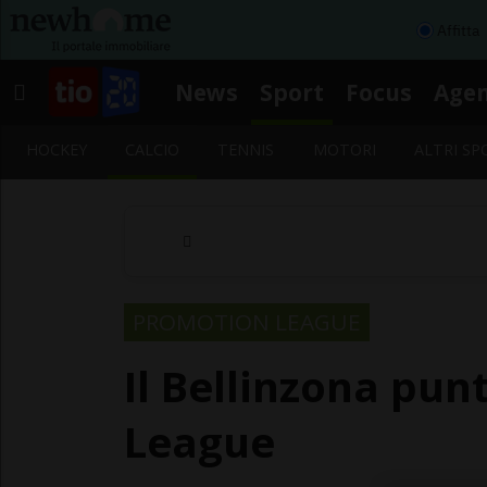
Affitta
News
Sport
Focus
Age
HOCKEY
CALCIO
TENNIS
MOTORI
ALTRI SP
PROMOTION LEAGUE
Il Bellinzona pun
League