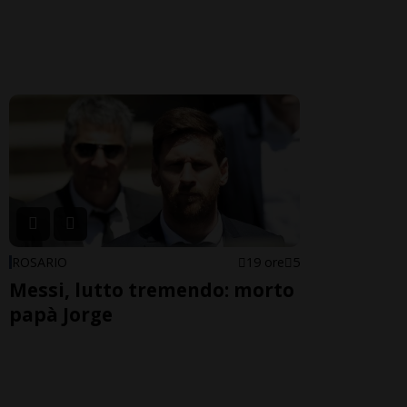
ROSARIO
19 ore
5
Messi, lutto tremendo: morto
papà Jorge