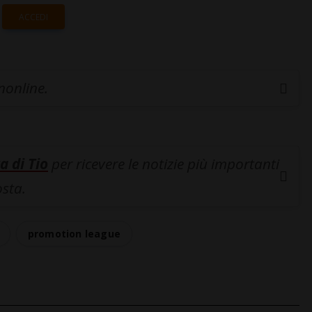
ACCEDI
inonline.
a di Tio
per ricevere le notizie più importanti
osta.
promotion league