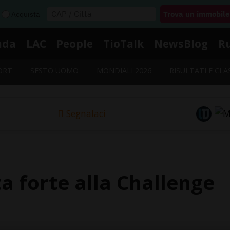
Acquista
nda
LAC
People
TioTalk
NewsBlog
R
ORT
SESTO UOMO
MONDIALI 2026
RISULTATI E CLA
Segnalaci
ta forte alla Challenge