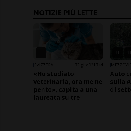
NOTIZIE PIÙ LETTE
SVIZZERA
2 gior
21
44
MEZZOVI
«Ho studiato
Auto c
veterinaria, ora me ne
sulla A
pento», capita a una
di sett
laureata su tre