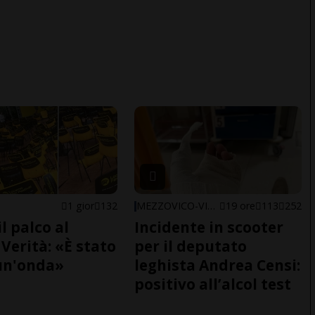
1 gior
132
MEZZOVICO-VIRA
19 ore
113
252
il palco al
Incidente in scooter
Verità: «È stato
per il deputato
un'onda»
leghista Andrea Censi:
positivo all’alcol test