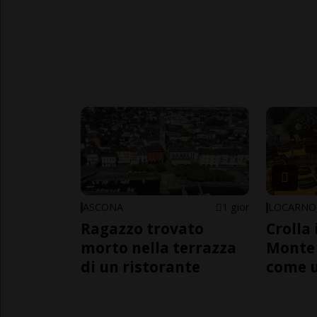
ASCONA
1 gior
LOCARNO
Ragazzo trovato
Crolla 
morto nella terrazza
Monte 
di un ristorante
come 