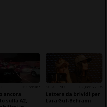
CO
11 ore
67
SCI ALPINO
2 gior
27
96
co ancora
Lettera da brividi per
to sulla A2,
Lara Gut-Behrami