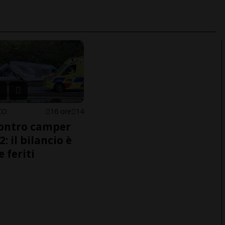
CO
16 ore
14
ontro camper
2: il bilancio è
e feriti