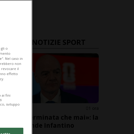
ULTIME NOTIZIE SPORT
gli o
iamento
e". Nel caso in
potrebbero non
 revocare il
anno effetto
cy.
ai fini
ti
ico, sviluppo
FIFA
1 ora
«Più determinata che mai»: la
FIFA difende Infantino
cetto