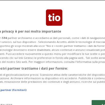
ciso di blindare Cortelezzi e preso
a privacy è per noi molto importante
ri
594
partner archiviamo e accediamo ai dati personali, come i dati di navigazione 
ri univoci, sul tuo dispositivo . Selezionando Accetto, abiliti le tecnologie di tracc
portino gli scopi mostrati alla voce "Noi e i nostri partner trattiamo i dati da fornir
tecnologie dovessero essere disabilitate, alcuni contenuti e annunci visualizzati 
vanti. Puoi accedere nuovamente a questo menu per modificare le tue scelte o per
endo clic sul link Gestisci le preferenze in fondo alla pagina web.. Tali scelte avr
o del nostro Sito web. Per maggiori informazioni, consulta l'Informativa sulla priva
ostri partner trattiamo i dati per fornire:
ati di geolocalizzazione precisi. Scansione attiva delle caratteristiche del dispositivo 
icazione. Archiviare informazioni su dispositivo e/o accedervi. Pubblicità e contenu
ati, misurazione delle prestazioni dei contenuti e degli annunci, ricerche sul pubbl
 partner (fornitori)
 finalità
Ac