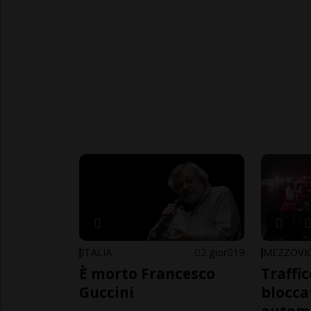
ITALIA
2 gior
19
MEZZOVI
È morto Francesco
Traffi
Guccini
blocca