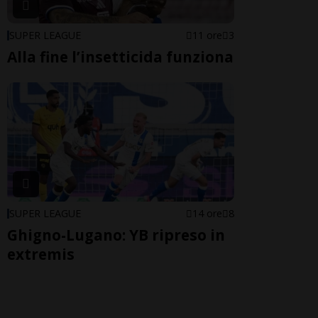
SUPER LEAGUE
11 ore
3
Alla fine l’insetticida funziona
SUPER LEAGUE
14 ore
8
Ghigno-Lugano: YB ripreso in
extremis