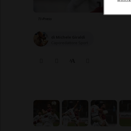
TI-Press
di Michele Giraldi
Caporedattore Sport