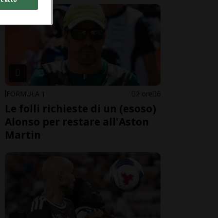
FORMULA 1
2 ore
6
Le folli richieste di un (esoso)
Alonso per restare all'Aston
Martin