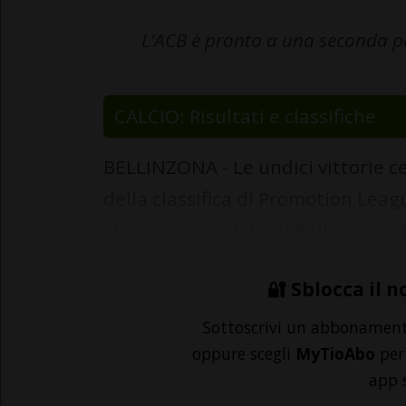
L’ACB è pronto a una seconda pa
CALCIO: Risultati e classifiche
BELLINZONA - Le undici vittorie ce
della classifica di Promotion Leagu
- hanno “stimolato” il Bellinzona c
🔐 Sblocca il n
Sottoscrivi un abbonamen
oppure scegli
MyTioAbo
per 
app 