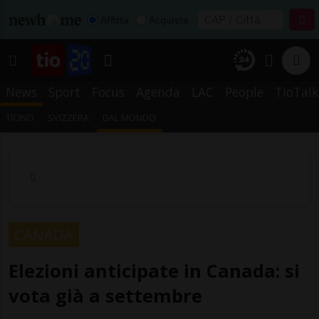
Affitta
Acquista
News
Sport
Focus
Agenda
LAC
People
TioTalk
TICINO
SVIZZERA
DAL MONDO
CANADA
Elezioni anticipate in Canada: si
vota già a settembre