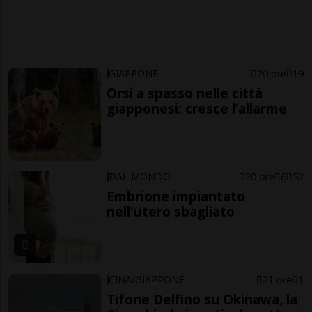
GIAPPONE
20 ore
19
Orsi a spasso nelle città
giapponesi: cresce l’allarme
DAL MONDO
20 ore
6
52
Embrione impiantato
nell'utero sbagliato
CINA/GIAPPONE
21 ore
1
Tifone Delfino su Okinawa, la