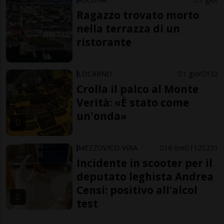
Ragazzo trovato morto
nella terrazza di un
ristorante
LOCARNO
1 gior
132
Crolla il palco al Monte
Verità: «È stato come
un'onda»
MEZZOVICO-VIRA
16 ore
112
251
Incidente in scooter per il
deputato leghista Andrea
Censi: positivo all’alcol
test