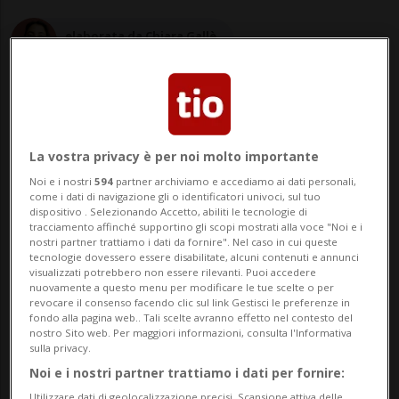
elaborata da Chiara Gallè
Giornalista in formazione
La vostra privacy è per noi molto importante
29 nov 2021 - 21:11
Noi e i nostri
594
partner archiviamo e accediamo ai dati personali,
come i dati di navigazione gli o identificatori univoci, sul tuo
ZANZIBAR - Sette persone, tra cui un
dispositivo . Selezionando Accetto, abiliti le tecnologie di
tracciamento affinché supportino gli scopi mostrati alla voce "Noi e i
nostri partner trattiamo i dati da fornire". Nel caso in cui queste
bambino di tre anni, sono morte dopo
tecnologie dovessero essere disabilitate, alcuni contenuti e annunci
visualizzati potrebbero non essere rilevanti. Puoi accedere
avere mangiato carne di tartaruga
nuovamente a questo menu per modificare le tue scelte o per
revocare il consenso facendo clic sul link Gestisci le preferenze in
avvelenata a Pemba, un'isola
fondo alla pagina web.. Tali scelte avranno effetto nel contesto del
nostro Sito web. Per maggiori informazioni, consulta l'Informativa
dell'arcipelago semiautonomo di Zanzibar,
sulla privacy.
in Tanzania. Altre tre sono state
Noi e i nostri partner trattiamo i dati per fornire:
Utilizzare dati di geolocalizzazione precisi. Scansione attiva delle