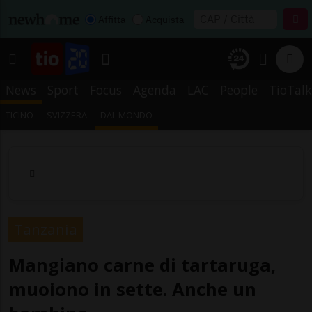
Affitta
Acquista
News
Sport
Focus
Agenda
LAC
People
TioTalk
TICINO
SVIZZERA
DAL MONDO
Tanzania
Mangiano carne di tartaruga,
muoiono in sette. Anche un