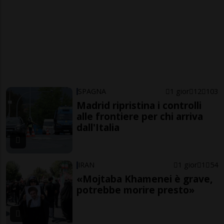
SPAGNA
1 gior
12
103
Madrid ripristina i controlli
alle frontiere per chi arriva
dall'Italia
IRAN
1 gior
1
54
«Mojtaba Khamenei è grave,
potrebbe morire presto»