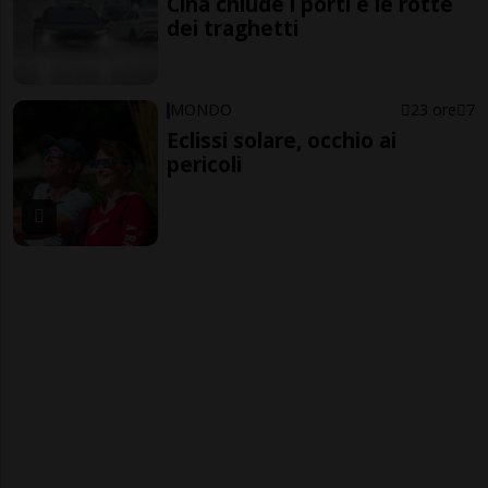
Cina chiude i porti e le rotte
dei traghetti
MONDO
23 ore
7
Eclissi solare, occhio ai
pericoli