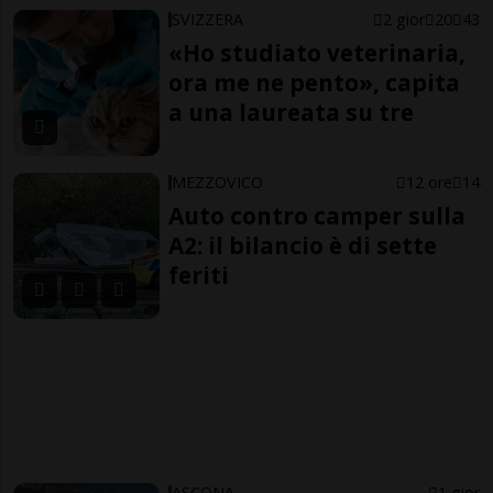
SVIZZERA
2 gior
20
43
«Ho studiato veterinaria,
ora me ne pento», capita
a una laureata su tre
MEZZOVICO
12 ore
14
Auto contro camper sulla
A2: il bilancio è di sette
feriti
ASCONA
1 gior