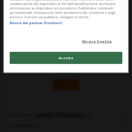
ricoverate in ospedale. La carne di t...
caratteristiche del dispositivo ai fini dell’identificazione. Archiviare
informazioni su dispositivo e/o accedervi. Pubblicità e contenuti
personalizzati, misurazione delle prestazioni dei contenuti e degli
annunci, ricerche sul pubblico, sviluppo di servizi.
🔐 Sblocca il nostro archivio
Elenco dei partner (fornitori)
esclusivo!
Mostra finalità
Sottoscrivi un abbonamento
Archivio
per
leggere questo articolo, oppure scegli
Accetto
MyTioAbo
per accedere all'archivio e
navigare su sito e app senza pubblicità.
ACCEDI
Entra nel
canale WhatsApp
di
Ticinonline.