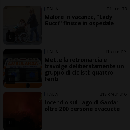
ITALIA
11 ore
5
Malore in vacanza, "Lady
Gucci" finisce in ospedale
ITALIA
15 ore
13
Mette la retromarcia e
travolge deliberatamente un
gruppo di ciclisti: quattro
feriti
ITALIA
18 ore
1
16
Incendio sul Lago di Garda:
oltre 200 persone evacuate