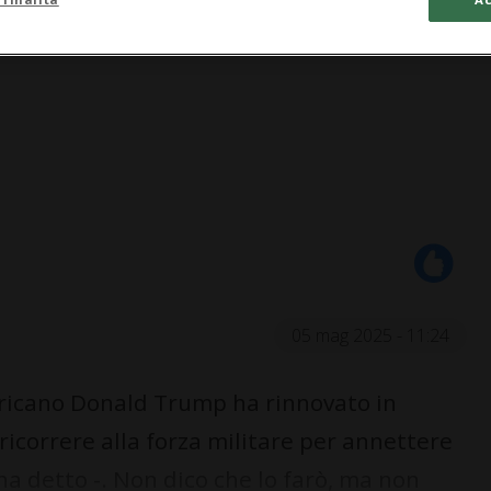
05 mag 2025 - 11:24
icano Donald Trump ha rinnovato in
 ricorrere alla forza militare per annettere
ha detto -. Non dico che lo farò, ma non