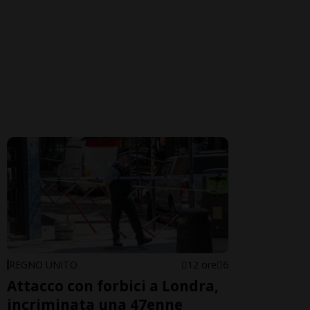
REGNO UNITO
12 ore
6
Attacco con forbici a Londra,
incriminata una 47enne