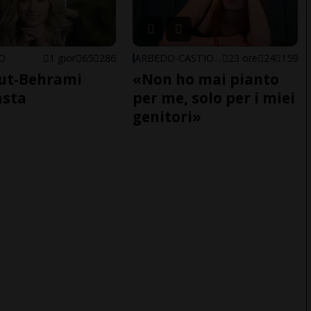
NO
1 gior
65
286
ARBEDO-CASTIONE
23 ore
24
159
ut-Behrami
«Non ho mai pianto
asta
per me, solo per i miei
genitori»