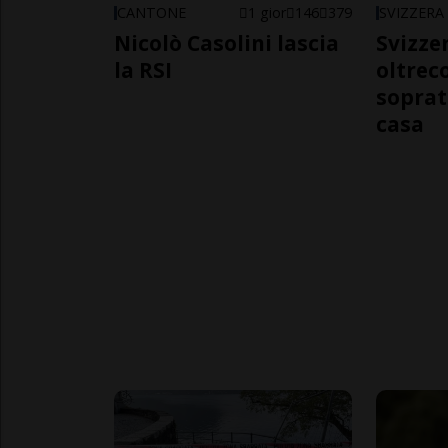
CANTONE
1 gior
146
379
SVIZZERA
Nicolò Casolini lascia
Svizzer
la RSI
oltrec
soprat
casa