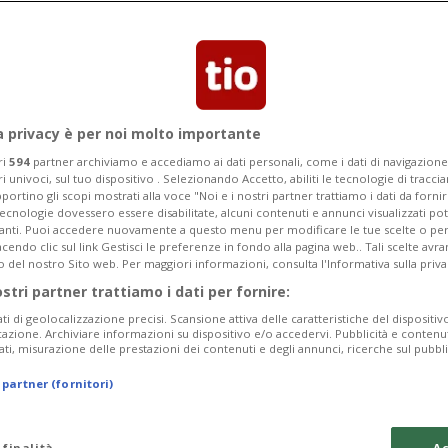
dente americano torna a farsi
il piano di annessione
a privacy è per noi molto importante
ri
594
partner archiviamo e accediamo ai dati personali, come i dati di navigazione 
ri univoci, sul tuo dispositivo . Selezionando Accetto, abiliti le tecnologie di tracc
portino gli scopi mostrati alla voce "Noi e i nostri partner trattiamo i dati da fornir
tecnologie dovessero essere disabilitate, alcuni contenuti e annunci visualizzati 
vanti. Puoi accedere nuovamente a questo menu per modificare le tue scelte o per
endo clic sul link Gestisci le preferenze in fondo alla pagina web.. Tali scelte avr
o del nostro Sito web. Per maggiori informazioni, consulta l'Informativa sulla priva
ostri partner trattiamo i dati per fornire:
ati di geolocalizzazione precisi. Scansione attiva delle caratteristiche del dispositivo 
icazione. Archiviare informazioni su dispositivo e/o accedervi. Pubblicità e contenu
ati, misurazione delle prestazioni dei contenuti e degli annunci, ricerche sul pubbl
 partner (fornitori)
 finalità
Ac