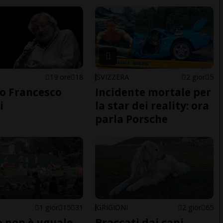
19 ore
18
SVIZZERA
2 gior
5
o Francesco
Incidente mortale per
i
la star dei reality: ora
parla Porsche
1 gior
15
31
GRIGIONI
2 gior
65
do non è uguale
Braccati dai cani