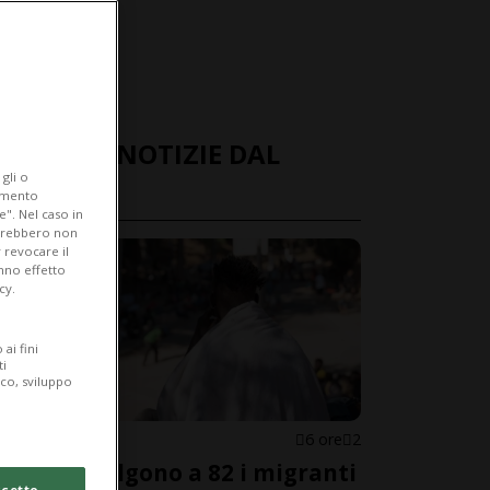
ULTIME NOTIZIE DAL
gli o
MONDO
iamento
e". Nel caso in
potrebbero non
 revocare il
anno effetto
cy.
ai fini
ti
ico, sviluppo
SPAGNA
6 ore
2
Ceuta, salgono a 82 i migranti
cetto