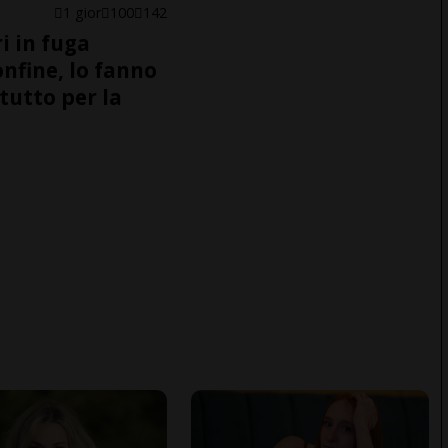
1 gior
100
142
i in fuga
onfine, lo fanno
tutto per la