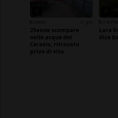
LUGANO
1 gior
SCI ALPI
25enne scompare
Lara G
nelle acque del
dice b
Ceresio, ritrovato
privo di vita