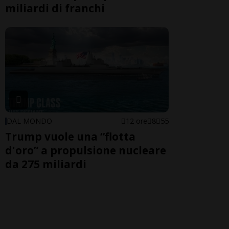
miliardi di franchi
DAL MONDO
12 ore
8
55
Trump vuole una “flotta
d'oro” a propulsione nucleare
da 275 miliardi