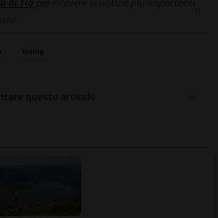
a di Tio
per ricevere le notizie più importanti
osta.
a
trump
tare questo articolo