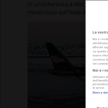
In un'intervista a Nbc il presi
minaccioso sull'isola danese e 
La vostr
Noi e i nost
identificato
affinché sup
cui queste 
essere rile
consenso fac
nel contest
Noi e i n
Utilizzare d
dell’identif
personalizz
di servizi.
Elenco dei
Mostra