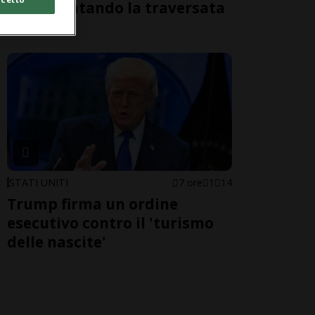
morti tentando la traversata
a nuoto
STATI UNITI
7 ore
1
14
Trump firma un ordine
esecutivo contro il 'turismo
delle nascite'