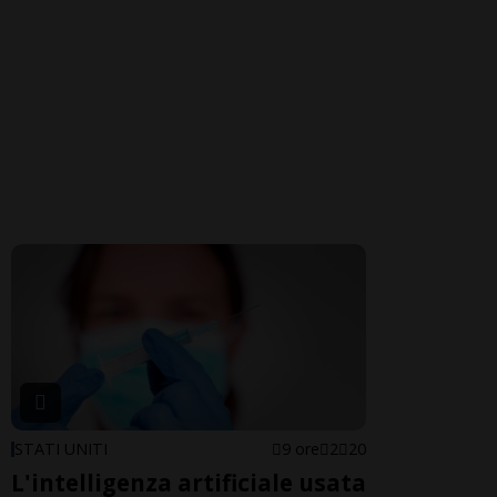
STATI UNITI
9 ore
2
20
L'intelligenza artificiale usata