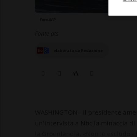
Foto AFP
Fonte ats
elaborata da Redazione
WASHINGTON - Il presidente amer
un'intervista a Nbc la minaccia di
la Groenlandia. «Non lo escludo - 