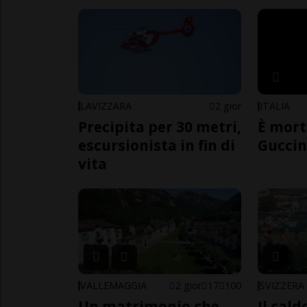
LAVIZZARA
2 gior
ITALIA
Precipita per 30 metri,
È mort
escursionista in fin di
Guccin
vita
VALLEMAGGIA
2 gior
17
100
SVIZZERA
Un matrimonio che
Il cal