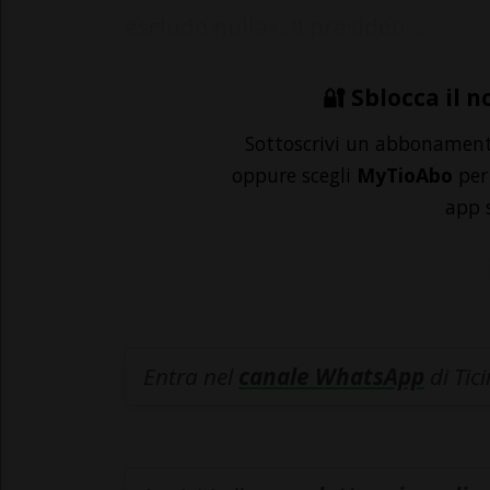
escludo nulla». Il presiden...
🔐 Sblocca il n
Sottoscrivi un abbonamen
oppure scegli
MyTioAbo
per 
app 
Entra nel
canale WhatsApp
di Tic