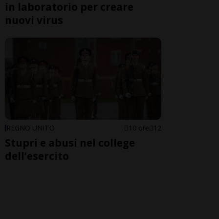
in laboratorio per creare
nuovi virus
REGNO UNITO
10 ore
12
Stupri e abusi nel college
dell’esercito