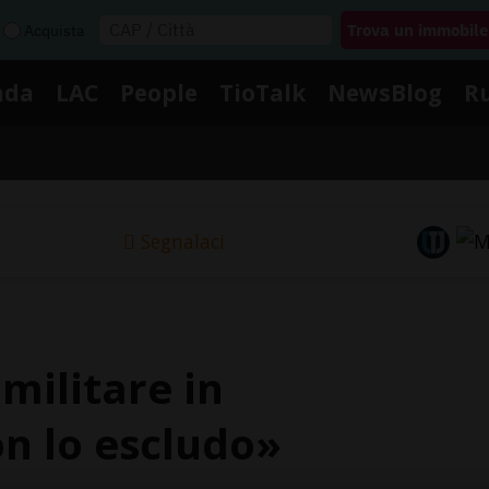
Acquista
nda
LAC
People
TioTalk
NewsBlog
R
Segnalaci
 militare in
n lo escludo»