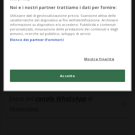
🔐 Sblocca il nostro archivio
Noi e i nostri partner trattiamo i dati per fornire:
esclusivo!
Utilizzare dati di geolocalizzazione precisi. Scansione attiva delle
caratteristiche del dispositivo ai fini dell’identificazione. Archiviare
Sottoscrivi un abbonamento
Archivio
per
informazioni su dispositivo e/o accedervi. Pubblicità e contenuti
personalizzati, misurazione delle prestazioni dei contenuti e degli
leggere questo articolo, oppure scegli
annunci, ricerche sul pubblico, sviluppo di servizi.
Elenco dei partner (fornitori)
MyTioAbo
per accedere all'archivio e
navigare su sito e app senza pubblicità.
Mostra finalità
ACCEDI
Accetto
Entra nel
canale WhatsApp
di
Ticinonline.