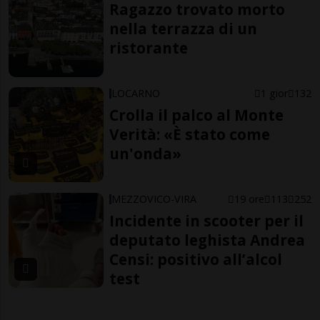
Ragazzo trovato morto
nella terrazza di un
ristorante
LOCARNO
1 gior
132
Crolla il palco al Monte
Verità: «È stato come
un'onda»
MEZZOVICO-VIRA
19 ore
113
252
Incidente in scooter per il
deputato leghista Andrea
Censi: positivo all’alcol
test