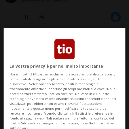
09 nov 2020 - 20:00
BELLINZONA/LOCARNO - Date le nuove
disposizioni concernenti la pandemia di
La vostra privacy è per noi molto importante
coronavirus il Teatro Sociale Bellinzona e il
Noi e i nostri
594
partner archiviamo e accediamo ai dati personali,
come i dati di navigazione gli o identificatori univoci, sul tuo
Teatro Paravento di Locarno hanno
dispositivo . Selezionando Accetto, abiliti le tecnologie di
tracciamento affinché supportino gli scopi mostrati alla voce "Noi e i
sospeso tutti gli spettacoli in programma.
nostri partner trattiamo i dati da fornire". Nel caso in cui queste
tecnologie dovessero essere disabilitate, alcuni contenuti e annunci
Questo fino ad almeno il 30 novembre
visualizzati potrebbero non essere rilevanti. Puoi accedere
nuovamente a questo menu per modificare le tue scelte o per
prossimo. &laqu...
revocare il consenso facendo clic sul link Gestisci le preferenze in
fondo alla pagina web.. Tali scelte avranno effetto nel contesto del
nostro Sito web. Per maggiori informazioni, consulta l'Informativa
sulla privacy.