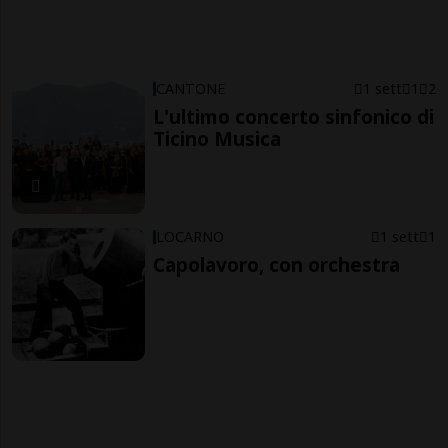
CANTONE
1 sett
1
2
L'ultimo concerto sinfonico di
Ticino Musica
LOCARNO
1 sett
1
Capolavoro, con orchestra