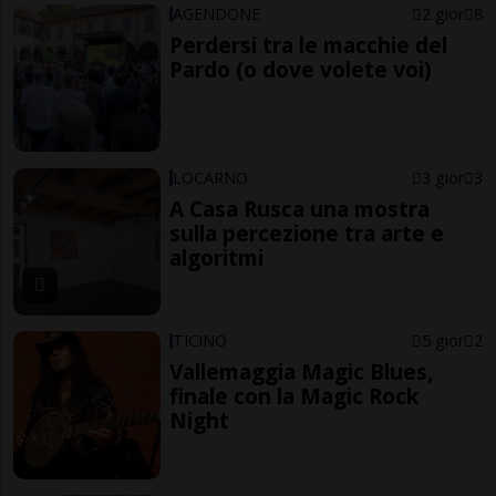
AGENDONE
2 gior
8
Perdersi tra le macchie del
Pardo (o dove volete voi)
LOCARNO
3 gior
3
A Casa Rusca una mostra
sulla percezione tra arte e
algoritmi
TICINO
5 gior
2
Vallemaggia Magic Blues,
finale con la Magic Rock
Night