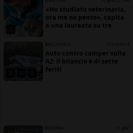
SVIZZERA
2 gior
21
44
«Ho studiato veterinaria,
ora me ne pento», capita
a una laureata su tre
MEZZOVICO
15 ore
14
Auto contro camper sulla
A2: il bilancio è di sette
feriti
ASCONA
1 gior