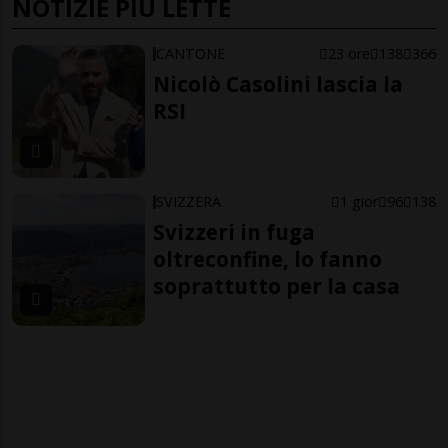
NOTIZIE PIÙ LETTE
CANTONE
23 ore
138
366
Nicolò Casolini lascia la
RSI
SVIZZERA
1 gior
96
138
Svizzeri in fuga
oltreconfine, lo fanno
soprattutto per la casa