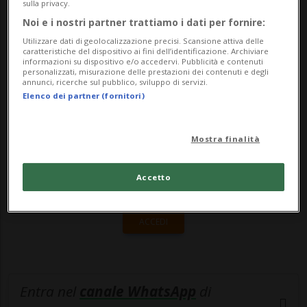
16 sarà a Locarno per poi esibirsi
sulla privacy.
Noi e i nostri partner trattiamo i dati per fornire:
l'indomani a Parigi. S...
Utilizzare dati di geolocalizzazione precisi. Scansione attiva delle
caratteristiche del dispositivo ai fini dell’identificazione. Archiviare
informazioni su dispositivo e/o accedervi. Pubblicità e contenuti
🔐 Sblocca il nostro archivio
personalizzati, misurazione delle prestazioni dei contenuti e degli
annunci, ricerche sul pubblico, sviluppo di servizi.
esclusivo!
Elenco dei partner (fornitori)
Sottoscrivi un abbonamento
Archivio
per
Mostra finalità
leggere questo articolo, oppure scegli
MyTioAbo
per accedere all'archivio e
Accetto
navigare su sito e app senza pubblicità.
ACCEDI
Entra nel
canale WhatsApp
di