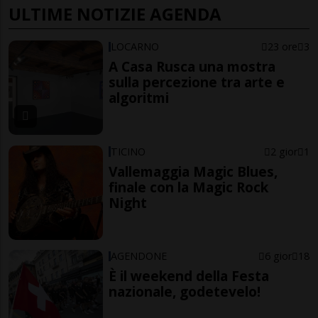
ULTIME NOTIZIE AGENDA
LOCARNO
23 ore
3
A Casa Rusca una mostra
sulla percezione tra arte e
algoritmi
TICINO
2 gior
1
Vallemaggia Magic Blues,
finale con la Magic Rock
Night
AGENDONE
6 gior
18
È il weekend della Festa
nazionale, godetevelo!