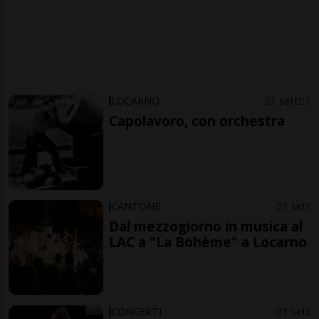
LOCARNO
1 sett
1
Capolavoro, con orchestra
CANTONE
1 sett
Dal mezzogiorno in musica al
LAC a "La Bohème" a Locarno
CONCERTI
1 sett