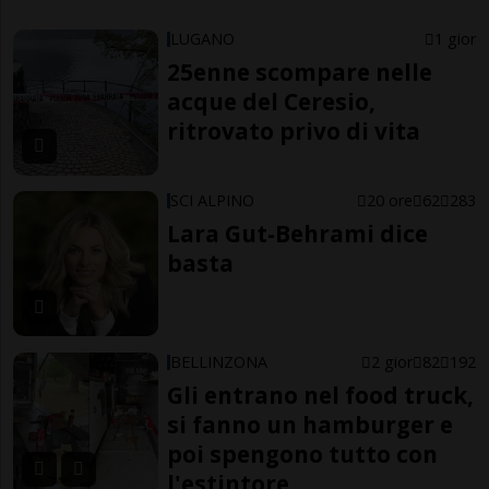
LUGANO
1 gior
25enne scompare nelle
acque del Ceresio,
ritrovato privo di vita
SCI ALPINO
20 ore
62
283
Lara Gut-Behrami dice
basta
BELLINZONA
2 gior
82
192
Gli entrano nel food truck,
si fanno un hamburger e
poi spengono tutto con
l'estintore