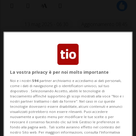
13 mag 2025 - 06:30
Aggiornamento 08:45
La vostra privacy è per noi molto importante
Noi e i nostri
594
partner archiviamo e accediamo ai dati personali,
LOCARNO - Questa sera prende
come i dati di navigazione gli o identificatori univoci, sul tuo
dispositivo . Selezionando Accetto, abiliti le tecnologie di
ufficialmente il via da Barcellona la
tracciamento affinché supportino gli scopi mostrati alla voce "Noi e i
nostri partner trattiamo i dati da fornire". Nel caso in cui queste
tournée di Tedua in giro per il Vecchio
tecnologie dovessero essere disabilitate, alcuni contenuti e annunci
visualizzati potrebbero non essere rilevanti. Puoi accedere
continente. Sette appuntamenti a ritmo
nuovamente a questo menu per modificare le tue scelte o per
revocare il consenso facendo clic sul link Gestisci le preferenze in
serrato per l'artista italiano, che venerdì
fondo alla pagina web.. Tali scelte avranno effetto nel contesto del
nostro Sito web. Per maggiori informazioni, consulta l'Informativa