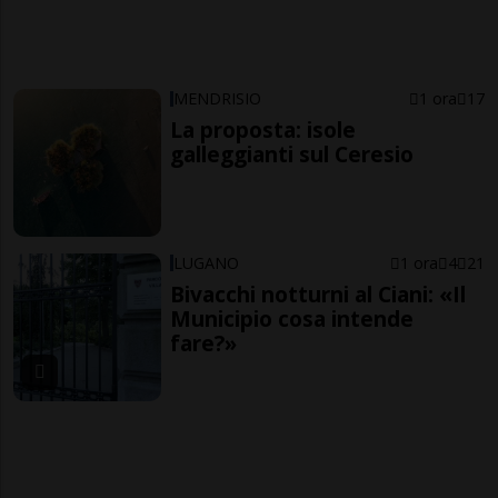
MENDRISIO
1 ora
17
La proposta: isole
galleggianti sul Ceresio
LUGANO
1 ora
4
21
Bivacchi notturni al Ciani: «Il
Municipio cosa intende
fare?»