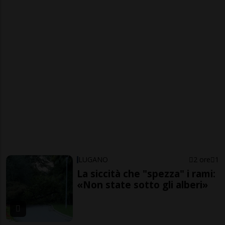
LUGANO
2 ore
1
La siccità che "spezza" i rami:
«Non state sotto gli alberi»