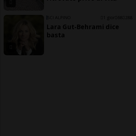
SCI ALPINO
1 gior
68
288
Lara Gut-Behrami dice
basta