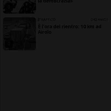
la democrazia»
TRAFFICO
42 min
1
È l'ora del rientro: 10 km ad
Airolo