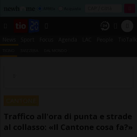
Affitta
Acquista
News
Sport
Focus
Agenda
LAC
People
TioTalk
TICINO
SVIZZERA
DAL MONDO
CANTONE
Traffico all'ora di punta e strade
al collasso: «Il Cantone cosa fa?»