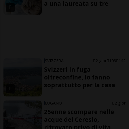
a una laureata su tre
SVIZZERA
2 gior
103
142
Svizzeri in fuga
oltreconfine, lo fanno
soprattutto per la casa
LUGANO
2 gior
25enne scompare nelle
acque del Ceresio,
ritrovato privo di vita