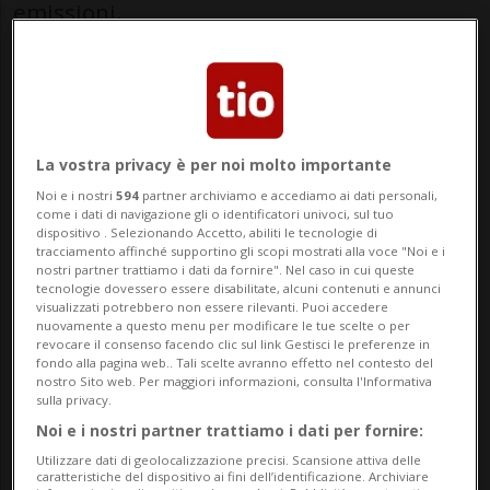
emissioni.
«Negli ultimi mesi il tema del consumo di
carburante, della sicurezza energetica e
della congestione del traffico è tornato
La vostra privacy è per noi molto importante
con forza al centro del dibattito pubblico»,
Noi e i nostri
594
partner archiviamo e accediamo ai dati personali,
come i dati di navigazione gli o identificatori univoci, sul tuo
si legge nell'interrogazione. «Questo
dispositivo . Selezionando Accetto, abiliti le tecnologie di
tracciamento affinché supportino gli scopi mostrati alla voce "Noi e i
anche alla luce delle tensioni geopolitiche
nostri partner trattiamo i dati da fornire". Nel caso in cui queste
tecnologie dovessero essere disabilitate, alcuni contenuti e annunci
internazionali e delle recenti proposte
visualizzati potrebbero non essere rilevanti. Puoi accedere
nuovamente a questo menu per modificare le tue scelte o per
emerse a livello svizzero volte a limitare la
revocare il consenso facendo clic sul link Gestisci le preferenze in
fondo alla pagina web.. Tali scelte avranno effetto nel contesto del
velocità sulle autostrade per ridurre i
nostro Sito web. Per maggiori informazioni, consulta l'Informativa
sulla privacy.
consumi».
Noi e i nostri partner trattiamo i dati per fornire:
Utilizzare dati di geolocalizzazione precisi. Scansione attiva delle
caratteristiche del dispositivo ai fini dell’identificazione. Archiviare
«Il Ticino vive quotidianamente una