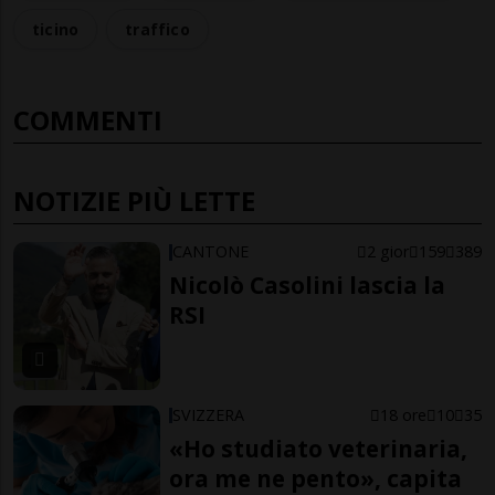
ticino
traffico
COMMENTI
NOTIZIE PIÙ LETTE
CANTONE
2 gior
159
389
Nicolò Casolini lascia la
RSI
SVIZZERA
18 ore
10
35
«Ho studiato veterinaria,
ora me ne pento», capita