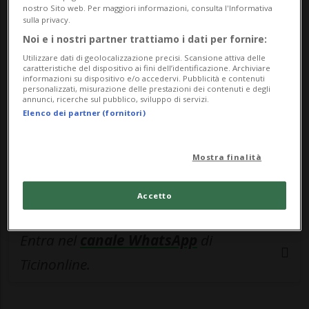
nostro Sito web. Per maggiori informazioni, consulta l'Informativa
🔐 Sblocca il nostro archivio
sulla privacy.
Noi e i nostri partner trattiamo i dati per fornire:
esclusivo!
Utilizzare dati di geolocalizzazione precisi. Scansione attiva delle
caratteristiche del dispositivo ai fini dell’identificazione. Archiviare
Sottoscrivi un abbonamento
Archivio
per
informazioni su dispositivo e/o accedervi. Pubblicità e contenuti
personalizzati, misurazione delle prestazioni dei contenuti e degli
leggere questo articolo, oppure scegli
annunci, ricerche sul pubblico, sviluppo di servizi.
MyTioAbo
per accedere all'archivio e
Elenco dei partner (fornitori)
navigare su sito e app senza pubblicità.
Mostra finalità
ACCEDI
Accetto
Entra nel
canale WhatsApp
di
Ticinonline.