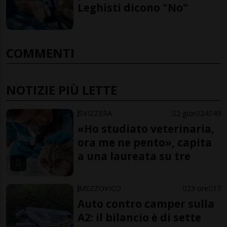
Leghisti dicono "No"
COMMENTI
NOTIZIE PIÙ LETTE
SVIZZERA
2 gior
24
49
«Ho studiato veterinaria,
ora me ne pento», capita
a una laureata su tre
MEZZOVICO
23 ore
17
Auto contro camper sulla
A2: il bilancio è di sette