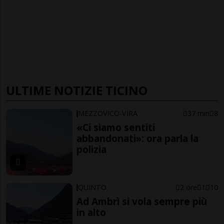
ULTIME NOTIZIE TICINO
MEZZOVICO-VIRA
37 min
8
«Ci siamo sentiti
abbandonati»: ora parla la
polizia
QUINTO
2 ore
1
10
Ad Ambrì si vola sempre più
in alto