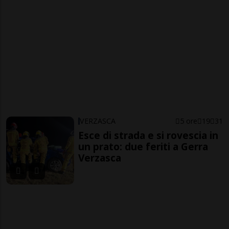
VERZASCA
5 ore
19
31
Esce di strada e si rovescia in
un prato: due feriti a Gerra
Verzasca