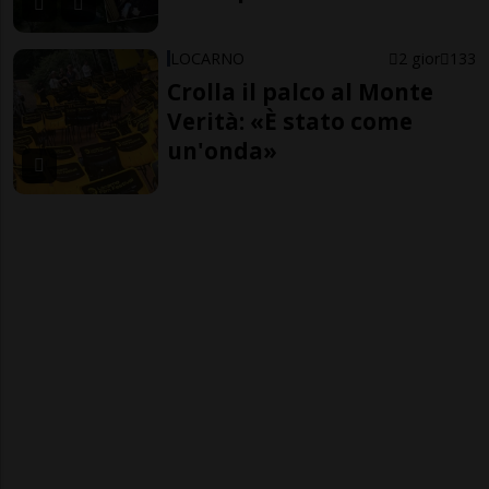
LOCARNO
2 gior
133
Crolla il palco al Monte
Verità: «È stato come
un'onda»