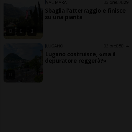
VAL MARA
3 ore
7
29
Sbaglia l’atterraggio e finisce
su una pianta
LUGANO
3 ore
5
14
Lugano costruisce, «ma il
depuratore reggerà?»