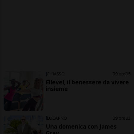
CHIASSO
9 ore
5
Ellevel, il benessere da vivere
insieme
LOCARNO
9 ore
3
Una domenica con James
Gray