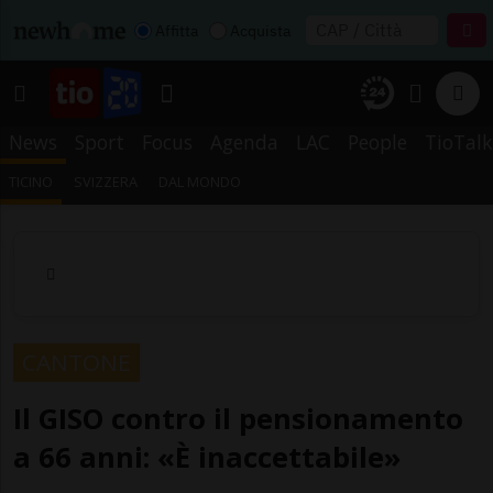
Affitta
Acquista
News
Sport
Focus
Agenda
LAC
People
TioTalk
TICINO
SVIZZERA
DAL MONDO
CANTONE
Il GISO contro il pensionamento
a 66 anni: «È inaccettabile»