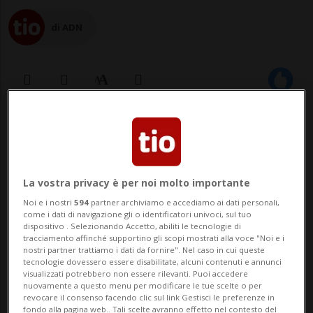
di ADN
06 nov 2019 - 15:24
8
BELLINZONA - Come già i giovani leghisti,
La vostra privacy è per noi molto importante
anche la Gioventù Socialista Ticino (GISO)
Noi e i nostri
594
partner archiviamo e accediamo ai dati personali,
si dichiara «fortemente
come i dati di navigazione gli o identificatori univoci, sul tuo
dispositivo . Selezionando Accetto, abiliti le tecnologie di
contraria» all'iniziativa "Per il
tracciamento affinché supportino gli scopi mostrati alla voce "Noi e i
nostri partner trattiamo i dati da fornire". Nel caso in cui queste
pensionamento a 66 anni", lanciata
tecnologie dovessero essere disabilitate, alcuni contenuti e annunci
visualizzati potrebbero non essere rilevanti. Puoi accedere
ieri dalla gioventù libe...
nuovamente a questo menu per modificare le tue scelte o per
revocare il consenso facendo clic sul link Gestisci le preferenze in
fondo alla pagina web.. Tali scelte avranno effetto nel contesto del