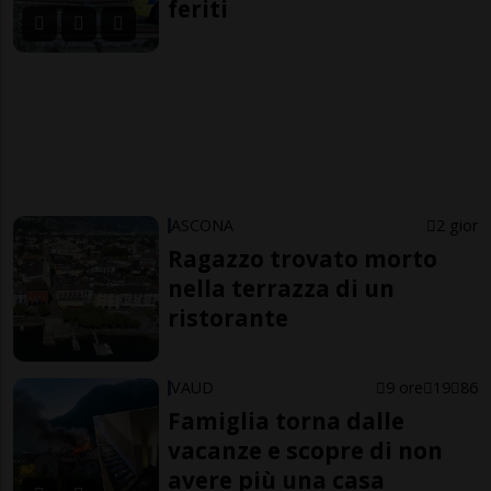
feriti
ASCONA
2 gior
Ragazzo trovato morto
nella terrazza di un
ristorante
VAUD
9 ore
19
86
Famiglia torna dalle
vacanze e scopre di non
avere più una casa