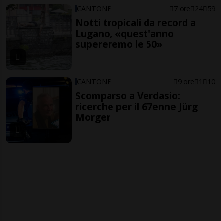
CANTONE
7 ore
24
59
Notti tropicali da record a
Lugano, «quest'anno
supereremo le 50»
CANTONE
9 ore
1
10
Scomparso a Verdasio:
ricerche per il 67enne Jürg
Morger