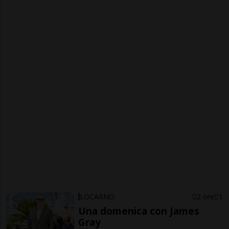
LOCARNO
2 ore
1
Una domenica con James
Gray