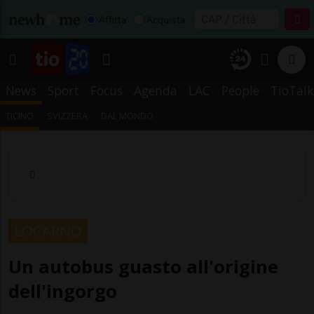
Affitta
Acquista
News
Sport
Focus
Agenda
LAC
People
TioTalk
TICINO
SVIZZERA
DAL MONDO
LOCARNO
Un autobus guasto all'origine
dell'ingorgo