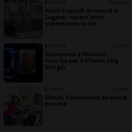
CANTONE
58 min
4
Notti tropicali da record a
Lugano, «quest'anno
supereremo le 50»
CANTONE
2 ore
3
Scomparso a Verdasio:
ricerche per il 67enne Jürg
Morger
CHIASSO
2 ore
1
Ellevel, il benessere da vivere
insieme