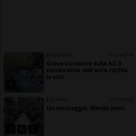
MEZZOVICO
12 ore
14
Grave incidente sulla A2: il
conducente dell'auto rischia
la vita
LOCARNO
13 ore
28
Un messaggio, 60mila nomi