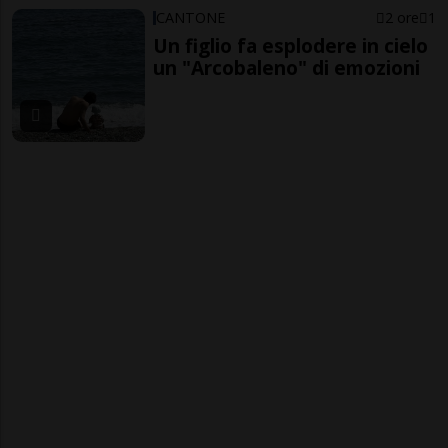
CANTONE
2 ore
1
Un figlio fa esplodere in cielo
un "Arcobaleno" di emozioni