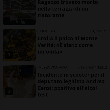
Ragazzo trovato morto
nella terrazza di un
ristorante
LOCARNO
1 gior
132
Crolla il palco al Monte
Verità: «È stato come
un'onda»
MEZZOVICO-VIRA
19 ore
113
252
Incidente in scooter per il
deputato leghista Andrea
Censi: positivo all’alcol
test