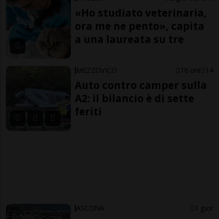
«Ho studiato veterinaria,
ora me ne pento», capita
a una laureata su tre
MEZZOVICO
16 ore
14
Auto contro camper sulla
A2: il bilancio è di sette
feriti
ASCONA
1 gior