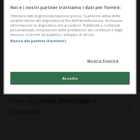
🔐 Sblocca il nostro archivio
Noi e i nostri partner trattiamo i dati per fornire:
esclusivo!
Utilizzare dati di geolocalizzazione precisi. Scansione attiva delle
caratteristiche del dispositivo ai fini dell’identificazione. Archiviare
Sottoscrivi un abbonamento
Archivio
per
informazioni su dispositivo e/o accedervi. Pubblicità e contenuti
personalizzati, misurazione delle prestazioni dei contenuti e degli
leggere questo articolo, oppure scegli
annunci, ricerche sul pubblico, sviluppo di servizi.
Elenco dei partner (fornitori)
MyTioAbo
per accedere all'archivio e
navigare su sito e app senza pubblicità.
Mostra finalità
ACCEDI
Accetto
Entra nel
canale WhatsApp
di
Ticinonline.