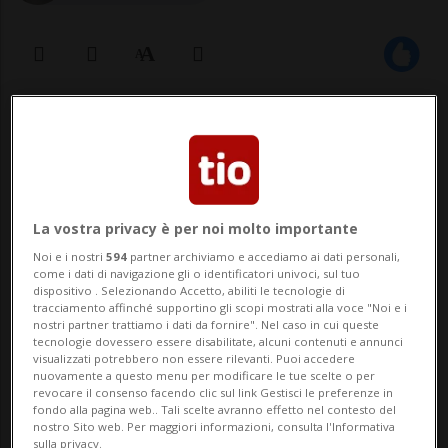
08 ott 2021 - 17:59
LOCARNO - Ieri pomeriggio sulle strade del
Locarnese gli automobilisti si sono dovuti
La vostra privacy è per noi molto importante
armare di pazienza: il tunnel Mappo
Noi e i nostri
594
partner archiviamo e accediamo ai dati personali,
come i dati di navigazione gli o identificatori univoci, sul tuo
Morettina era rimasto completamente
dispositivo . Selezionando Accetto, abiliti le tecnologie di
tracciamento affinché supportino gli scopi mostrati alla voce "Noi e i
chiuso a causa di un veicolo in avaria. Nello
nostri partner trattiamo i dati da fornire". Nel caso in cui queste
tecnologie dovessero essere disabilitate, alcuni contenuti e annunci
specifico, si trattava di un bus articolato,
visualizzati potrebbero non essere rilevanti. Puoi accedere
nuovamente a questo menu per modificare le tue scelte o per
c...
revocare il consenso facendo clic sul link Gestisci le preferenze in
fondo alla pagina web.. Tali scelte avranno effetto nel contesto del
nostro Sito web. Per maggiori informazioni, consulta l'Informativa
sulla privacy.