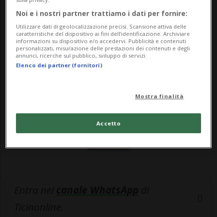
l'esa...
Noi e i nostri partner trattiamo i dati per fornire:
Utilizzare dati di geolocalizzazione precisi. Scansione attiva delle
🔐 Sblocca il nostro archivio
caratteristiche del dispositivo ai fini dell’identificazione. Archiviare
informazioni su dispositivo e/o accedervi. Pubblicità e contenuti
personalizzati, misurazione delle prestazioni dei contenuti e degli
esclusivo!
annunci, ricerche sul pubblico, sviluppo di servizi.
Elenco dei partner (fornitori)
Sottoscrivi un abbonamento
Archivio
per
leggere questo articolo, oppure scegli
Mostra finalità
MyTioAbo
per accedere all'archivio e
navigare su sito e app senza pubblicità.
Accetto
ACCEDI
Entra nel
canale WhatsApp
di
Ticinonline.