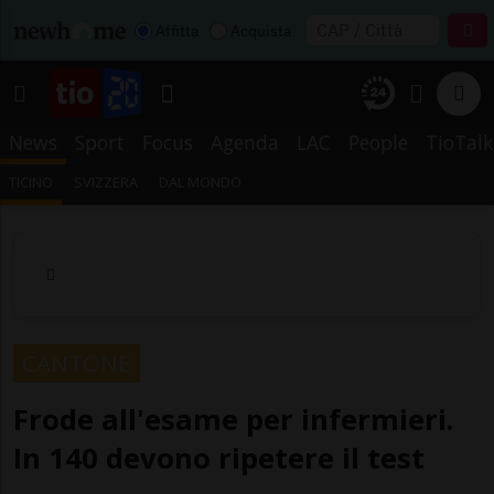
Affitta
Acquista
News
Sport
Focus
Agenda
LAC
People
TioTalk
TICINO
SVIZZERA
DAL MONDO
CANTONE
Frode all'esame per infermieri.
In 140 devono ripetere il test