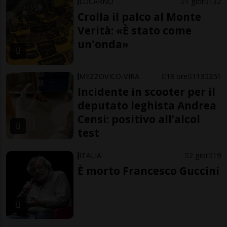
LOCARNO
1 gior
132
Crolla il palco al Monte
Verità: «È stato come
un'onda»
MEZZOVICO-VIRA
18 ore
113
251
Incidente in scooter per il
deputato leghista Andrea
Censi: positivo all’alcol
test
ITALIA
2 gior
19
È morto Francesco Guccini