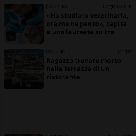
SVIZZERA
2 gior
20
44
«Ho studiato veterinaria,
ora me ne pento», capita
a una laureata su tre
ASCONA
1 gior
Ragazzo trovato morto
nella terrazza di un
ristorante