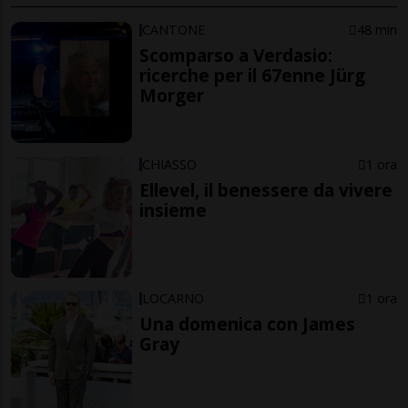
CANTONE
48 min
Scomparso a Verdasio:
ricerche per il 67enne Jürg
Morger
CHIASSO
1 ora
Ellevel, il benessere da vivere
insieme
LOCARNO
1 ora
Una domenica con James
Gray