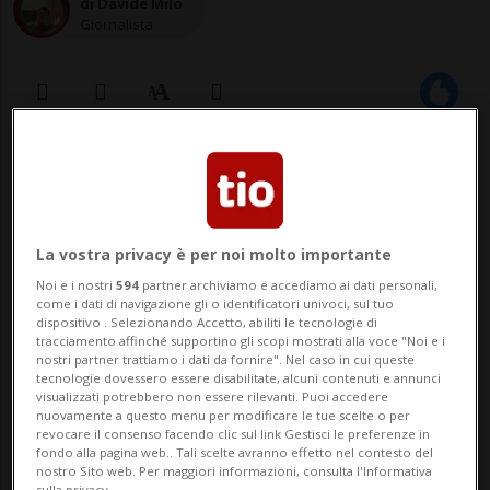
di Davide Milo
Giornalista
17 giu 2025 - 19:46
Aggiornamento 18 giu 2025 - 09:58
La vostra privacy è per noi molto importante
MANNO - Un fulmine a ciel sereno ha
Noi e i nostri
594
partner archiviamo e accediamo ai dati personali,
colpito gli studenti del primo anno del
come i dati di navigazione gli o identificatori univoci, sul tuo
dispositivo . Selezionando Accetto, abiliti le tecnologie di
Corso di laurea in Cure infermieristiche,
tracciamento affinché supportino gli scopi mostrati alla voce "Noi e i
nostri partner trattiamo i dati da fornire". Nel caso in cui queste
presso la Supsi. La batosta è arrivata oggi,
tecnologie dovessero essere disabilitate, alcuni contenuti e annunci
visualizzati potrebbero non essere rilevanti. Puoi accedere
nuovamente a questo menu per modificare le tue scelte o per
durante l'ultimo esame della sessione.
revocare il consenso facendo clic sul link Gestisci le preferenze in
fondo alla pagina web.. Tali scelte avranno effetto nel contesto del
«Attorno a mezzogiorno la comunicazione:
nostro Sito web. Per maggiori informazioni, consulta l'Informativa
sulla privacy.