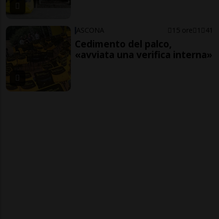
ASCONA
15 ore
1
41
Cedimento del palco,
«avviata una verifica interna»