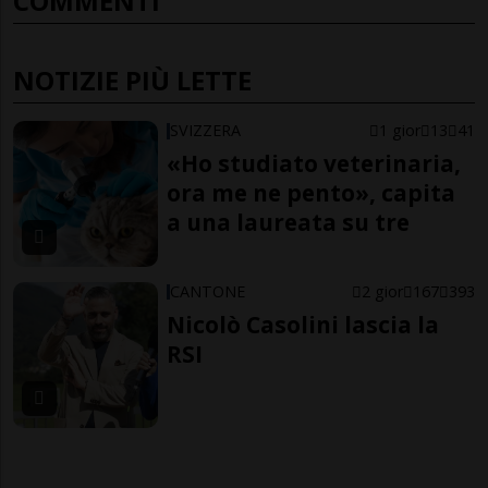
COMMENTI
NOTIZIE PIÙ LETTE
SVIZZERA
1 gior
13
41
«Ho studiato veterinaria,
ora me ne pento», capita
a una laureata su tre
CANTONE
2 gior
167
393
Nicolò Casolini lascia la
RSI