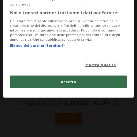
varcato i cancelli di Palazzo delle Orsoline.
sulla privacy.
Come annunciato martedì scorso, infatti, è
Noi e i nostri partner trattiamo i dati per fornire:
riuscita la raccolta firme relativa
Utilizzare dati di geolocalizzazione precisi. Scansione attiva delle
caratteristiche del dispositivo ai fini dell’identificazione. Archiviare
informazioni su dispositivo e/o accedervi. Pubblicità e contenuti
all'iniziativa popolare sull'aboli...
personalizzati, misurazione delle prestazioni dei contenuti e degli
annunci, ricerche sul pubblico, sviluppo di servizi.
Elenco dei partner (fornitori)
🔐 Sblocca il nostro archivio
esclusivo!
Mostra finalità
Sottoscrivi un abbonamento
Archivio
per
Accetto
leggere questo articolo, oppure scegli
MyTioAbo
per accedere all'archivio e
navigare su sito e app senza pubblicità.
ACCEDI