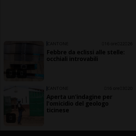
CANTONE
16 ore
22
26
Febbre da eclissi alle stelle:
occhiali introvabili
CANTONE
16 ore
3
20
Aperta un'indagine per
l'omicidio del geologo
ticinese