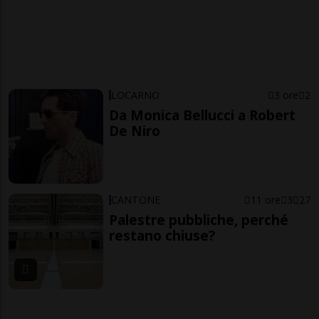
LOCARNO
3 ore
2
Da Monica Bellucci a Robert
De Niro
CANTONE
11 ore
3
27
Palestre pubbliche, perché
restano chiuse?