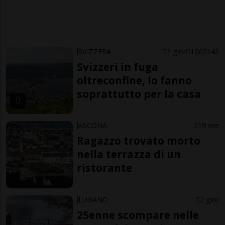
SVIZZERA
2 gior
106
143
Svizzeri in fuga
oltreconfine, lo fanno
soprattutto per la casa
ASCONA
19 ore
Ragazzo trovato morto
nella terrazza di un
ristorante
LUGANO
2 gior
25enne scompare nelle