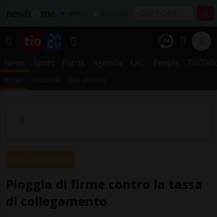
Affitta
Acquista
News
Sport
Focus
Agenda
LAC
People
TioTalk
TICINO
SVIZZERA
DAL MONDO
BELLINZONA
Pioggia di firme contro la tassa
di collegamento