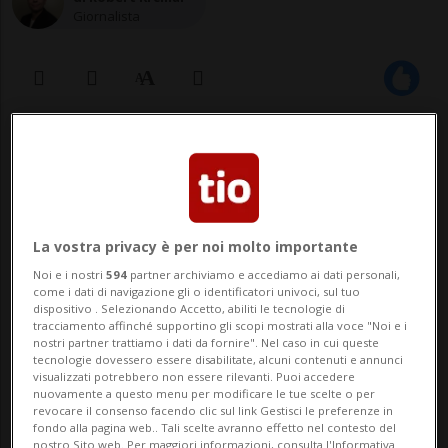
Giornalista
24 gen 2023 - 14:27
Aggiornamento 17:50
5
La vostra privacy è per noi molto importante
Noi e i nostri
594
partner archiviamo e accediamo ai dati personali,
come i dati di navigazione gli o identificatori univoci, sul tuo
dispositivo . Selezionando Accetto, abiliti le tecnologie di
tracciamento affinché supportino gli scopi mostrati alla voce "Noi e i
nostri partner trattiamo i dati da fornire". Nel caso in cui queste
tecnologie dovessero essere disabilitate, alcuni contenuti e annunci
BELLINZONA - Dieci scatoloni colmi di
visualizzati potrebbero non essere rilevanti. Puoi accedere
nuovamente a questo menu per modificare le tue scelte o per
firme di cittadini ticinesi hanno oggi
revocare il consenso facendo clic sul link Gestisci le preferenze in
fondo alla pagina web.. Tali scelte avranno effetto nel contesto del
nostro Sito web. Per maggiori informazioni, consulta l'Informativa