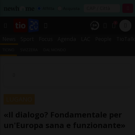
Affitta
Acquista
1
News
Sport
Focus
Agenda
LAC
People
TioTalk
TICINO
SVIZZERA
DAL MONDO
LUGANO
«Il dialogo? Fondamentale per
un'Europa sana e funzionante»