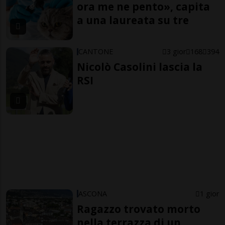
ora me ne pento», capita
a una laureata su tre
CANTONE
3 gior
168
394
Nicolò Casolini lascia la
RSI
ASCONA
1 gior
Ragazzo trovato morto
nella terrazza di un