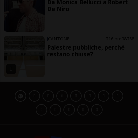
Da Monica Bellucci a Robert
De Niro
CANTONE
16 ore
8
38
Palestre pubbliche, perché
restano chiuse?