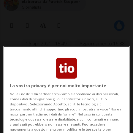
elaborata da Patrick Stopper
Giornalista
16 apr 2021 - 15:49
Aggiornamento 16:38
La vostra privacy è per noi molto importante
Noi e i nostri
594
partner archiviamo e accediamo ai dati personali,
come i dati di navigazione gli o identificatori univoci, sul tuo
dispositivo . Selezionando Accetto, abiliti le tecnologie di
Al centro dei colloqui c'era la
tracciamento affinché supportino gli scopi mostrati alla voce "Noi e i
nostri partner trattiamo i dati da fornire". Nel caso in cui queste
pandemia, ma si è parlato anche di
tecnologie dovessero essere disabilitate, alcuni contenuti e annunci
diplomazia scientifica nelle relazioni
visualizzati potrebbero non essere rilevanti. Puoi accedere
nuovamente a questo menu per modificare le tue scelte o per