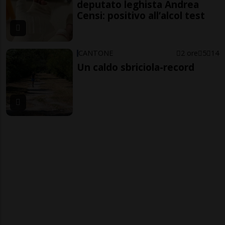
deputato leghista Andrea
Censi: positivo all’alcol test
CANTONE
2 ore
5
14
Un caldo sbriciola-record