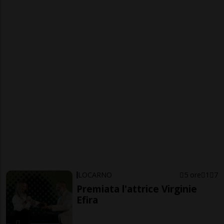
LOCARNO
5 ore
1
7
Premiata l'attrice Virginie
Efira