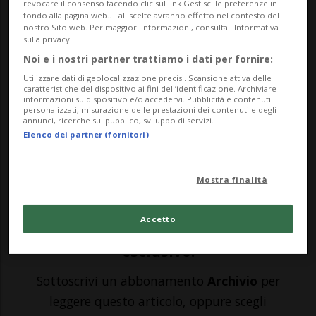
internazionali
revocare il consenso facendo clic sul link Gestisci le preferenze in
fondo alla pagina web.. Tali scelte avranno effetto nel contesto del
nostro Sito web. Per maggiori informazioni, consulta l'Informativa
sulla privacy.
LUGANO - Un'intensa cooperazione tra
Noi e i nostri partner trattiamo i dati per fornire:
Stati che condividono la stessa linea nella
Utilizzare dati di geolocalizzazione precisi. Scansione attiva delle
caratteristiche del dispositivo ai fini dell’identificazione. Archiviare
informazioni su dispositivo e/o accedervi. Pubblicità e contenuti
lotta alla pandemia rimane essenziale nel
personalizzati, misurazione delle prestazioni dei contenuti e degli
annunci, ricerche sul pubblico, sviluppo di servizi.
quadro dell'attuale crisi e per affrontare le
Elenco dei partner (fornitori)
crisi future. Questo il filo conduttore che
ha fatto da sfondo all'incontro odier...
Mostra finalità
Accetto
🔐 Sblocca il nostro archivio
esclusivo!
Sottoscrivi un abbonamento
Archivio
per
leggere questo articolo, oppure scegli