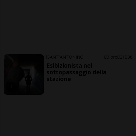
SANT'ANTONINO
3 ore
21
38
Esibizionista nel
sottopassaggio della
stazione