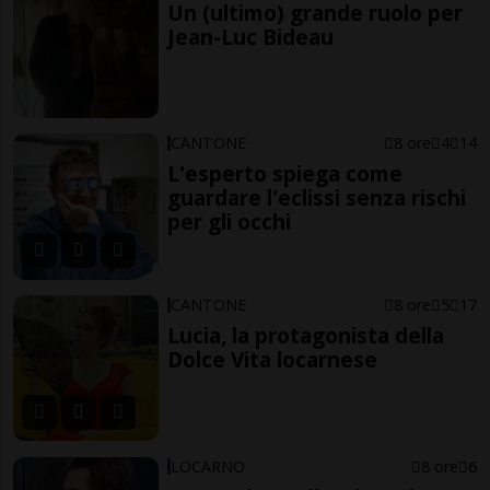
Un (ultimo) grande ruolo per
Jean-Luc Bideau
CANTONE
8 ore
4
14
L'esperto spiega come
guardare l'eclissi senza rischi
per gli occhi
CANTONE
8 ore
5
17
Lucia, la protagonista della
Dolce Vita locarnese
LOCARNO
8 ore
6