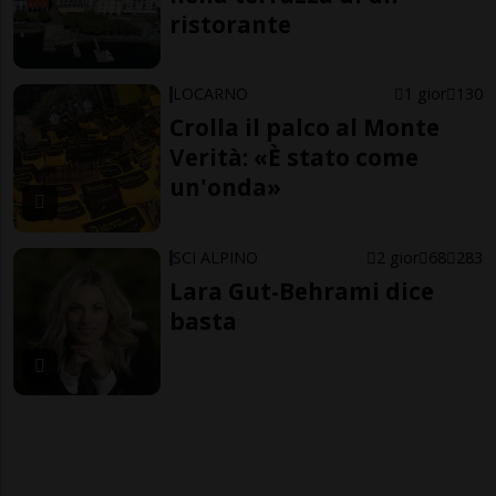
ristorante
LOCARNO
1 gior
130
Crolla il palco al Monte
Verità: «È stato come
un'onda»
SCI ALPINO
2 gior
68
283
Lara Gut-Behrami dice
basta