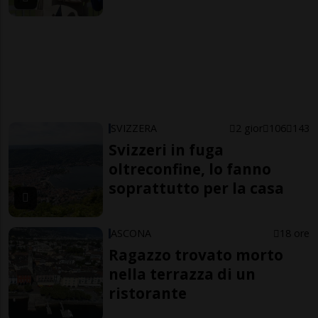
SVIZZERA
2 gior
106
143
Svizzeri in fuga
oltreconfine, lo fanno
soprattutto per la casa
ASCONA
18 ore
Ragazzo trovato morto
nella terrazza di un
ristorante