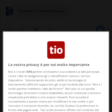
di 20min.ch | Reto Bollmann
19 dic 2022 - 22:50
La vostra privacy è per noi molto importante
Noi e i nostri
594
partner archiviamo e accediamo ai dati personali,
come i dati di navigazione gli o identificatori univoci, sul tuo
dispositivo . Selezionando Accetto, abiliti le tecnologie di
tracciamento affinché supportino gli scopi mostrati alla voce "Noi e i
nostri partner trattiamo i dati da fornire". Nel caso in cui queste
tecnologie dovessero essere disabilitate, alcuni contenuti e annunci
BERNA - Guerra in corso. Ma gli ucraini
visualizzati potrebbero non essere rilevanti. Puoi accedere
nuovamente a questo menu per modificare le tue scelte o per
presenti sul territorio rossocrociato
revocare il consenso facendo clic sul link Gestisci le preferenze in
fondo alla pagina web.. Tali scelte avranno effetto nel contesto del