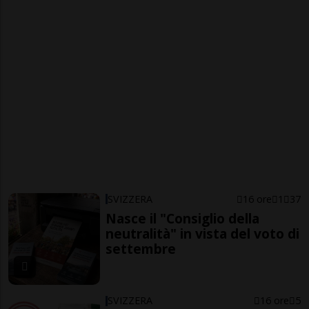
SVIZZERA
16 ore
1
37
Nasce il "Consiglio della
neutralità" in vista del voto di
settembre
SVIZZERA
16 ore
5