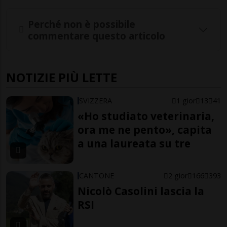
Perché non è possibile
commentare questo articolo
NOTIZIE PIÙ LETTE
SVIZZERA
1 gior
13
41
«Ho studiato veterinaria,
ora me ne pento», capita
a una laureata su tre
CANTONE
2 gior
166
393
Nicolò Casolini lascia la
RSI