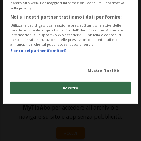
possono armarsi, e un rivenditore del
nostro Sito web. Per maggiori informazioni, consulta l'Informativa
sulla privacy.
settore si dice preoccupato. Un ucraino
Noi e i nostri partner trattiamo i dati per fornire:
residente nel canton Zurigo ha
Utilizzare dati di geolocalizzazione precisi. Scansione attiva delle
caratteristiche del dispositivo ai fini dell’identificazione. Archiviare
recentemente ordinato un fucile da caccia
informazioni su dispositivo e/o accedervi. Pubblicità e contenuti
personalizzati, misurazione delle prestazioni dei contenuti e degli
a un armaiolo di Ber...
annunci, ricerche sul pubblico, sviluppo di servizi.
Elenco dei partner (fornitori)
🔐 Sblocca il nostro archivio
Mostra finalità
esclusivo!
Sottoscrivi un abbonamento
Archivio
per
Accetto
leggere questo articolo, oppure scegli
MyTioAbo
per accedere all'archivio e
navigare su sito e app senza pubblicità.
ACCEDI