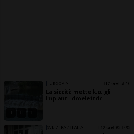
TURGOVIA
12 ore
5
10
La siccità mette k.o. gli
impianti idroelettrici
SVIZZERA / ITALIA
12 ore
83
293