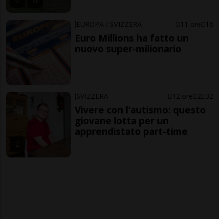
EUROPA / SVIZZERA
11 ore
16
Euro Millions ha fatto un
nuovo super-milionario
SVIZZERA
12 ore
2
32
Vivere con l'autismo: questo
giovane lotta per un
apprendistato part-time