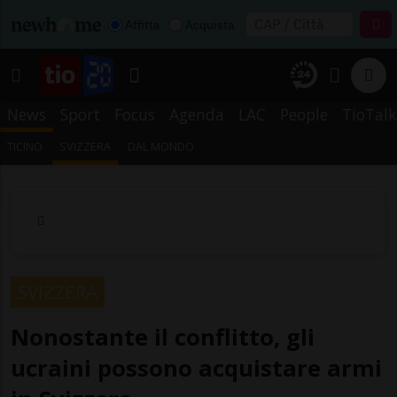
Affitta
Acquista
News
Sport
Focus
Agenda
LAC
People
TioTalk
TICINO
SVIZZERA
DAL MONDO
SVIZZERA
Nonostante il conflitto, gli
ucraini possono acquistare armi