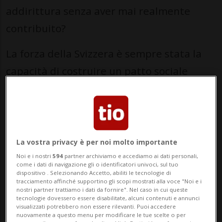
addirittura senza aver mai realmente
contribuito?
La forza della Svizzera è sempre stata la
capacità di costruire un patto sociale
solido: chi lavora, chi produce, chi paga
imposte e contributi finanzia servizi di
qualità che vanno dalla sanità alla
formazione, dalle infrastrutture alla
La vostra privacy è per noi molto importante
sicurezza. Si tratta di un modello che ha
Noi e i nostri
594
partner archiviamo e accediamo ai dati personali,
come i dati di navigazione gli o identificatori univoci, sul tuo
assicurato a lungo stabilità, prosperità e
dispositivo . Selezionando Accetto, abiliti le tecnologie di
tracciamento affinché supportino gli scopi mostrati alla voce "Noi e i
coesione, ma che oggi inizia a mostrare i
nostri partner trattiamo i dati da fornire". Nel caso in cui queste
tecnologie dovessero essere disabilitate, alcuni contenuti e annunci
visualizzati potrebbero non essere rilevanti. Puoi accedere
propri limiti. Ed è proprio la sua efficacia
nuovamente a questo menu per modificare le tue scelte o per