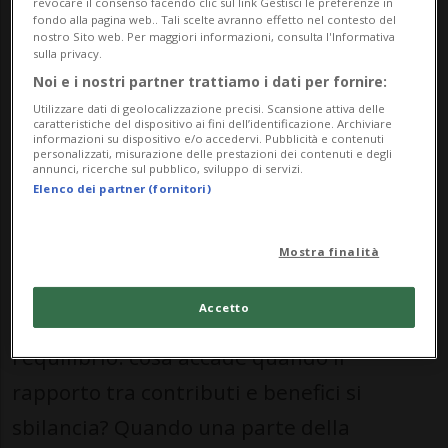
revocare il consenso facendo clic sul link Gestisci le preferenze in
che lo rende attrattivo, nel bene e nel
fondo alla pagina web.. Tali scelte avranno effetto nel contesto del
nostro Sito web. Per maggiori informazioni, consulta l'Informativa
male, esponendolo a pressioni sempre più
sulla privacy.
forti, soprattutto dall’esterno.
Noi e i nostri partner trattiamo i dati per fornire:
Utilizzare dati di geolocalizzazione precisi. Scansione attiva delle
caratteristiche del dispositivo ai fini dell’identificazione. Archiviare
informazioni su dispositivo e/o accedervi. Pubblicità e contenuti
Il punto non è negare la solidarietà:
personalizzati, misurazione delle prestazioni dei contenuti e degli
annunci, ricerche sul pubblico, sviluppo di servizi.
nessuna società moderna può davvero
Elenco dei partner (fornitori)
funzionare senza un principio
ridistributivo, purché giustificabile,
Mostra finalità
condivisibile e comprensibile. La
Accetto
questione centrale, piuttosto, è
l’equilibrio: cosa accade quando il
rapporto tra contributi e benefici si
sbilancia? Quando una parte della