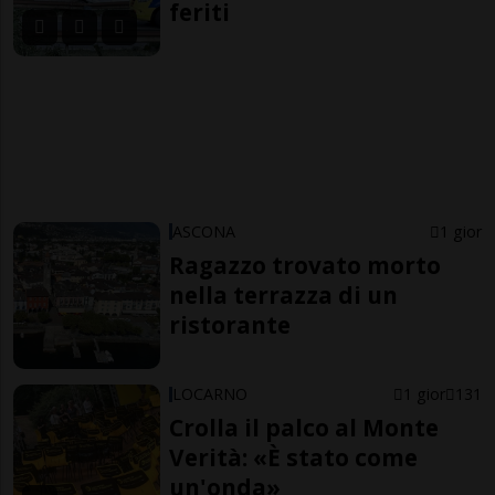
feriti
ASCONA
1 gior
Ragazzo trovato morto
nella terrazza di un
ristorante
LOCARNO
1 gior
131
Crolla il palco al Monte
Verità: «È stato come
un'onda»