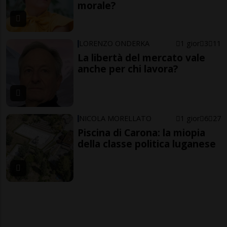
morale?
LORENZO ONDERKA
1 gior
3
11
La libertà del mercato vale
anche per chi lavora?
NICOLA MORELLATO
1 gior
6
27
Piscina di Carona: la miopia
della classe politica luganese