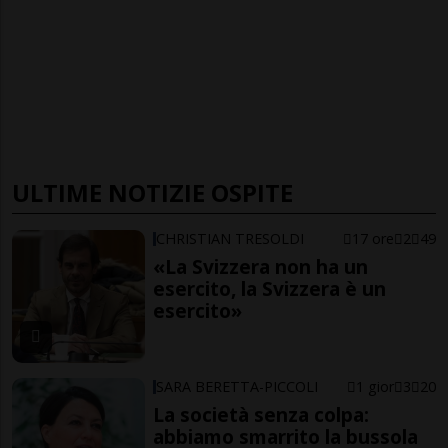
ULTIME NOTIZIE OSPITE
CHRISTIAN TRESOLDI
17 ore
2
49
«La Svizzera non ha un
esercito, la Svizzera è un
esercito»
SARA BERETTA-PICCOLI
1 gior
3
20
La società senza colpa:
abbiamo smarrito la bussola