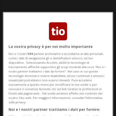
Notizie su Elio Del
La vostra privacy è per noi molto importante
Biaggio
Noi e i nostri
594
partner archiviamo e accediamo ai dati personali,
come i dati di navigazione gli o identificatori univoci, sul tuo
dispositivo . Selezionando Accetto, abiliti le tecnologie di
tracciamento affinché supportino gli scopi mostrati alla voce "Noi e i
nostri partner trattiamo i dati da fornire". Nel caso in cui queste
Segui le notizie e gli approfondimenti su
tecnologie dovessero essere disabilitate, alcuni contenuti e annunci
Elio Del Biaggio.
visualizzati potrebbero non essere rilevanti. Puoi accedere
nuovamente a questo menu per modificare le tue scelte o per
revocare il consenso facendo clic sul link Gestisci le preferenze in
fondo alla pagina web.. Tali scelte avranno effetto nel contesto del
nostro Sito web. Per maggiori informazioni, consulta l'Informativa
sulla privacy.
Noi e i nostri partner trattiamo i dati per fornire: