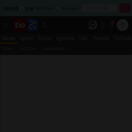
Affitta
Acquista
1
News
Sport
Focus
Agenda
LAC
People
TioTalk
TICINO
SVIZZERA
DAL MONDO