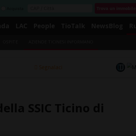
Acquista
nda
LAC
People
TioTalk
NewsBlog
R
OSPITE
AZIENDE TICINESI INFORMANO
Segnalaci
della SSIC Ticino di