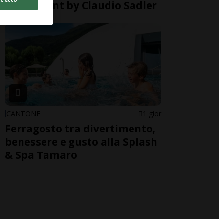
Restaurant by Claudio Sadler
CANTONE
1 gior
Ferragosto tra divertimento,
benessere e gusto alla Splash
& Spa Tamaro