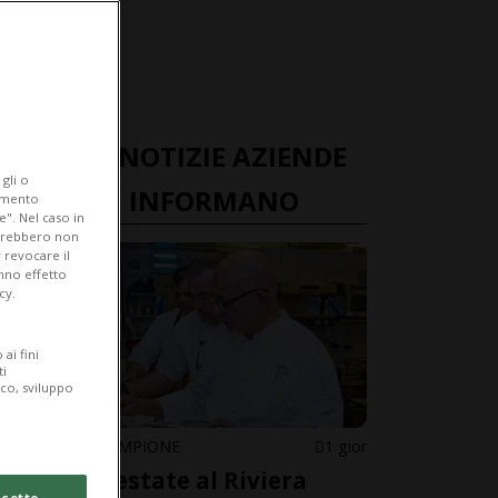
ULTIME NOTIZIE AZIENDE
gli o
TICINESI INFORMANO
iamento
e". Nel caso in
potrebbero non
 revocare il
anno effetto
cy.
ai fini
ti
ico, sviluppo
CASINÒ DI CAMPIONE
1 gior
Sapori d’estate al Riviera
cetto