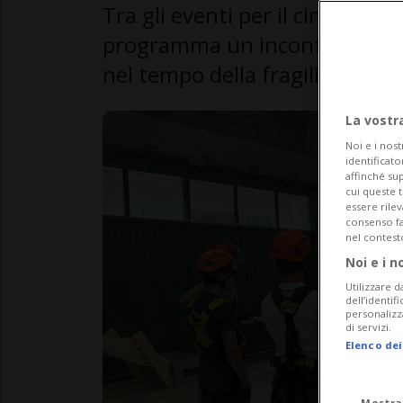
Tra gli eventi per il cinquante
programma un incontro con Pa
nel tempo della fragilità”.
La vostr
Noi e i nost
identificato
affinché sup
cui queste 
essere rile
consenso fac
nel contest
Noi e i n
Utilizzare d
dell’identif
personalizz
di servizi.
Elenco dei
Mostra