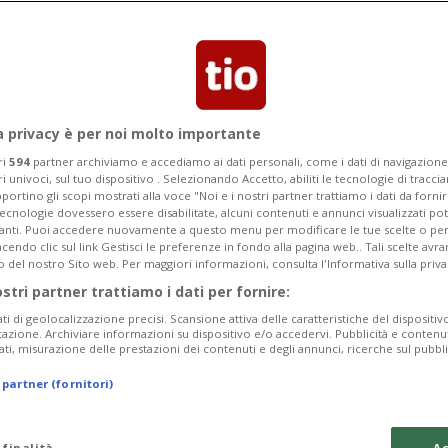
simo anniversario, il 28 maggio è in
olo Crepet dal titolo “La formazione
a privacy è per noi molto importante
ri
594
partner archiviamo e accediamo ai dati personali, come i dati di navigazione 
ri univoci, sul tuo dispositivo . Selezionando Accetto, abiliti le tecnologie di tracc
portino gli scopi mostrati alla voce "Noi e i nostri partner trattiamo i dati da fornir
tecnologie dovessero essere disabilitate, alcuni contenuti e annunci visualizzati 
vanti. Puoi accedere nuovamente a questo menu per modificare le tue scelte o per
endo clic sul link Gestisci le preferenze in fondo alla pagina web.. Tali scelte avr
o del nostro Sito web. Per maggiori informazioni, consulta l'Informativa sulla priva
ostri partner trattiamo i dati per fornire:
ati di geolocalizzazione precisi. Scansione attiva delle caratteristiche del dispositivo 
icazione. Archiviare informazioni su dispositivo e/o accedervi. Pubblicità e contenu
ati, misurazione delle prestazioni dei contenuti e degli annunci, ricerche sul pubbl
 partner (fornitori)
 finalità
Ac