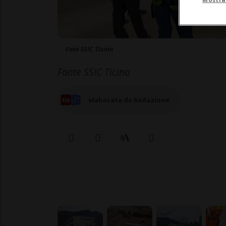
Foto SSIC Ticino
Fonte SSIC Ticino
elaborata da Redazione