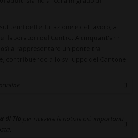
oi adulti siamo ancora in grado di
sui temi dell’educazione e del lavoro, a
ei laboratori del Centro. A cinquant’anni
 così a rappresentare un ponte tra
, contribuendo allo sviluppo del Cantone.
inonline.
a di Tio
per ricevere le notizie più importanti
osta.