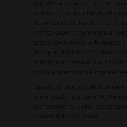
anni abbiamo sostenuto non solta
costruire il proprio futuro attrave
responsabilità», ha dichiarato il 
professionale rappresenta uno dei 
territorio». Il modello formativo s
gli apprendisti si confrontano quo
sviluppando precisione e discipli
scuole professionali e imprese, e
Oggi il CFP propone oltre 30 indiri
persone all’anno, con 60’000 prese
pernottamenti. Sedici associazion
crescita della struttura.