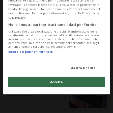
nuovamente a questo menu per modificare le tue scelte o per
scarso tempo di permanenza della vittima
revocare il consenso facendo clic sul link Gestisci le preferenze in
fondo alla pagina web.. Tali scelte avranno effetto nel contesto del
(cinque minuti) nella casa dell'imputato,
nostro Sito web. Per maggiori informazioni, consulta l'Informativa
sulla privacy.
gli approcci sessuali («configurabili come
Noi e i nostri partner trattiamo i dati per fornire:
atti sessuali con fanciulli»), l’età inferiore
Utilizzare dati di geolocalizzazione precisi. Scansione attiva delle
caratteristiche del dispositivo ai fini dell’identificazione. Archiviare
ai 16 anni al tempo dei fatti della
informazioni su dispositivo e/o accedervi. Pubblicità e contenuti
personalizzati, misurazione delle prestazioni dei contenuti e degli
ragazzina, turbata per quanto accaduto
annunci, ricerche sul pubblico, sviluppo di servizi.
Elenco dei partner (fornitori)
nell’appartamento.
Mostra finalità
CANTONE
Accetto
«Un agguato
sessuale»