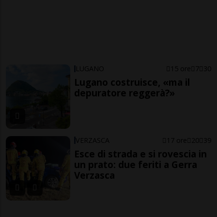
LUGANO
15 ore
7
30
Lugano costruisce, «ma il
depuratore reggerà?»
VERZASCA
17 ore
20
39
Esce di strada e si rovescia in
un prato: due feriti a Gerra
Verzasca