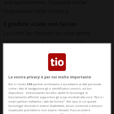
una quindicenne. Disposta anche
l’espulsione dalla Svizzera.
Il giudice: «Caso non facile»
La Corte ha ritenuto la colpa grave,
sebbene siano state considerate
sproporzionate le richieste dell’accusa.
«Non è stato un caso di facile risoluzione -
ha spiegato Bordoli - l’inchiesta ha
permesso di chiarire solo in parte alcuni
La vostra privacy è per noi molto importante
Noi e i nostri
594
partner archiviamo e accediamo ai dati personali,
aspetti».
come i dati di navigazione gli o identificatori univoci, sul tuo
dispositivo . Selezionando Accetto, abiliti le tecnologie di
tracciamento affinché supportino gli scopi mostrati alla voce "Noi e i
Nella ricostruzione della Corte, gli
nostri partner trattiamo i dati da fornire". Nel caso in cui queste
tecnologie dovessero essere disabilitate, alcuni contenuti e annunci
elementi oggettivi sono, per esempio, lo
visualizzati potrebbero non essere rilevanti. Puoi accedere