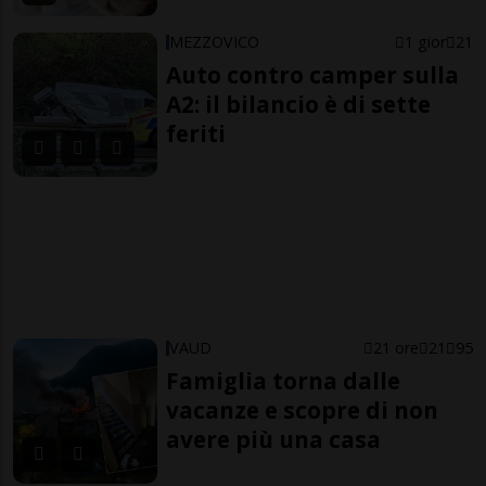
MEZZOVICO
1 gior
21
Auto contro camper sulla
A2: il bilancio è di sette
feriti
VAUD
21 ore
21
95
Famiglia torna dalle
vacanze e scopre di non
avere più una casa