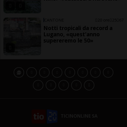
CANTONE
20 ore
25
67
Notti tropicali da record a
Lugano, «quest'anno
supereremo le 50»
TICINONLINE SA