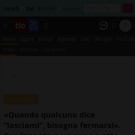
Affitta
Acquista
News
Sport
Focus
Agenda
LAC
People
TioTalk
TICINO
SVIZZERA
DAL MONDO
CANTONE
«Quando qualcuno dice
“lasciami”, bisogna fermarsi».