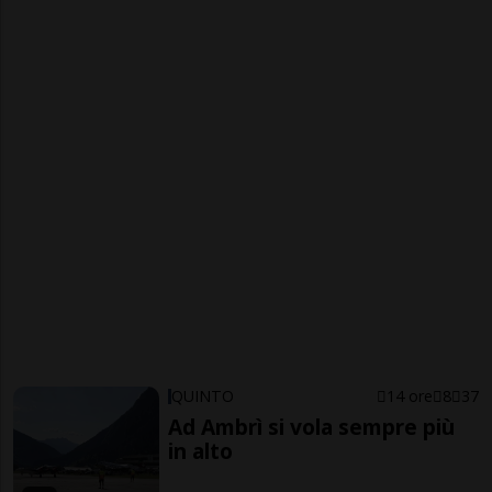
QUINTO
14 ore
8
37
Ad Ambrì si vola sempre più
in alto