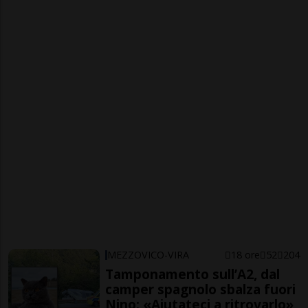
MEZZOVICO-VIRA
18 ore
52
204
Tamponamento sull’A2, dal
camper spagnolo sbalza fuori
Nino: «Aiutateci a ritrovarlo»