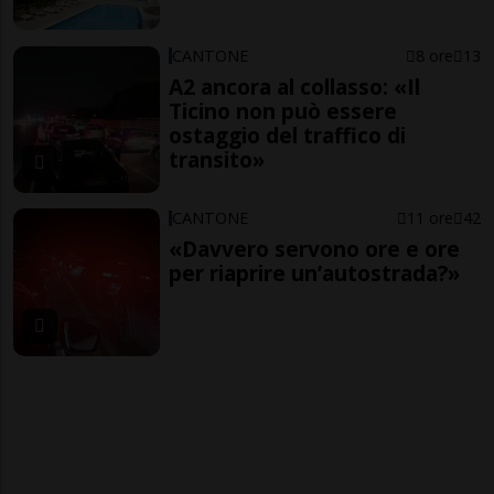
CANTONE
8 ore
13
A2 ancora al collasso: «Il
Ticino non può essere
ostaggio del traffico di
transito»
CANTONE
11 ore
42
«Davvero servono ore e ore
per riaprire un’autostrada?»